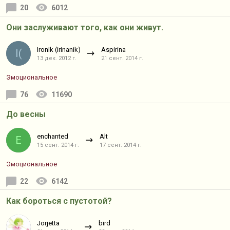
20
6012
Они заслуживают того, как они живут.
IronIk (irinanik)
Aspirina
I(
13 дек. 2012 г.
21 сент. 2014 г.
Эмоциональное
76
11690
До весны
enchanted
Alt
E
15 сент. 2014 г.
17 сент. 2014 г.
Эмоциональное
22
6142
Как бороться с пустотой?
Jorjetta
bird