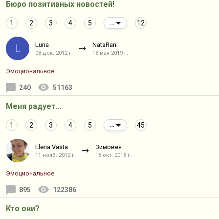
Бюро позитивных новостей!
1
2
3
4
5
12
...
Luna
NataRani
L
08 дек. 2012 г.
18 мая 2019 г.
Эмоциональное
240
51163
Меня радует...
1
2
3
4
5
45
...
Elena Vasta
Зимовея
11 нояб. 2012 г.
18 окт. 2018 г.
Эмоциональное
895
122386
Кто они?