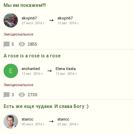
Мы им покажем!!!
skopn67
skopn67
27 июл. 2016 г.
13 авг. 2016 г.
Эмоциональное
5
2855
A rose is a rose is a rose
enchanted
Elena Vasta
E
12 авг. 2016 г.
12 авг. 2016 г.
Эмоциональное
3
2730
Есть же еще чудаки. И слава Богу :)
staricc
staricc
30 июл. 2016 г.
02 авг. 2016 г.