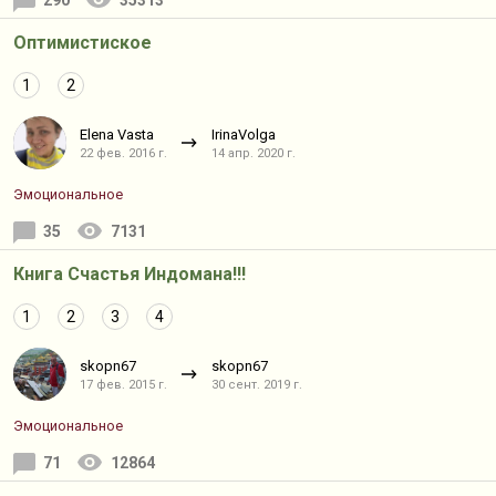
290
35313
Оптимистиское
1
2
Elena Vasta
IrinaVolga
22 фев. 2016 г.
14 апр. 2020 г.
Эмоциональное
35
7131
Книга Счастья Индомана!!!
1
2
3
4
skopn67
skopn67
17 фев. 2015 г.
30 сент. 2019 г.
Эмоциональное
71
12864