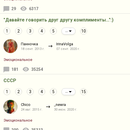
29
6317
"Давайте говорить друг другу комплименты...":)
1
2
3
4
5
10
...
Панночка
IrinaVolga
18 сент. 2013 г.
07 сент. 2020 г.
Эмоциональное
181
35254
СССР
1
2
3
4
5
15
...
Chico
_newra
24 авг. 2015 г.
30 июн. 2020 г.
Эмоциональное