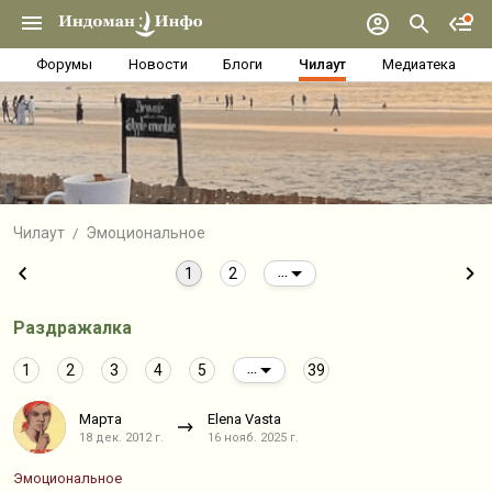
Форумы
Новости
Блоги
Чилаут
Медиатека
Чилаут
Эмоциональное
1
2
...
Раздражалка
1
2
3
4
5
39
...
Марта
Elena Vasta
18 дек. 2012 г.
16 нояб. 2025 г.
Эмоциональное