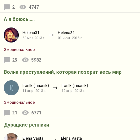
2
4747
А я боюсь.....
Helena31
Helena31
30 мая 2013 г.
01 июн. 2013 г.
Эмоциональное
25
5982
Волна преступлений, которая позорит весь мир
IronIk (irinanik)
IronIk (irinanik)
I(
11 апр. 2013 г.
19 апр. 2013 г.
Эмоциональное
21
6771
Дурацкие реплики
Elena Vasta
Elena Vasta