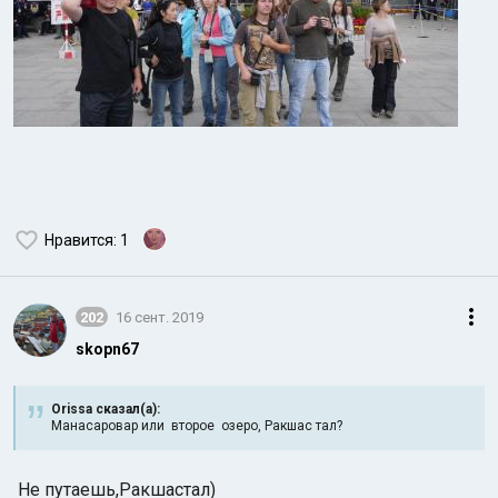
Нравится
: 1
202
16 сент. 2019
skopn67
Orissa сказал(а):
Манасаровар или второе озеро, Ракшас тал?
Не путаешь,Ракшастал)