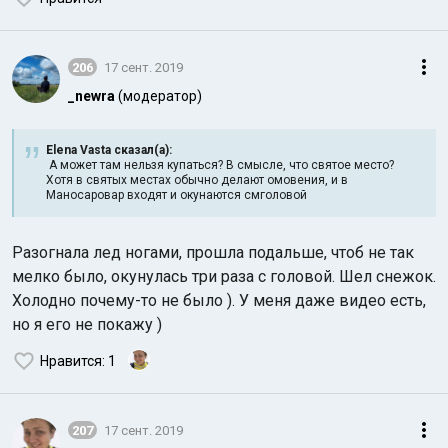
206
17 сент. 2019
_newra
(модератор)
Elena Vasta сказал(а):
А может там нельзя купаться? В смысле, что святое место?
Хотя в святых местах обычно делают омовения, и в
Маносаровар входят и окунаются смголовой
Разогнала лед ногами, прошла подальше, чтоб не так
мелко было, окунулась три раза с головой. Шел снежок.
Холодно почему-то не было ). У меня даже видео есть,
но я его не покажу )
Нравится
: 1
207
17 сент. 2019