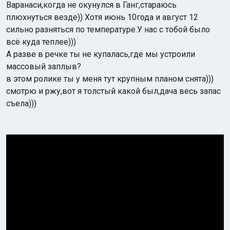
Варанаси,когда не окунулся в Ганг,стараюсь
плюхнуться везде)) Хотя июнь 10года и август 12
сильно разняться по температуре.У нас с тобой было
всё куда теплее)))
А разве в речке ты не купалась,где мы устроили
массовый заплыв?
в этом ролике ты у меня тут крупным планом снята)))
смотрю и ржу,вот я толстый какой был,дача весь запас
съела)))