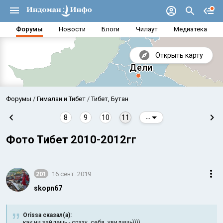
Форумы
Новости
Блоги
Чилаут
Медиатека
Открыть карту
Форумы
Гималаи и Тибет
Тибет, Бутан
8
9
10
11
...
Фото Тибет 2010-2012гг
201
16 сент. 2019
skopn67
Аравийское море
Бенг
Orissa сказал(а):
как ни зайдешь - сразу себя увидишь))))