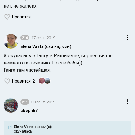
нет, не жалею.
Нравится
210
17 сент. 2019
Elena Vasta
(сайт-админ)
Я окуналась в Гангу в Ришикеше, вернее выше
немного по течению. После бабы))
Ганга там чистейшая.
Нравится
: 2
211
30 сент. 2019
skopn67
Elena Vasta сказал(а):
окуналась