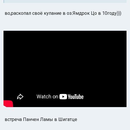
во,раскопал своё купание в оз.Ямдрок Цо в 10году)))
встреча Панчен Ламы в Шигатце