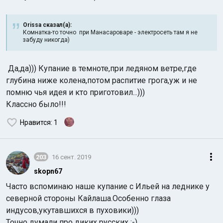
Orissa сказал(а):
Комнатка-то точно при Манасароваре - электросеть там я не
забуду никогда)
Да,да))) Купание в темноте,при ледяном ветре,где
глубина ниже колена,потом распитие грога,уж и не
помню чья идея и кто приготовил...)))
Классно было!!!
Нравится
: 1
203
16 сент. 2019
skopn67
Часто вспоминаю наше купание с Ильей на леднике у
северной стороны Кайлаша.Особенно глаза
индусов,укутавшихся в пуховики)))
Точно думали про диких русских :-)