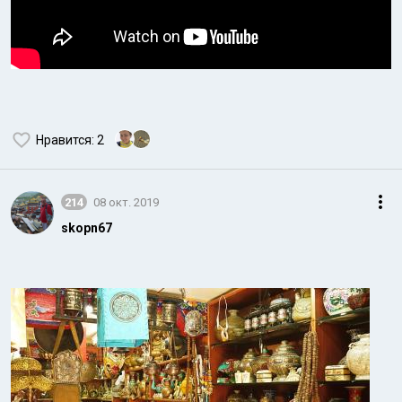
Нравится
: 2
214
08 окт. 2019
skopn67