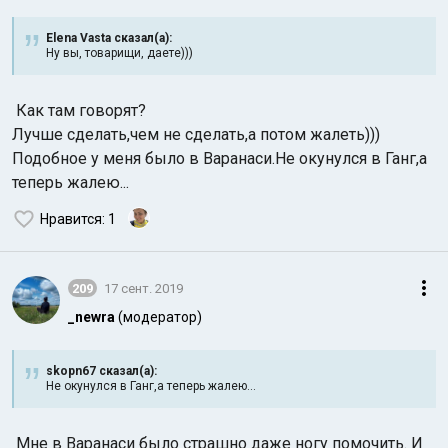
Elena Vasta сказал(а):
Ну вы, товарищи, даете)))
Как там говорят?
Лучше сделать,чем не сделать,а потом жалеть)))
Подобное у меня было в Варанаси.Не окунулся в Ганг,а
теперь жалею...
Нравится
: 1
209
17 сент. 2019
_newra
(модератор)
skopn67 сказал(а):
Не окунулся в Ганг,а теперь жалею...
Мне в Варанаси было страшно даже ногу помочить. И