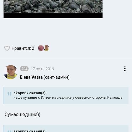
Нравится
: 2
204
17 сент. 2019
Elena Vasta
(сайт-админ)
skopn67 сказал(а):
наше купание с Ильей на леднике у северной стороны Кайлаша
Сумасшедшие))
skopn67 сказал(а):