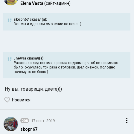
Elena Vasta
(сайт-админ)
skopn67 сказал(а):
Вот мы и сделали омовение по пояс :-)
_newra сказал(а):
Разогнала лед ногами, прошла подальше, чтоб не так мелко
было, окунулась три раза с головой. Шел снежок. Холодно
почему-то не было ).
Ну вы, товарищи, даете)))
Нравится
208
17 сент. 2019
skopn67