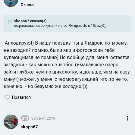
Orissa
skopn67 сказал(а):
во,раскопал своё купание в оз.Ямдрок Цо в 10году)))
Аплодирую!) В нашу поездку ты в Ямдрок, по-моему.
не заходил? помню, были яки и фотосессии, тебя
купающимся не помню) Но вообще для меня остается
загадкой - как можно в любое гималайское озеро
зайти глубже, чем по щиколотку, и дольше, чем на пару
минут) может, у меня с терморегуляцией что-то не то,
конечно - но безумно же холодно!)))
Нравится
213
30 сент. 2019
skopn67