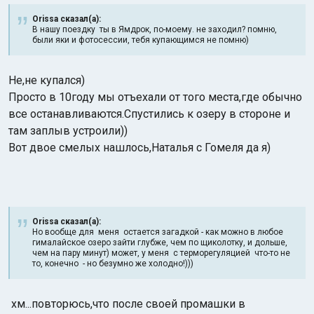
Orissa сказал(а):
В нашу поездку ты в Ямдрок, по-моему. не заходил? помню,
были яки и фотосессии, тебя купающимся не помню)
Не,не купался)
Просто в 10году мы отъехали от того места,где обычно
все останавливаются.Спустились к озеру в стороне и
там заплыв устроили))
Вот двое смелых нашлось,Наталья с Гомеля да я)
Orissa сказал(а):
Но вообще для меня остается загадкой - как можно в любое
гималайское озеро зайти глубже, чем по щиколотку, и дольше,
чем на пару минут) может, у меня с терморегуляцией что-то не
то, конечно - но безумно же холодно!)))
хм...повторюсь,что после своей промашки в