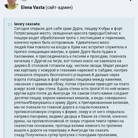
Elena Vasta
(сайт-админ)
lavary сказала:
Сегодня открыли для себя храм Дурги, пещеру Кобры и форт.
Потрясающее место, священная красота природы!Сейчас к
пещере ведет обработанная тропа с лестницами и перилками,
конечно нужно быть осторожным. Удивительно мало
людей.Нам повезло на входе в Храм нас встретил служитель и
пропел очищающие мантры, в храме Дурге была пуджа и
паломники, я присоединилась к песням и проходам, покачала
качельку с Дургой на тигре, вот только кокос не завязала на
дерево.В столовой готовили еду, чистили овощи, Марат увидел
как картошку с кожурой и глазками нарезают в сабджи, наотрез
отказался откушать бесплатного угощения.А дальше через
ворота попадаешь в форт направо пещерка между камнями,
сквозная с храмиком сбоку, потом стрелочки приводят на плато
вокруг всей горы стена. Вдоль стены есть тропа! И по ней можно
кругом идти почти до Анегунди. На самом плато камни создают
десятки пещер, вернее каменных мешков, а виды совершенно
улетные!Вернувшись к храму Дурги, к припаркованным великам,
мы не поехали по главной дороге а пошли-поехали в
противоположную сторону к ферме, озеру и от него открылась
направо панорама, видимо дворца и башни за стеной, конечно
руины, на противоположной от озера стороне темпл прямо на
скалистом основании, протоща велики немного по тропинке
вышли к дороге на переправу и Анегунди так сказать
сзаду.Получилась супер прогулка с походами пролазами,