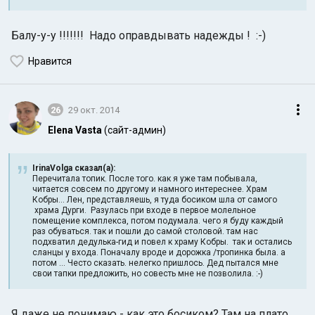
Балу-у-у !!!!!!! Надо оправдывать надежды ! :-)
Нравится
26
29 окт. 2014
Elena Vasta
(сайт-админ)
IrinaVolga сказал(а):
Перечитала топик. После того. как я уже там побывала,
читается совсем по другому и намного интереснее. Храм
Кобры... Лен, представляешь, я туда босиком шла от самого
храма Дурги. Разулась при входе в первое молельное
помещение комплекса, потом подумала. чего я буду каждый
раз обуваться. так и пошли до самой столовой. там нас
подхватил дедулька-гид и повел к храму Кобры. так и остались
сланцы у входа. Поначалу вроде и дорожка /тропинка была. а
потом ... Често сказать. нелегко пришлось. Дед пытался мне
свои тапки предложить, но совесть мне не позволила. :-)
Я даже не понимаю - как это босиком? Там на плато