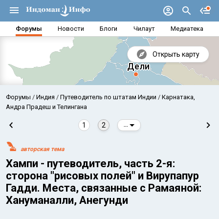
Форумы
Новости
Блоги
Чилаут
Медиатека
Открыть карту
Форумы
Индия
Путеводитель по штатам Индии
Карнатака,
Андра Прадеш и Телингана
1
2
...
авторская тема
Хампи - путеводитель, часть 2-я:
сторона "рисовых полей" и Вирупапур
Гадди. Места, связанные с Рамаяной:
Хануманалли, Анегунди
Аравийское море
Бенг