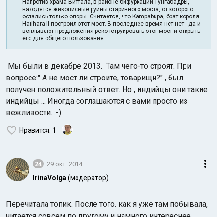
Напротив храма Виттала, в районе бифуркации Тунгабадры,
находятся живописные руины старинного моста, от которого
остались только опоры. Считается, что Kampabupa, брат короля
Harihara II построил этот мост. В последнее время нет-нет - да и
всплывают предложения реконструировать этот мост и открыть
его для общего пользования.
Мы были в декабре 2013. Там чего-то строят. При
вопросе:" А не мост ли строите, товарищи?" , был
получен положительный ответ. Но , индийцы они такие
индийцы ... Иногда соглашаются с вами просто из
вежливости. :-)
Нравится
: 1
24
29 окт. 2014
IrinaVolga
(модератор)
Перечитала топик. После того. как я уже там побывала,
читается совсем по другому и намного интереснее.