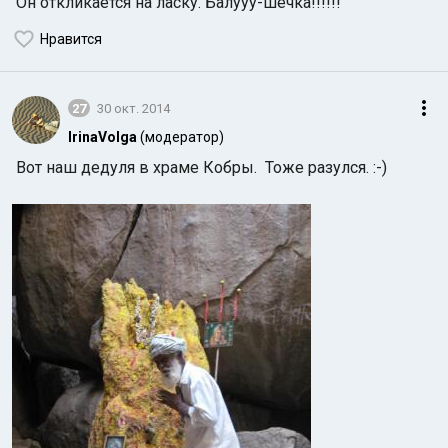
Он откликается на ласку. Балууу-шечка!!!!!!
Нравится
27
30 окт. 2014
IrinaVolga
(модератор)
Вот наш дедуля в храме Кобры. Тоже разулся. :-)