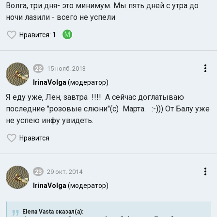
Волга, три дня- это минимум. Мы пять дней с утра до
ночи лазили - всего не успели
M
Нравится
: 1
22
15 нояб. 2013
IrinaVolga
(модератор)
Я еду уже, Лен, завтра !!!! А сейчас доглатываю
последние "розовые слюни"(с) Марта. :-))) От Балу уже
не успею инфу увидеть.
Нравится
23
29 окт. 2014
IrinaVolga
(модератор)
Elena Vasta сказал(а):