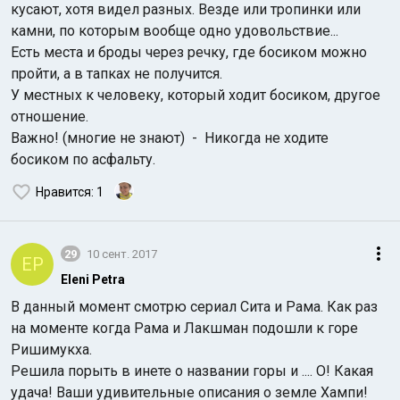
кусают, хотя видел разных. Везде или тропинки или
камни, по которым вообще одно удовольствие...
Есть места и броды через речку, где босиком можно
пройти, а в тапках не получится.
У местных к человеку, который ходит босиком, другое
отношение.
Важно! (многие не знают) - Никогда не ходите
босиком по асфальту.
Нравится
: 1
29
10 сент. 2017
EP
Eleni Petra
В данный момент смотрю сериал Сита и Рама. Как раз
на моменте когда Рама и Лакшман подошли к горе
Ришимукха.
Решила порыть в инете о названии горы и .... О! Какая
удача! Ваши удивительные описания о земле Хампи!