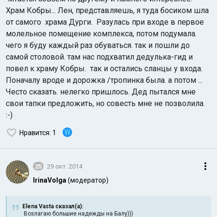
Храм Кобры... Лен, представляешь, я туда босиком шла
от самого храма Дурги. Разулась при входе в первое
молельное помещение комплекса, потом подумала.
чего я буду каждый раз обуваться. так и пошли до
самой столовой. там нас подхватил дедулька-гид и
повел к храму Кобры. так и остались сланцы у входа.
Поначалу вроде и дорожка /тропинка была. а потом ...
Често сказать. нелегко пришлось. Дед пытался мне
свои тапки предложить, но совесть мне не позволила.
:-)
W
Нравится
: 1
25
29 окт. 2014
IrinaVolga
(модератор)
Elena Vasta сказал(а):
Возлагаю большие надежды на Балу)))