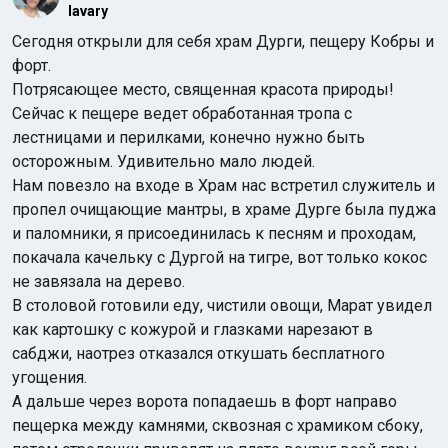
lavary
Сегодня открыли для себя храм Дурги, пещеру Кобры и
форт.
Потрясающее место, священная красота природы!
Сейчас к пещере ведет обработанная тропа с
лестницами и перилками, конечно нужно быть
осторожным. Удивительно мало людей.
Нам повезло на входе в Храм нас встретил служитель и
пропел очищающие мантры, в храме Дурге была пуджа
и паломники, я присоединилась к песням и проходам,
покачала качельку с Дургой на тигре, вот только кокос
не завязала на дерево.
В столовой готовили еду, чистили овощи, Марат увидел
как картошку с кожурой и глазками нарезают в
сабджи, наотрез отказался откушать бесплатного
угощения.
А дальше через ворота попадаешь в форт направо
пещерка между камнями, сквозная с храмиком сбоку,