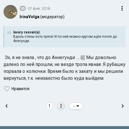
35
07 фев. 2018
IrinaVolga
(модератор)
lavary сказал(а):
Вдоль стены есть тропа! И по ней можно кругом идти почти до
Анегунди.
Эх, я не знала , что до Аннегунди .... ((( Мы довольно
далеко по ней прошли, не везде тропа явная. Я рубашку
порвала о колючки. Время было к закату и мы решили
вернуться, т.к. неизвестно было куда выйдем.
Нравится
1
2
...