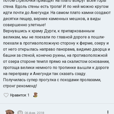
потом стрелочки приводят на плато вокруг всей горы
стена. Вдоль стены есть тропа! И по ней можно кругом
идти почти до Анегунди. На самом плато камни создают
десятки пещер, вернее каменных мешков, а виды
совершенно улетные!
Вернувшись к храму Дурги, к припаркованным
великам, мы не поехали по главной дороге а пошли-
поехали в противоположную сторону к ферме, озеру и
от него открылась направо панорама, видимо дворца и
башни за стеной, конечно руины, на противоположной
от озера стороне темпл прямо на скалистом основании,
протоща велики немного по тропинке вышли к дороге
на переправу и Анегунди так сказать сзаду.
Получилась супер прогулка с походами пролазами,
стронг рекоменд!
Нравится
: 1
32
06 фев. 2018