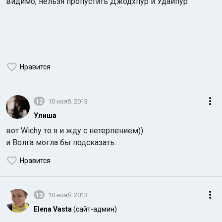
видимо, нельзя пропустить Джодхпур и Удайпур
Нравится
12
10 нояб. 2013
Улиша
вот Wichy то я и жду с нетерпением))
и Волга могла бы подсказать...
Нравится
13
10 нояб. 2013
Elena Vasta
(сайт-админ)