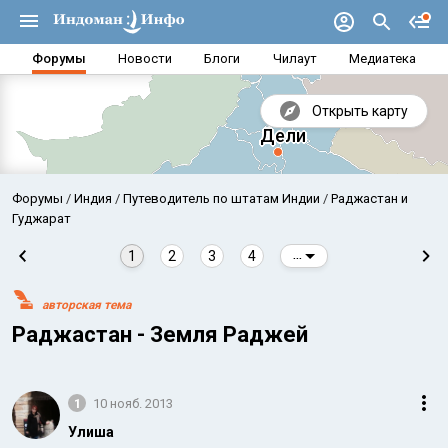
Форумы
Новости
Блоги
Чилаут
Медиатека
Открыть карту
Форумы
Индия
Путеводитель по штатам Индии
Раджастан и
Гуджарат
1
2
3
4
...
авторская тема
Раджастан - Земля Раджей
1
10 нояб. 2013
Аравийское море
Бенг
Улиша