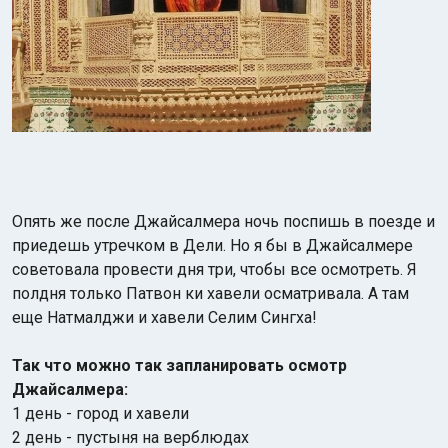
Опять же после Джайсалмера ночь поспишь в поезде и
приедешь утречком в Дели. Но я бы в Джайсалмере
советовала провести дня три, чтобы все осмотреть. Я
полдня только Патвон ки хавели осматривала. А там
еще Натмалджи и хавели Селим Сингха!
Так что можно так запланировать осмотр
Джайсалмера:
1 день - город и хавели
2 день - пустыня на верблюдах