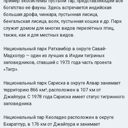
пример экосистемы пустыни Тар, представляющий всё
богатство её фауны. Здесь встречается индийская
большая дрофа, чинкара, пустынная лисица,
бенгальская лисица, волк, пустынная кошка и др. Парк
служит домом для многих видов перелётных птиц,
также, как и для местных видов.
Национальный парк Ратхамбор в округе Савай-
Мадхопур — один из лучших в Индии тигриных
заповедников, ставший с 1973 года часть проекта
«Тигр».
Национальный парк Сариска в округе Алвар занимает
территорию 866 км², расположен в 107 км от
Джайпура. С 1978 года Сариска имеет статус тигринного
заповедника.
Национальный пар Кеоладео расположен в округе
Бхаратпур, в 176 км от Джайпура и занимает