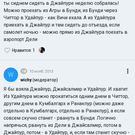
ты сиднем сидеть в Джайпуре неделю собралась!
Можно проехать из Агры в Бунди, из Бунди через
Читтор в Удайпур - как Вичи ехала. А из Удайпура
приехать в Джайпур и там сидеть до отъезда, если
самолет ночью - можно прямо из Джайпура поехать в
аэропорт Дели
Нравится
: 1
18
10 нояб. 2013
W
wichy
(модератор)
Я бы взяла Джайпур, Джайсалмер и Удайпур. И хватит.
Из Удайпура можно прокатиться одним днем в Читтор,
другим днем в Кумбалгарх и Ранакпур (можно даже
отдельно в Кумбалгарх, отдельно в Ранакпур), а если
совсем скучно станет - рвануть в Бунди. Логично
напрячься, рвануть из Дели в Джайсалмер, потом в
Джайпур, потом - в Удайпур, и, если там станет скучно -