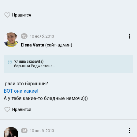
Нравится
15
10 нояб. 2013
Elena Vasta
(сайт-админ)
Улиша сказал(а):
барышни Раджастана -
рази это баришни?
ВОТ они какие!
А у тебя какие-то бледные немочи)))
Нравится
16
10 нояб. 2013