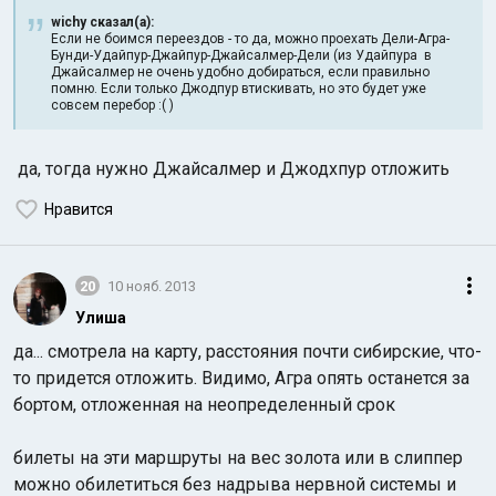
wichy сказал(а):
Если не боимся переездов - то да, можно проехать Дели-Агра-
Бунди-Удайпур-Джайпур-Джайсалмер-Дели (из Удайпура в
Джайсалмер не очень удобно добираться, если правильно
помню. Если только Джодпур втискивать, но это будет уже
совсем перебор :( )
да, тогда нужно Джайсалмер и Джодхпур отложить
Нравится
20
10 нояб. 2013
Улиша
да... смотрела на карту, расстояния почти сибирские, что-
то придется отложить. Видимо, Агра опять останется за
бортом, отложенная на неопределенный срок
билеты на эти маршруты на вес золота или в слиппер
можно обилетиться без надрыва нервной системы и