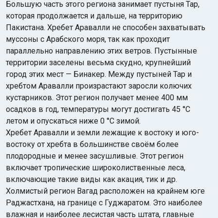
Большую часть этого региона занимает пустыня Тар,
которая продолжается и дальше, на территорию
Пакистана. Хребет Аравалли не способен захватывать
муссоны с Арабского моря, так как проходит
параллельно направлению этих ветров. Пустынные
территории заселены весьма скудно, крупнейший
город этих мест — Бинакер. Между пустыней Тар и
хребтом Аравалли произрастают заросли колючих
кустарников. Этот регион получает менее 400 мм
осадков в год, температуры могут достигать 45 °С
летом и опускаться ниже 0 °С зимой.
Хребет Аравалли и земли лежащие к востоку и юго-
востоку от хребта в большинстве своём более
плодородные и менее засушливые. Этот регион
включает тропические широколиственные леса,
включающие такие виды как акация, тик и др.
Холмистый регион Вагад расположен на крайнем юге
Раджастхана, на границе с Гуджаратом. Это наиболее
влажная и наиболее лесистая часть штата, главные