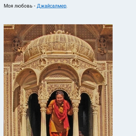
Моя любовь -
Джайсалмер
.