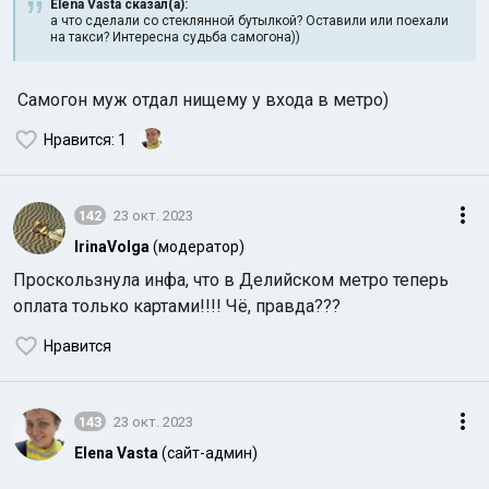
Elena Vasta сказал(а):
а что сделали со стеклянной бутылкой? Оставили или поехали
на такси? Интересна судьба самогона))
Самогон муж отдал нищему у входа в метро)
Нравится
: 1
Индийский океан
142
23 окт. 2023
IrinaVolga
(модератор)
Проскользнула инфа, что в Делийском метро теперь
оплата только картами!!!! Чё, правда???
Нравится
143
23 окт. 2023
Elena Vasta
(сайт-админ)