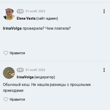
150
01 нояб. 2023
Elena Vasta
(сайт-админ)
IrinaVolga
проверила? Чем платила?
Нравится
151
01 нояб. 2023
IrinaVolga
(модератор)
Обычный кеш. Не нашла разницы с прошлыми
приездами
Нравится