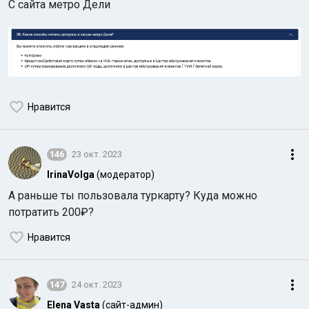
С сайта метро Дели
Нравится
146
23 окт. 2023
IrinaVolga
(модератор)
А раньше ты пользовала туркарту? Куда можно
потратить 200₽?
Нравится
147
24 окт. 2023
Elena Vasta
(сайт-админ)