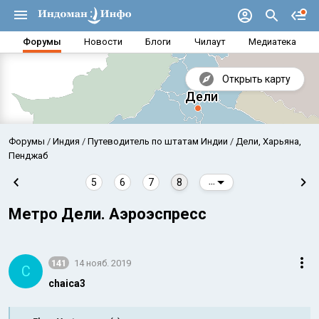
Форумы
Новости
Блоги
Чилаут
Медиатека
Открыть карту
Форумы
Индия
Путеводитель по штатам Индии
Дели, Харьяна,
Пенджаб
5
6
7
8
...
Метро Дели. Аэроэспресс
141
14 нояб. 2019
C
chaica3
Аравийское море
Бенг