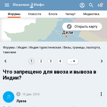
Форумы
Новости
Блоги
Чилаут
Медиатека
Открыть карту
Форумы
Индия
Индия туристическая
Визы, границы, паспорта,
таможни
1
2
3
4
...
Что запрещено для ввоза и вывоза в
Индии?
1
15 дек. 2013
Л
Аравийское море
Бенг
Луиза