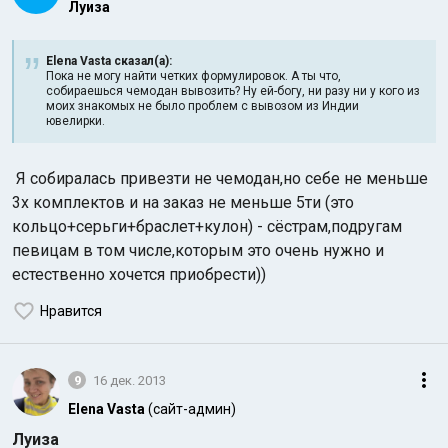
Луиза
Elena Vasta сказал(а):
Пока не могу найти четких формулировок. А ты что,
собираешься чемодан вывозить? Ну ей-богу, ни разу ни у кого из
моих знакомых не было проблем с вывозом из Индии
ювелирки.
Я собиралась привезти не чемодан,но себе не меньше
3х комплектов и на заказ не меньше 5ти (это
кольцо+серьги+браслет+кулон) - сёстрам,подругам
певицам в том числе,которым это очень нужно и
естественно хочется приобрести))
Нравится
9
16 дек. 2013
Elena Vasta
(сайт-админ)
Луиза