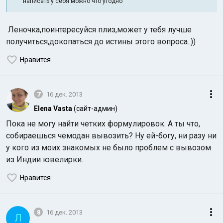
написать у себя можно что угодно
Леночка,поинтересуйся плиз,может у тебя лучше
получиться,докопаться до истины этого вопроса..))
Нравится
7
16 дек. 2013
Elena Vasta
(сайт-админ)
Пока не могу найти четких формулировок. А ты что,
собираешься чемодан вывозить? Ну ей-богу, ни разу ни
у кого из моих знакомых не было проблем с вывозом
из Индии ювелирки.
Нравится
8
16 дек. 2013
Л