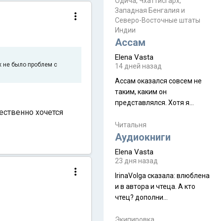
Прочитайте! У моих двух
Одича, Чхаттисгарх,
Пока
Западная Бенгалия и
знакомых вот так увели
Северо-Восточные штаты
аккаунты
Индии
Ассам
Elena Vasta
ых не было проблем с
14 дней назад
Ассам оказался совсем не
таким, каким он
представлялся. Хотя я
ественно хочется
увидела его буквально
краешек, но все же схватила
Читальня
ауру штата, как-то он меня
Аудиокниги
принял и я его. Пышная
Elena Vasta
природа, мягкие
23 дня назад
доброжелательные люди,
IrinaVolga сказалa: влюблена
такая как бы переходная
и в автора и чтеца. А кто
ступень между привычной
чтец? дополни
нам Индией и остальными
рекомендацию
СВ штатами, которые я тоже
Экипировка