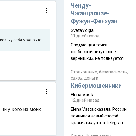
а продолжают встречаться
Ченду-
почти каждую неделю) и с
Чжанцзяцзе-
порога сообщил: "Эйтан
Фужун-Фенхуан
разводится!" Эйтан -
SvetaVolga
мальчик из религиозной
11 дней назад
семьи, из тех, кого называют
исать у себя можно что
"вязаные кипы". С 2022-го
Следующая точка –
«небесный петух клюет
зернышки», не пользуется
спросом и вполне
заслужено, и чтобы попасть
Страхование, безопасность,
связь, деньги
на начало тропы показали
Кибермошенники
водителю карту, иначе
автобус не остановится.
Elena Vasta
Пошли туда, потому что я
12 дней назад
начиталась восторженных
ни у кого из моих
Elena Vasta сказалa: России
отзывов. По мне – сплошная
появился новый способ
физуха, долгий спуск, потом
кражи аккаунтов Telegram
подъем по этому же пути.
без пароля и SMS
Вполне можно пропустить.