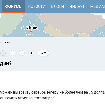
ФОРУМЫ
НОВОСТИ
БЛОГИ
ЧИЛАУТ
МЕДИА
таможни
1
2
3
4
...
ндии?
е
Бенгальский залив
и можно вывозить серебра теперь не более чем на 35 долла
сь искать ответ на этот вопрос))