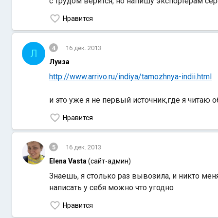
с трудом верится, но напишу экспортерам сер
Нравится
4
16 дек. 2013
Л
Луиза
http://www.arrivo.ru/indiya/tamozhnya-indii.html
и это уже я не первый источник,где я читаю о
Нравится
5
16 дек. 2013
Elena Vasta
(сайт-админ)
Знаешь, я столько раз вывозила, и никто мен
написать у себя можно что угодно
Нравится