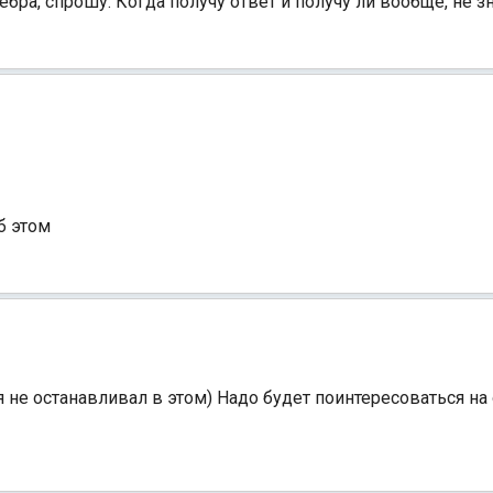
ебра, спрошу. Когда получу ответ и получу ли вообще, не 
б этом
я не останавливал в этом) Надо будет поинтересоваться на