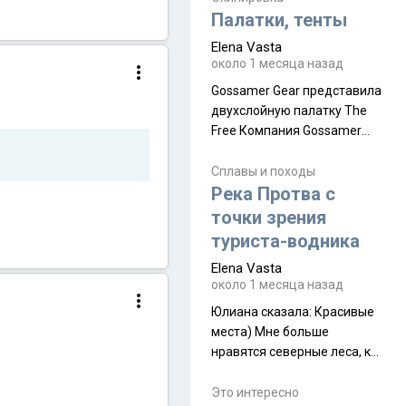
надеюсь увидеть.
Палатки, тенты
Elena Vasta
около 1 месяца назад
Gossamer Gear представила
двухслойную палатку The
Free Компания Gossamer
Gear представила
туристическую палатку The
Сплавы и походы
Free, которая стала первой
Река Протва с
полностью самонесущей
точки зрения
ультралегкой моделью в
туриста-водника
ассортименте
Elena Vasta
производителя. Новинка
около 1 месяца назад
получила двухслойную
конструкцию с отдельным
Юлиана сказалa: Красивые
внешним тентом и сетчатой
места) Мне больше
внутренней палаткой, а ее
нравятся северные леса, как
масса в базовой
в Новгородчине)) Где флора
комплектации составляет
южной тайги
Это интересно