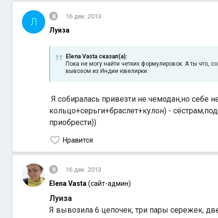
8
16 дек. 2013
Л
Луиза
Elena Vasta сказал(а):
Пока не могу найти четких формулировок. А ты что, с
вывозом из Индии ювелирки.
Я собиралась привезти не чемодан,но себе н
кольцо+серьги+браслет+кулон) - сёстрам,под
приобрести))
Нравится
9
16 дек. 2013
Elena Vasta
(сайт-админ)
Луиза
Я вывозила 6 цепочек, три пары сережек, две