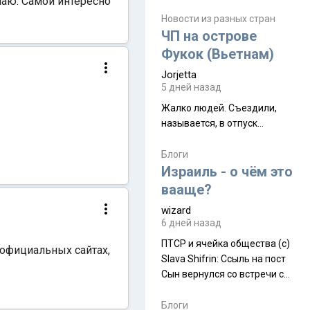
знаю. Самой интересно
июля. Премьера будет на
Дивали 8 ноября.
Новости из разных стран
ЧП на острове
Фукок (Вьетнам)
Jorjetta
5 дней назад
Жалко людей. Съездили,
называется, в отпуск...
Блоги
Израиль - о чём это
вааще?
wizard
6 дней назад
ПТСР и ячейка общества (с)
 официальных сайтах,
Slava Shifrin: Ссыль на пост
Сын вернулся со встречи с
армейскими друзьями (год
уже, как демобилизовались,
Блоги