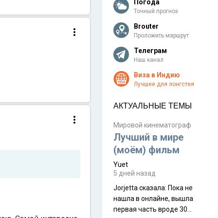
Погода
Точный прогноз
Brouter
Проложить маршрут
Телеграм
Наш канал
Виза в Индию
Лучшее для лонгстея
АКТУАЛЬНЫЕ ТЕМЫ
Мировой кинематограф
Лучший в мире
(моём) фильм
Yuet
5 дней назад
Jorjetta сказалa: Пока не
нашла в онлайне, вышла
первая часть вроде 30