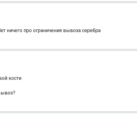
 Нет ничего про ограничения вывоза серебра
вой кости
 вывоз?