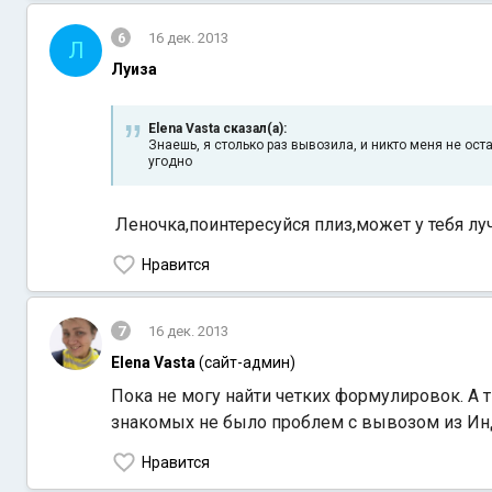
6
16 дек. 2013
Л
Луиза
Elena Vasta сказал(а):
Знаешь, я столько раз вывозила, и никто меня не ос
угодно
Леночка,поинтересуйся плиз,может у тебя луч
Нравится
7
16 дек. 2013
Elena Vasta
(сайт-админ)
Пока не могу найти четких формулировок. А т
знакомых не было проблем с вывозом из И
Нравится