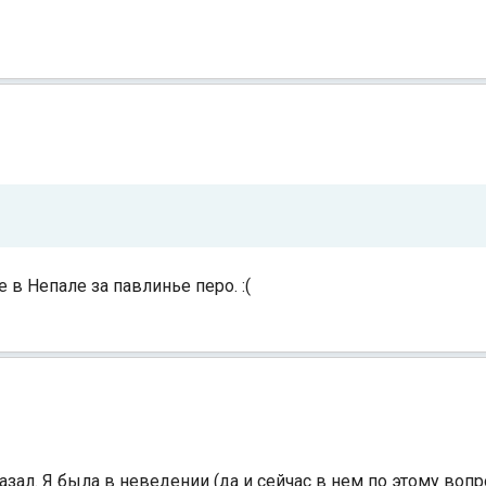
в Непале за павлинье перо. :(
азал. Я была в неведении (да и сейчас в нем по этому вопро