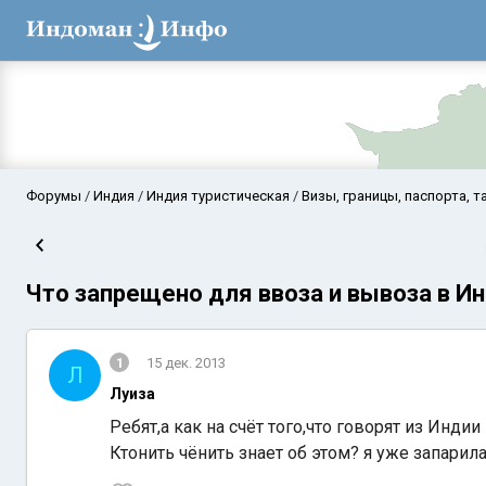
Форумы
Индия
Индия туристическая
Визы, границы, паспорта, 
Что запрещено для ввоза и вывоза в И
1
15 дек. 2013
Л
Луиза
Аравийское мор
Ребят,а как на счёт того,что говорят из Инди
Ктонить чёнить знает об этом? я уже запарила