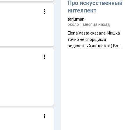
около 845 г. Палатка весит
Про искусственный
менее
интеллект
tarjuman
около 1 месяца назад
Elena Vasta сказалa: Иишка
точно не спорщик, а
редкостный дипломат) Вот,
точно, надо его в МИДы на
помощь в переговорах
слать))