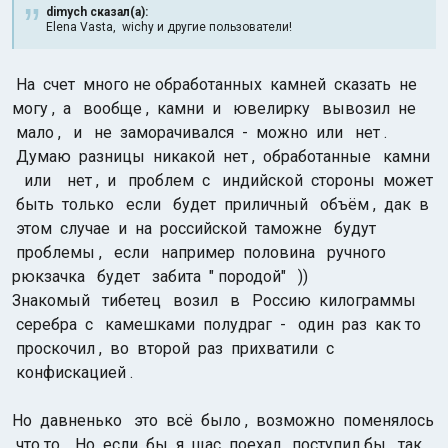
dimych сказал(а):
Elena Vasta, wichy и другие пользователи!
На счет много не обработанных камней сказать не
могу , а вообще , камни и ювелирку вывозил не
мало , и не заморачивался - можно или нет .
Думаю разницы никакой нет , обработанные камни
или нет , и проблем с индийской стороны может
быть только если будет приличный объём , дак в
этом случае и на российской таможне будут
проблемы , если например половина ручного
рюкзачка будет забита " породой" ))
Знакомый тибетец возил в Россию килограммы
серебра с камешками полудраг - один раз как то
проскочил , во второй раз прихватили с
конфискацией .
Но давненько это всё было , возможно поменялось
что то . Но если бы я щас поехал , поступил бы так