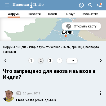
Форумы
Новости
Блоги
Чилаут
Медиатека
Открыть карту
Форумы
Индия
Индия туристическая
Визы, границы, паспорта,
таможни
1
2
3
4
...
Что запрещено для ввоза и вывоза в
Индии?
21
20 дек. 2013
Аравийское море
Бенг
Elena Vasta
(сайт-админ)