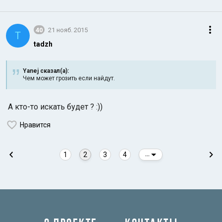
40
21 нояб. 2015
T
tadzh
Yanej сказал(а):
Чем может грозить если найдут.
А кто-то искать будет ? :))
Нравится
1
2
3
4
...