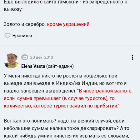
Еще выловила с сайта таможни - из запрещенного к
вывозу:
Золото и серебро,
кроме украшений
Нравится
Индийский океан
22
20 дек. 2013
Elena Vasta
(сайт-админ)
У меня никогда никто не рылся в кошельке при
выезде или вьезде в Индию/из Индии, но вот что я
нашла: запрещен вывоз денег
"В иностранной валюте,
если сумма превышает (в случае туристов), то
количество, которое турист заявил по прибытии."
Вот как это понимать? надо, на всякий случай, свои
небольшие суммы налика тоже декларировать? А то
какой-нибудь умник кинется их изымать со словами,