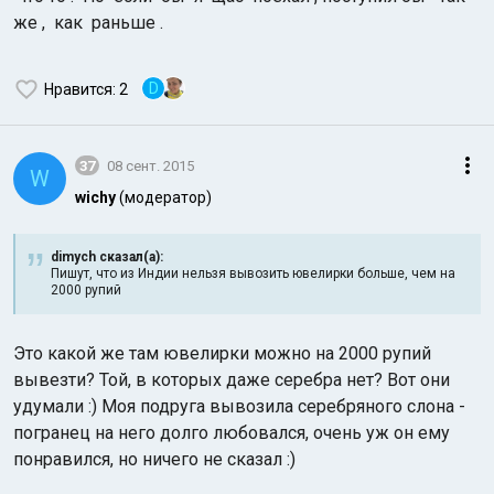
же , как раньше .
D
Нравится
: 2
37
08 сент. 2015
W
wichy
(модератор)
dimych сказал(а):
Пишут, что из Индии нельзя вывозить ювелирки больше, чем на
2000 рупий
Это какой же там ювелирки можно на 2000 рупий
вывезти? Той, в которых даже серебра нет? Вот они
удумали :) Моя подруга вывозила серебряного слона -
погранец на него долго любовался, очень уж он ему
понравился, но ничего не сказал :)