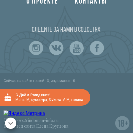
О ПРОЕКТЕ
КОНТАКТЫ
Следите за нами в соцсетях:
Сейчас на сайте гостей - 3, индоманов - 0
C Днём Рождения!
Marat_M
,
sysoevpa
,
Sivkova_V_M
,
галина
© 2012-2026 indoman-info.ru
Владелец сайта Елена Круглова