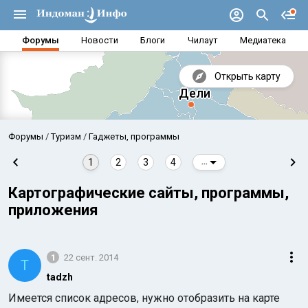
Форумы
Новости
Блоги
Чилаут
Медиатека
Открыть карту
Форумы
Туризм
Гаджеты, программы
1
2
3
4
...
Картографические сайты, программы,
приложения
1
22 сент. 2014
T
tadzh
Аравийское море
Бенг
Имеется список адресов, нужно отобразить на карте