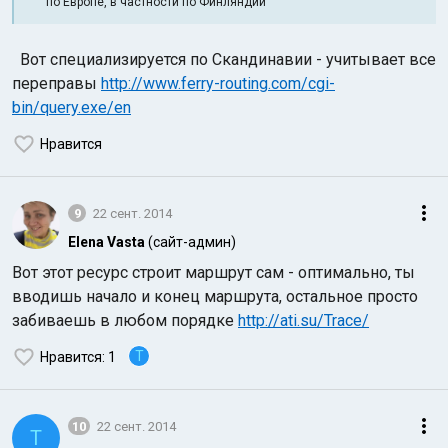
по Европе, в частности по Финляндии
Вот специализируется по Скандинавии - учитывает все
переправы
http://www.ferry-routing.com/cgi-
bin/query.exe/en
Нравится
9
22 сент. 2014
Elena Vasta
(сайт-админ)
Вот этот ресурс строит маршрут сам - оптимально, ты
вводишь начало и конец маршрута, остальное просто
забиваешь в любом порядке
http://ati.su/Trace/
T
Нравится
: 1
10
22 сент. 2014
T