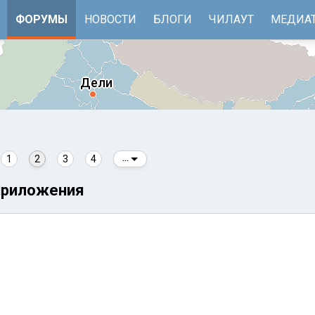
ФОРУМЫ
НОВОСТИ
БЛОГИ
ЧИЛАУТ
МЕДИА
1
2
3
4
...
приложения
е
Бенгальский залив