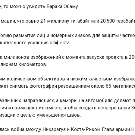
м, то можно увидеть Барака Обаму.
мации, что равно 21 миллиону гигабайт или 20,500 терабай
ологию размытия лиц и номерных знаков для защиты частн
лнительного усиления эффекта.
ка миллионов изображений с момента запуска проекта в 200
ллионам километров.
шим количеством объективов и низким качеством изображе
может снимать фотографии разрешением около 65 мегапикс
в различных направлениях, а камеры на автомобиле делаю
ии и совмещает их вместе, чтобы создать непрерывный 
лизации с целью уменьшения швов.
чалась война между Никарагуа и Коста-Рикой. Глава армии Н