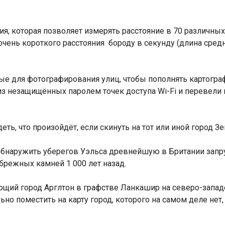
ия, которая позволяет измерять расстояние в 70 различны
ень короткого расстояния бороду в секунду (длина средн
ые для фотографирования улиц, чтобы пополнять картогра
з незащищённых паролем точек доступа Wi-Fi и перевели 
еть, что произойдёт, если скинуть на тот или иной город 
ла обнаружить уберегов Уэльса древнейшую в Британии зап
режных камней 1 000 лет назад.
ющий город Арглтон в графстве Ланкашир на северо-запад
ьно поместить на карту город, которого на самом деле нет