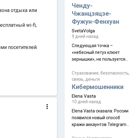
а продолжают встречаться
Ченду-
зона отдыха или
почти каждую неделю) и с
Чжанцзяцзе-
порога сообщил: "Эйтан
Фужун-Фенхуан
сплатный wi-fi,
разводится!" Эйтан -
SvetaVolga
мальчик из религиозной
9 дней назад
семьи, из тех, кого называют
"вязаные кипы". С 2022-го
Следующая точка –
ами посетителей.
«небесный петух клюет
зернышки», не пользуется
спросом и вполне
заслужено, и чтобы попасть
Страхование, безопасность,
связь, деньги
на начало тропы показали
Кибермошенники
водителю карту, иначе
автобус не остановится.
Elena Vasta
Пошли туда, потому что я
10 дней назад
начиталась восторженных
Elena Vasta сказалa: России
отзывов. По мне – сплошная
появился новый способ
физуха, долгий спуск, потом
кражи аккаунтов Telegram
подъем по этому же пути.
без пароля и SMS
Вполне можно пропустить.