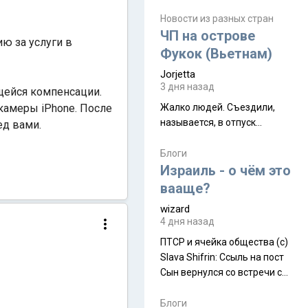
июля. Премьера будет на
Дивали 8 ноября.
Новости из разных стран
ЧП на острове
ю за услуги в
Фукок (Вьетнам)
Jorjetta
3 дня назад
ющейся компенсации.
камеры iPhone. После
Жалко людей. Съездили,
называется, в отпуск...
ед вами.
Блоги
Израиль - о чём это
вааще?
wizard
4 дня назад
ПТСР и ячейка общества (с)
Slava Shifrin: Ссыль на пост
Сын вернулся со встречи с
армейскими друзьями (год
уже, как демобилизовались,
Блоги