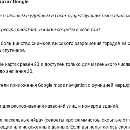
артах Google
ым полезным и удобным из всех существующих ныне прило
ресурс работает и какие секреты в себе таит.
ик», большинство снимков высокого разрешения городов на
о спутников.
e картах равен 23 и доступен только для маленького числа
о значения 20.
атели приложения Google maps navigation с функцией маршр
a для распознавания названий улиц и номеров зданий.
е пасхальные яйца» (секреты программистов, скрытые от г
ющие или искажённые данные. Если вы попытаетесь скопир