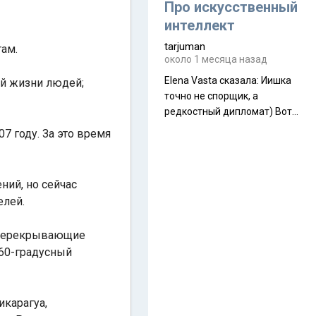
около 845 г. Палатка весит
Про искусственный
менее
интеллект
tarjuman
там.
около 1 месяца назад
Elena Vasta сказалa: Иишка
ой жизни людей;
точно не спорщик, а
редкостный дипломат) Вот,
точно, надо его в МИДы на
7 году. За это время
помощь в переговорах
слать))
ний, но сейчас
елей.
т перекрывающие
360-градусный
икарагуа,