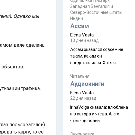
Прочитайте! У моих двух
Одича, Чхаттисгарх,
Пока
Западная Бенгалия и
знакомых вот так увели
Северо-Восточные штаты
аккаунты
жений. Однако мы
Индии
Ассам
Elena Vasta
13 дней назад
 самом деле сделаны
Ассам оказался совсем не
таким, каким он
представлялся. Хотя я
 объектов.
увидела его буквально
краешек, но все же схватила
Читальня
ауру штата, как-то он меня
Аудиокниги
утизации трафика,
принял и я его. Пышная
Elena Vasta
природа, мягкие
22 дня назад
доброжелательные люди,
IrinaVolga сказалa: влюблена
такая как бы переходная
и в автора и чтеца. А кто
ступень между привычной
чтец? дополни
нам Индией и остальными
лаз пользователей).
рекомендацию
СВ штатами, которые я тоже
овать карту, то её
Экипировка