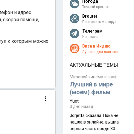
Погода
Точный прогноз
лефон и адрес
Brouter
и, скорой помощи,
Проложить маршрут
Телеграм
Наш канал
ступ к которым можно
Виза в Индию
Лучшее для лонгстея
АКТУАЛЬНЫЕ ТЕМЫ
Мировой кинематограф
Лучший в мире
(моём) фильм
Yuet
3 дня назад
Jorjetta сказалa: Пока не
нашла в онлайне, вышла
первая часть вроде 30