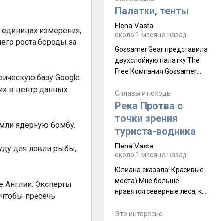
надеюсь увидеть.
Палатки, тенты
Elena Vasta
х единицах измерения,
около 1 месяца назад
его роста бороды за
Gossamer Gear представила
двухслойную палатку The
Free Компания Gossamer
фическую базу Google
Gear представила
их в центр данных
туристическую палатку The
Сплавы и походы
Free, которая стала первой
Река Протва с
полностью самонесущей
точки зрения
Земли ядерную бомбу.
ультралегкой моделью в
туриста-водника
ассортименте
Elena Vasta
производителя. Новинка
руду для ловли рыбы,
около 1 месяца назад
получила двухслойную
конструкцию с отдельным
Юлиана сказалa: Красивые
внешним тентом и сетчатой
места) Мне больше
е Англии. Эксперты
внутренней палаткой, а ее
нравятся северные леса, как
, чтобы пресечь
масса в базовой
в Новгородчине)) Где флора
комплектации составляет
южной тайги
Это интересно