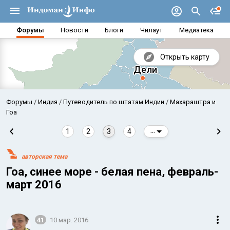
Форумы
Новости
Блоги
Чилаут
Медиатека
Открыть карту
Форумы
Индия
Путеводитель по штатам Индии
Махараштра и
Гоа
1
2
3
4
...
авторская тема
Гоа, синее море - белая пена, февраль-
март 2016
Аравийское море
Бенг
41
10 мар. 2016