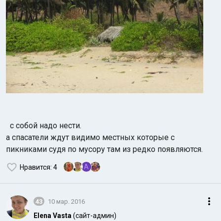
с собой надо нести.
а спасатели ждут видимо местных которые с
пикниками судя по мусору там из редко появляются.
A
Нравится
: 4
43
10 мар. 2016
Elena Vasta
(сайт-админ)