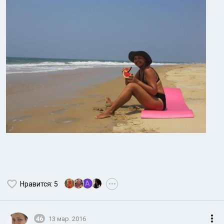
A
Нравится
: 5
•••
46
13 мар. 2016