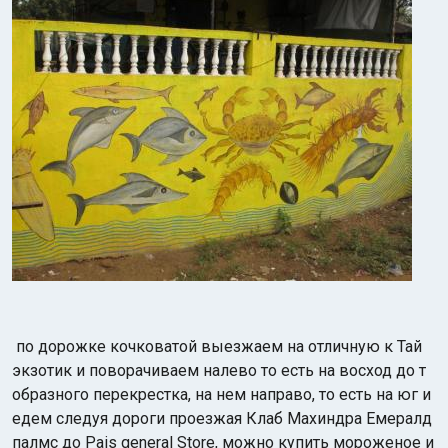
по дорожке кочковатой выезжаем на отличную к Тай
экзотик и поворачиваем налево то есть на восход до т
образного перекрестка, на нем направо, то есть на юг и
едем следуя дороги проезжая Клаб Махиндра Емералд
палмс до Pais general Store, можно купить мороженое и