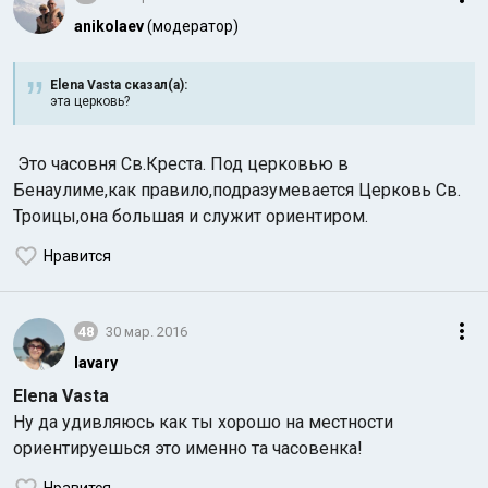
anikolaev
(модератор)
Elena Vasta сказал(а):
эта церковь?
Это часовня Св.Креста. Под церковью в
Бенаулиме,как правило,подразумевается Церковь Св.
Троицы,она большая и служит ориентиром.
Нравится
48
30 мар. 2016
lavary
Elena Vasta
Ну да удивляюсь как ты хорошо на местности
ориентируешься это именно та часовенка!