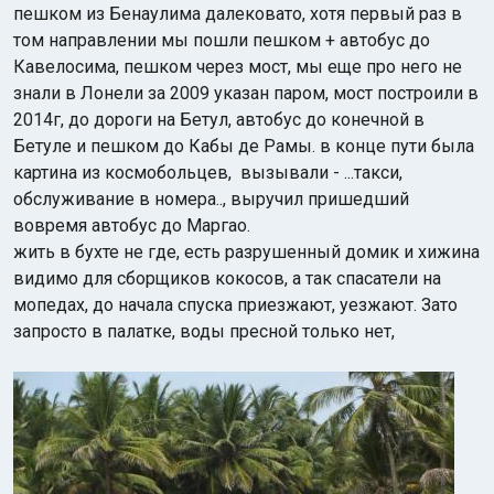
пешком из Бенаулима далековато, хотя первый раз в
том направлении мы пошли пешком + автобус до
Кавелосима, пешком через мост, мы еще про него не
знали в Лонели за 2009 указан паром, мост построили в
2014г, до дороги на Бетул, автобус до конечной в
Бетуле и пешком до Кабы де Рамы. в конце пути была
картина из космобольцев, вызывали - ...такси,
обслуживание в номера.., выручил пришедший
вовремя автобус до Маргао.
жить в бухте не где, есть разрушенный домик и хижина
видимо для сборщиков кокосов, а так спасатели на
мопедах, до начала спуска приезжают, уезжают. Зато
запросто в палатке, воды пресной только нет,