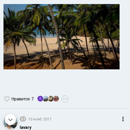
A
Нравится
: 7
•••
57
15 нояб. 2017
lavary