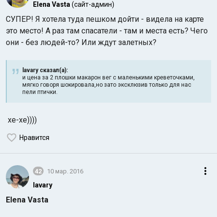
Elena Vasta
(сайт-админ)
СУПЕР! Я хотела туда пешком дойти - видела на карте
это место! А раз там спасатели - там и места есть? Чего
они - без людей-то? Или ждут залетных?
lavary сказал(а):
и цена за 2 плошки макарон вег с маленькими креветочками,
Индийский океан
мягко говоря шокировала,но зато эксклюзив только для нас
пели птички.
хе-хе))))
Нравится
42
10 мар. 2016
lavary
Elena Vasta