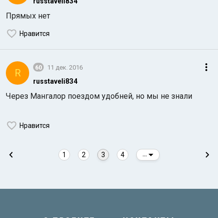
russtaveli8З4
Прямых нет
Нравится
60
11 дек. 2016
R
russtaveli8З4
Через Мангалор поездом удобней, но мы не знали
Нравится
1
2
3
4
...