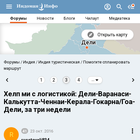
Форумы
Новости
Блоги
Чилаут
Медиатека
Открыть карту
Форумы
Индия
Индия туристическая
Помогите спланировать
маршрут
1
2
3
4
...
Хелп ми с логистикой: Дели-Варанаси-
Калькутта-Ченнаи-Керала-Гокарна/Гоа-
Дели, за три недели
Аравийское море
Бенг
41
23 окт. 2016
R