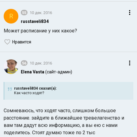
55
10 дек. 2016
R
russtaveli8З4
Может расписание у них какое?
Нравится
56
10 дек. 2016
Elena Vasta
(сайт-админ)
russtaveli8З4 сказал(а):
Как часто ходят?
Сомневаюсь, что ходят часто, слишком большое
расстояние. зайдите в ближайшее тревелагенство и
вам там дадут всю информацию, а вы ею с нами
поделитесь. Стоят думаю тоже по 2 тыс