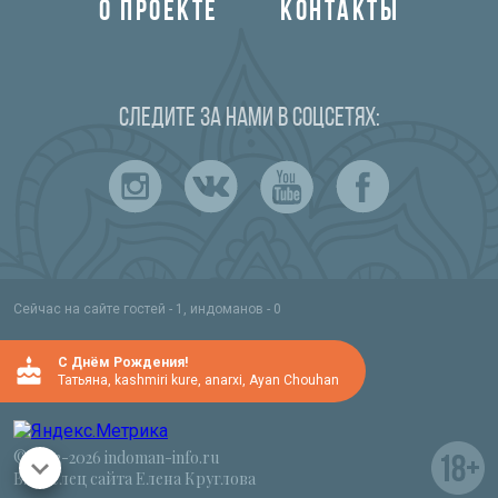
О ПРОЕКТЕ
КОНТАКТЫ
Следите за нами в соцсетях:
Сейчас на сайте гостей - 1, индоманов - 0
C Днём Рождения!
Татьяна
,
kashmiri kure
,
anarxi
,
Ayan Chouhan
© 2012-2026 indoman-info.ru
Владелец сайта Елена Круглова