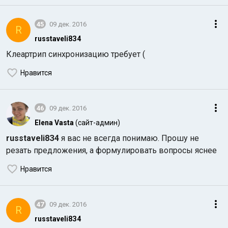
45
09 дек. 2016
R
russtaveli8З4
Клеартрип синхронизацию требует (
Нравится
46
09 дек. 2016
Elena Vasta
(сайт-админ)
russtaveli8З4
я вас не всегда понимаю. Прошу не
резать предложения, а формулировать вопросы яснее
Нравится
47
09 дек. 2016
R
russtaveli8З4