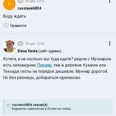
49
09 дек. 2016
R
russtaveli8З4
Буду ждать.
Нравится
50
09 дек. 2016
Elena Vasta
(сайт-админ)
Кстати, а на сколько вы туда едете? рядом с Муннаром
есть заповедник
Перияр
, там в деревне Кумили или
Теккади гесты на порядок дешевле. Муннар дорогой.
Но без разницы, добираться одинаково.
russtaveli8З4 сказал(а):
Варианты самолетом в Кочин не очень.