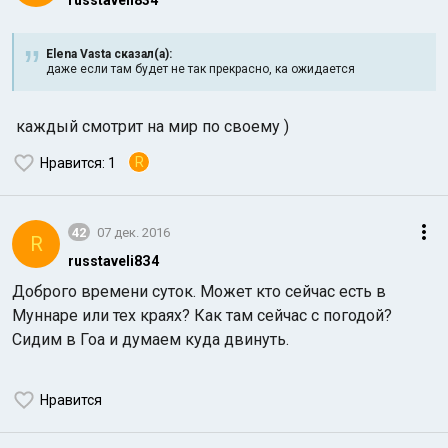
russtaveli834
Elena Vasta сказал(а):
даже если там будет не так прекрасно, ка ожидается
каждый смотрит на мир по своему )
R
Нравится
: 1
Индийский океан
42
07 дек. 2016
R
russtaveli8З4
Доброго времени суток. Может кто сейчас есть в
Муннаре или тех краях? Как там сейчас с погодой?
Сидим в Гоа и думаем куда двинуть.
Нравится