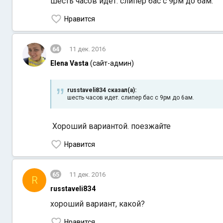
шесть часов идет. слипер бас с 9рм до 6ам.
Нравится
64
11 дек. 2016
Elena Vasta
(сайт-админ)
russtaveli8З4 сказал(а):
шесть часов идет. слипер бас с 9рм до 6ам.
Хороший
вариантой. поезжайте
Нравится
65
11 дек. 2016
R
russtaveli8З4
хороший вариант, какой?
Нравится