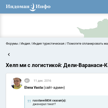
Форумы
Индия
Индия туристическая
Помогите спланировать м
Хелп ми с логистикой: Дели-Варанаси-К
61
11 дек. 2016
Elena Vasta
(сайт-админ)
Аравийское мор
russtaveli8З4 сказал(а):
дженерал тикет?