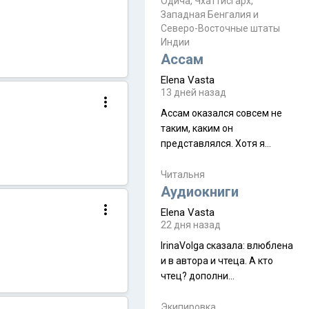
Прочитайте! У моих двух
Одича, Чхаттисгарх,
Пока
Западная Бенгалия и
знакомых вот так увели
Северо-Восточные штаты
аккаунты
Индии
Ассам
Elena Vasta
13 дней назад
Ассам оказался совсем не
таким, каким он
представлялся. Хотя я
увидела его буквально
краешек, но все же схватила
Читальня
ауру штата, как-то он меня
Аудиокниги
принял и я его. Пышная
Elena Vasta
природа, мягкие
22 дня назад
доброжелательные люди,
IrinaVolga сказалa: влюблена
такая как бы переходная
и в автора и чтеца. А кто
ступень между привычной
чтец? дополни
нам Индией и остальными
рекомендацию
СВ штатами, которые я тоже
Экипировка