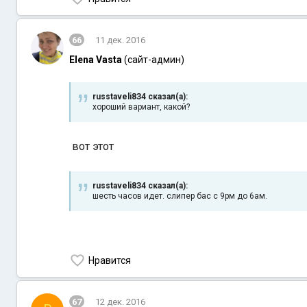
66
11 дек. 2016
Elena Vasta
(сайт-админ)
russtaveli8З4 сказал(а):
хороший вариант, какой?
вот этот
russtaveli8З4 сказал(а):
шесть часов идет. слипер бас с 9рм до 6ам.
Нравится
67
12 дек. 2016