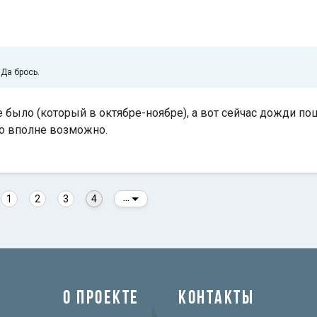
Да брось.
е было (который в октябре-ноябре), а вот сейчас дожди по
что вполне возможно.
1
2
3
4
...
О ПРОЕКТЕ
КОНТАКТЫ