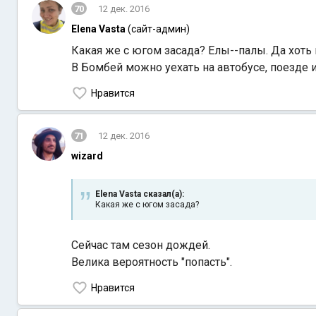
70
12 дек. 2016
Elena Vasta
(сайт-админ)
Какая же с югом засада? Елы--палы. Да хоть 
В Бомбей можно уехать на автобусе, поезде 
Нравится
71
12 дек. 2016
wizard
Elena Vasta сказал(а):
Какая же с югом засада?
Сейчас там сезон дождей.
Велика вероятность "попасть".
Нравится