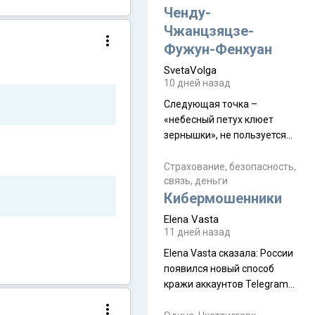
а продолжают встречаться
Ченду-
почти каждую неделю) и с
Чжанцзяцзе-
порога сообщил: "Эйтан
Фужун-Фенхуан
разводится!" Эйтан -
SvetaVolga
мальчик из религиозной
10 дней назад
семьи, из тех, кого называют
"вязаные кипы". С 2022-го
Следующая точка –
«небесный петух клюет
зернышки», не пользуется
спросом и вполне
заслужено, и чтобы попасть
Страхование, безопасность,
связь, деньги
на начало тропы показали
Кибермошенники
водителю карту, иначе
автобус не остановится.
Elena Vasta
Пошли туда, потому что я
11 дней назад
начиталась восторженных
Elena Vasta сказалa: России
отзывов. По мне – сплошная
появился новый способ
физуха, долгий спуск, потом
кражи аккаунтов Telegram
подъем по этому же пути.
без пароля и SMS
Вполне можно пропустить.