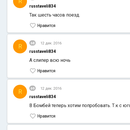
R
russtaveli8З4
Так шесть часов поезд.
Нравится
68
12 дек. 2016
R
russtaveli8З4
А слипер всю ночь
Нравится
69
12 дек. 2016
R
russtaveli8З4
В Бомбей теперь хотим попробовать. Т.к с юг
Нравится