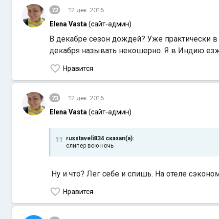
72
12 дек. 2016
Elena Vasta
(сайт-админ)
В декабре сезон дождей? Уже практически в
декабря называть некошерно. Я в Индию езж
Нравится
73
12 дек. 2016
Elena Vasta
(сайт-админ)
russtaveli8З4 сказал(а):
слипер всю ночь
Ну и что? Лег себе и спишь. На отеле сэкон
Нравится