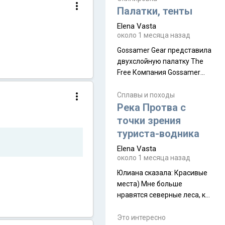
надеюсь увидеть.
Палатки, тенты
Elena Vasta
около 1 месяца назад
Gossamer Gear представила
двухслойную палатку The
Free Компания Gossamer
Gear представила
туристическую палатку The
Сплавы и походы
Free, которая стала первой
Река Протва с
полностью самонесущей
точки зрения
ультралегкой моделью в
туриста-водника
ассортименте
Elena Vasta
производителя. Новинка
около 1 месяца назад
получила двухслойную
конструкцию с отдельным
Юлиана сказалa: Красивые
внешним тентом и сетчатой
места) Мне больше
внутренней палаткой, а ее
нравятся северные леса, как
масса в базовой
в Новгородчине)) Где флора
комплектации составляет
южной тайги
Это интересно