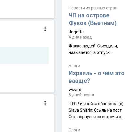
июля. Премьера будет на
Дивали 8 ноября.
Новости из разных стран
ЧП на острове
Фукок (Вьетнам)
Jorjetta
4 дня назад
Жалко людей. Съездили,
называется, в отпуск...
Блоги
Израиль - о чём это
вааще?
wizard
5 дней назад
ПТСР и ячейка общества (с)
Slava Shifrin: Ссыль на пост
Сын вернулся со встречи с
армейскими друзьями (год
уже, как демобилизовались,
Блоги