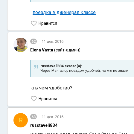
поездка в дженерал классе
Нравится
62
11 дек. 2016
Elena Vasta
(сайт-админ)
russtaveli8З4 сказал(а):
Через Мангалор поездом удобней, но мы не знали
а в чем удобство?
Нравится
63
11 дек. 2016
R
russtaveli8З4