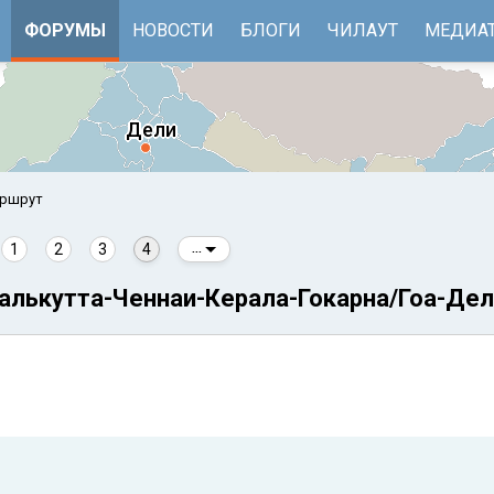
ФОРУМЫ
НОВОСТИ
БЛОГИ
ЧИЛАУТ
МЕДИА
аршрут
1
2
3
4
...
алькутта-Ченнаи-Керала-Гокарна/Гоа-Дели
е
Бенгальский залив