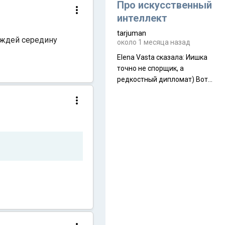
около 845 г. Палатка весит
Про искусственный
менее
интеллект
tarjuman
ождей середину
около 1 месяца назад
Elena Vasta сказалa: Иишка
точно не спорщик, а
редкостный дипломат) Вот,
точно, надо его в МИДы на
помощь в переговорах
слать))