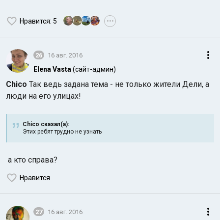
Нравится
: 5
•••
26
16 авг. 2016
Elena Vasta
(сайт-админ)
Chico
Так ведь задана тема - не только жители Дели, а
люди на его улицах!
Chico сказал(а):
Этих ребят трудно не узнать
а кто справа?
Нравится
27
16 авг. 2016