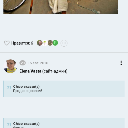
E
Нравится
: 6
•••
23
16 авг. 2016
Elena Vasta
(сайт-админ)
Chico сказал(а):
Продавец специй -
Chico сказал(а):