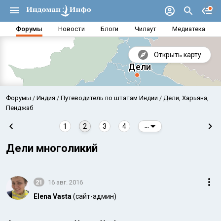
Форумы
Новости
Блоги
Чилаут
Медиатека
Открыть карту
Форумы
Индия
Путеводитель по штатам Индии
Дели, Харьяна,
Пенджаб
1
2
3
4
...
Дели многоликий
21
16 авг. 2016
Elena Vasta
(сайт-админ)
Аравийское море
Бенг