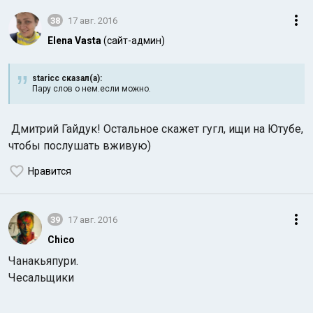
38
17 авг. 2016
Elena Vasta
(сайт-админ)
staricc сказал(а):
Пару слов о нем.если можно.
Дмитрий Гайдук! Остальное скажет гугл, ищи на Ютубе,
чтобы послушать вживую)
Нравится
39
17 авг. 2016
Chico
Чанакьяпури.
Чесальщики