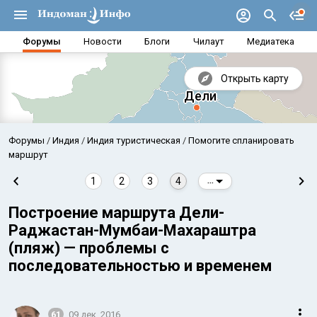
Форумы
Новости
Блоги
Чилаут
Медиатека
Открыть карту
Форумы
Индия
Индия туристическая
Помогите спланировать
маршрут
1
2
3
4
...
Построение маршрута Дели-
Раджастан-Мумбаи-Махараштра
(пляж) — проблемы с
последовательностью и временем
Аравийское море
Бенг
61
09 дек. 2016