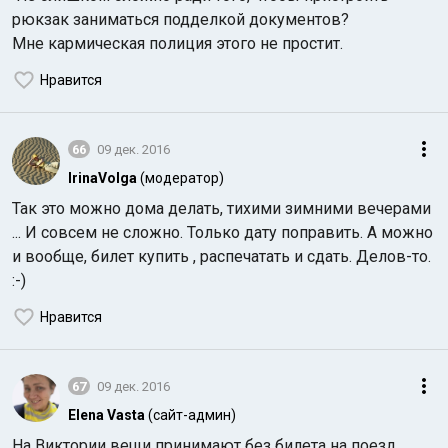
рюкзак заниматься подделкой документов?
Мне кармическая полиция этого не простит.
Нравится
66
09 дек. 2016
IrinaVolga
(модератор)
Так это можно дома делать, тихими зимними вечерами
... И совсем не сложно. Только дату поправить. А можно
и вообще, билет купить , распечатать и сдать. Делов-то.
:-)
Нравится
67
09 дек. 2016
Elena Vasta
(сайт-админ)
На Виктории вещи принимают без билета на поезд