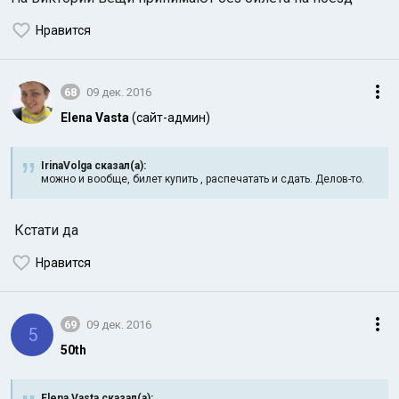
Нравится
68
09 дек. 2016
Elena Vasta
(сайт-админ)
IrinaVolga сказал(а):
можно и вообще, билет купить , распечатать и сдать. Делов-то.
Кстати да
Нравится
69
09 дек. 2016
5
50th
Elena Vasta сказал(а):