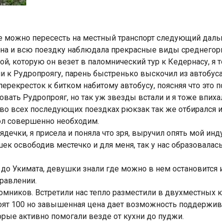
де можно пересесть на местный транспорт следующий даль
окна и всю поездку наблюдала прекрасные виды среднегорь
й, которую он везет в паломнический тур к Кедернасу, я т
ли к Рудропроягу, парень быстренько выскочил из автобус
ерекресток к битком набитому автобусу, поясняя что это п
овать Рудропрояг, но так уж звезды встали и я тоже впихал
 во всех последующих поездках рюкзак так же отбирался и
хол совершенно необходим.
ядечки, я присела и поняла что зря, выручил опять мой инд
ек освободив местечко и для меня, так у нас образовалас
до Укимата, девушки знали где можно в нем остановится
равлении.
мников. Встретили нас тепло разместили в двухместных к
тоят 100 но завышенная цена дает возможность поддержив
орые активно помогали везде от кухни до пуджи.