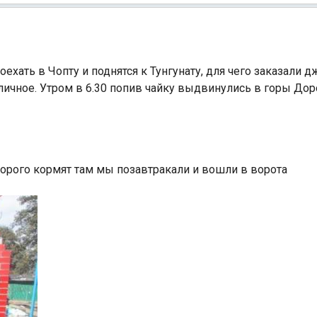
ть в Чопту и поднятся к Тунгунату, для чего заказали джи
тличное. Утром в 6.30 попив чайку выдвинулись в горы Дор
дорого кормят там мы позавтракали и вошли в ворота