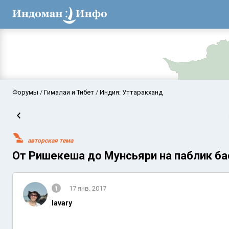
Форумы
Гималаи и Тибет
Индия: Уттаракханд
авторская тема
От Ришекеша до Мунсьяри на паблик ба
1
17 янв. 2017
Аравийское мор
lavary