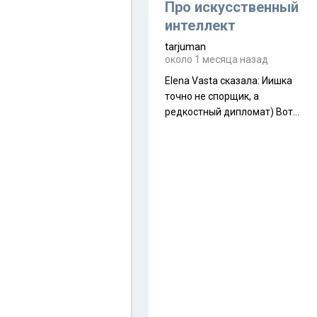
около 845 г. Палатка весит
Про искусственный
менее
интеллект
tarjuman
около 1 месяца назад
Elena Vasta сказалa: Иишка
точно не спорщик, а
редкостный дипломат) Вот,
точно, надо его в МИДы на
помощь в переговорах
слать))