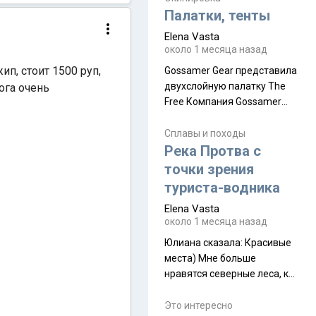
надеюсь увидеть.
Палатки, тенты
Elena Vasta
около 1 месяца назад
п, стоит 1500 руп,
Gossamer Gear представила
двухслойную палатку The
ога очень
Free Компания Gossamer
Gear представила
туристическую палатку The
Сплавы и походы
Free, которая стала первой
Река Протва с
полностью самонесущей
точки зрения
ультралегкой моделью в
туриста-водника
ассортименте
Elena Vasta
производителя. Новинка
около 1 месяца назад
получила двухслойную
конструкцию с отдельным
Юлиана сказалa: Красивые
внешним тентом и сетчатой
места) Мне больше
внутренней палаткой, а ее
нравятся северные леса, как
масса в базовой
в Новгородчине)) Где флора
комплектации составляет
южной тайги
Это интересно