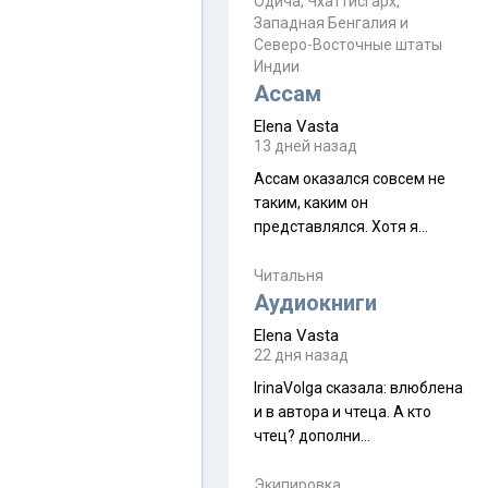
Прочитайте! У моих двух
Одича, Чхаттисгарх,
Пока
Западная Бенгалия и
знакомых вот так увели
Северо-Восточные штаты
аккаунты
Индии
Ассам
Elena Vasta
13 дней назад
Ассам оказался совсем не
таким, каким он
представлялся. Хотя я
увидела его буквально
краешек, но все же схватила
Читальня
ауру штата, как-то он меня
Аудиокниги
принял и я его. Пышная
Elena Vasta
природа, мягкие
22 дня назад
доброжелательные люди,
IrinaVolga сказалa: влюблена
такая как бы переходная
и в автора и чтеца. А кто
ступень между привычной
чтец? дополни
нам Индией и остальными
рекомендацию
СВ штатами, которые я тоже
Экипировка