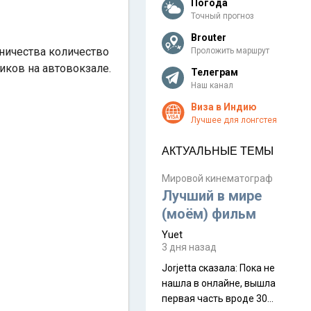
Погода
Точный прогноз
Brouter
ничества количество
Проложить маршрут
иков на автовокзале.
Телеграм
Наш канал
Виза в Индию
Лучшее для лонгстея
АКТУАЛЬНЫЕ ТЕМЫ
Мировой кинематограф
Лучший в мире
(моём) фильм
Yuet
3 дня назад
Jorjetta сказалa: Пока не
нашла в онлайне, вышла
первая часть вроде 30