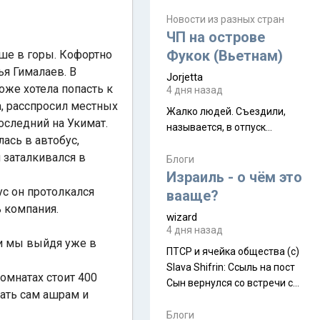
июля. Премьера будет на
Дивали 8 ноября.
Новости из разных стран
ЧП на острове
Фукок (Вьетнам)
ше в горы. Кофортно
я Гималаев. В
Jorjetta
оже хотела попасть к
4 дня назад
а, расспросил местных
Жалко людей. Съездили,
оследний на Укимат.
называется, в отпуск...
ась в автобус,
 заталкивался в
Блоги
Израиль - о чём это
ус он протолкался
вааще?
ь компания.
wizard
4 дня назад
 и мы выйдя уже в
ПТСР и ячейка общества (с)
Slava Shifrin: Ссыль на пост
омнатах стоит 400
Сын вернулся со встречи с
ать сам ашрам и
армейскими друзьями (год
уже, как демобилизовались,
Блоги