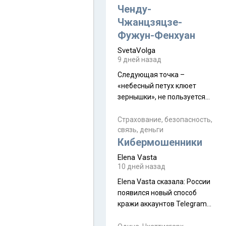
а продолжают встречаться
Ченду-
почти каждую неделю) и с
Чжанцзяцзе-
порога сообщил: "Эйтан
Фужун-Фенхуан
разводится!" Эйтан -
SvetaVolga
мальчик из религиозной
9 дней назад
семьи, из тех, кого называют
"вязаные кипы". С 2022-го
Следующая точка –
«небесный петух клюет
зернышки», не пользуется
спросом и вполне
заслужено, и чтобы попасть
Страхование, безопасность,
связь, деньги
на начало тропы показали
Кибермошенники
водителю карту, иначе
автобус не остановится.
Elena Vasta
Пошли туда, потому что я
10 дней назад
начиталась восторженных
Elena Vasta сказалa: России
отзывов. По мне – сплошная
появился новый способ
физуха, долгий спуск, потом
кражи аккаунтов Telegram
подъем по этому же пути.
без пароля и SMS
Вполне можно пропустить.