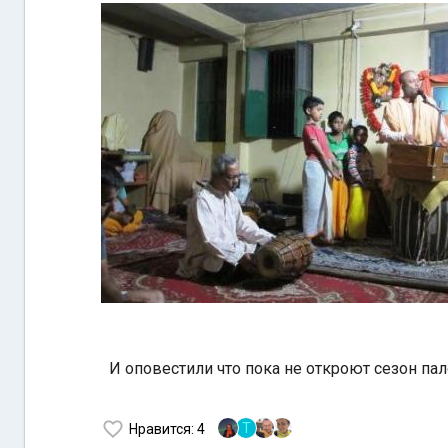
И оповестили что пока не откроют сезон па
Т
Нравится
: 4