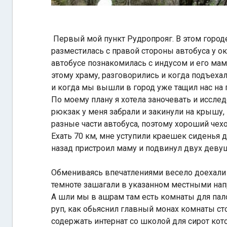
Первый мой пункт Рудропрояг. В этом горо
разместилась с правой стороны автобуса у 
автобусе познакомилась с индусом и его мамо
этому храму, разговорились и когда подъеха
и когда мы вышли в город уже тащил нас на п
По моему плану я хотела заночевать и исслед
рюкзак у меня забрали и закинули на крышу,
разные части автобуса, поэтому хороший че
Ехать 70 км, мне уступили краешек сиденья д
назад пристроил маму и подвинул двух девуш
Обмениваясь впечатлениями весело доехали 
темноте зашагали в указанном местными нап
А шли мы в ашрам там есть комнаты для пало
руп, как обьяснил главный монах комнаты с
содержать интернат со школой для сирот кот