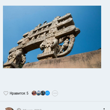
W
Нравится
: 5
•••