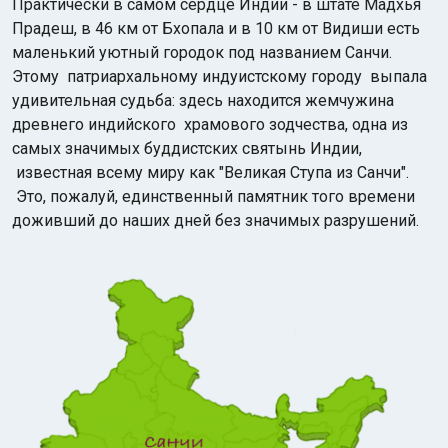
Практически в самом сердце Индии - в штате Мадхья
Прадеш, в 46 км от Бхопала и в 10 км от Видиши есть
маленький уютный городок под названием Санчи.
Этому патриархальному индуистскому городу выпала
удивительная судьба: здесь находится жемчужина
древнего индийского храмового зодчества, одна из
самых значимых буддистских святынь Индии,
Индийский океан
известная всему миру как "Великая Ступа из Санчи".
Это, пожалуй, единственный памятник того времени
доживший до наших дней без значимых разрушений.