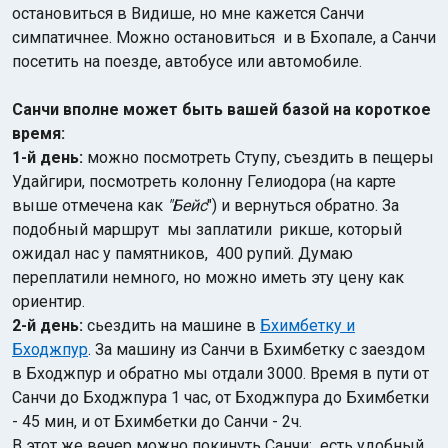
остановиться в Видише, но мне кажется Санчи
симпатичнее. Можно остановиться и в Бхопале, а Санчи
посетить на поезде, автобусе или автомобиле.
Санчи вполне может быть вашей базой на короткое
время:
1-й день:
можно посмотреть Ступу, съездить в пещеры
Удайгири, посмотреть колонну Гелиодора (на карте
выше отмечена как
"Бейс
") и вернуться обратно. За
подобный маршрут мы заплатили рикше, который
ожидал нас у памятников, 400 рупий. Думаю
переплатили немного, но можно иметь эту цену как
ориентир.
2-й день:
сьездить на машине в
Бхимбетку и
Бходжпур
. За машину из Санчи в Бхимбетку с заездом
в Бходжпур и обратно мы отдали 3000. Время в пути от
Санчи до Бходжпура 1 час, от Бходжпура до Бхимбетки
- 45 мин, и от Бхимбетки до Санчи - 2ч.
В этот же вечер можно покинуть Санчи: есть удобный