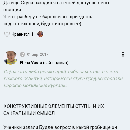
Да ещё Ступа находится в пешей доступности от
станции.
Я вот разберу ее барельефы, приедешь
подготовленной, будет интереснее)
Нравится
: 1
7
01 апр. 2017
Elena Vasta
(сайт-админ)
Сту́па - это либо реликварий, либо памятник в честь
важного события, исторически ступе предшествовали
царские могильные курганы.
КОНСТРУКТИВНЫЕ ЭЛЕМЕНТЫ СТУПЫ И ИХ
САКРАЛЬНЫЙ СМЫСЛ
Ученики задали Будде вопрос: в какой гробнице он