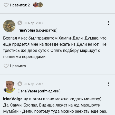
Нравится
: 2
5
31 мар. 2017
IrinaVolga
(модератор)
Бхопал у нас был транзитом Хампи-Дели. Думаю, что
еще придется мне на поезде ехать из Дели на юг. Не
трястись же двое суток. Опять подберу маршрут с
ночными переездами.
Нравится
6
31 мар. 2017
Elena Vasta
(сайт-админ)
IrinaVolga
ну в этом плане можно кидать монетку)
Да, Санчи, Бхопал, Видиша лежат на жд маршруте
Мумбаи - Дели, поэтому туда можно заехать ещё раз.