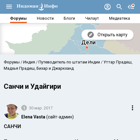
Форумы
Новости
Блоги
Чилаут
Медиатека
Открыть карту
Форумы
Индия
Путеводитель по штатам Индии
Уттар Прадеш,
Мадхья Прадеш, Бихар и Джаркханд
Санчи и Удайгири
1
30 мар. 2017
Elena Vasta
(сайт-админ)
САНЧИ
Аравийское море
Бенг