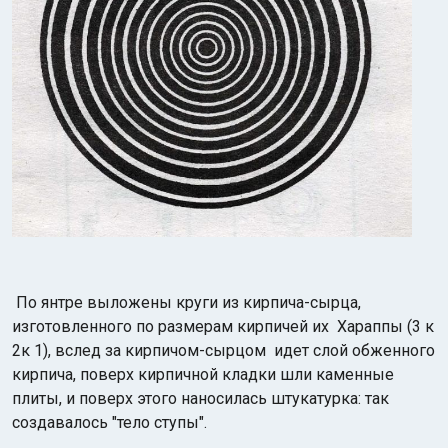
По янтре выложены круги из кирпича-сырца,
изготовленного по размерам кирпичей их Хараппы (3 к
2к 1), вслед за кирпичом-сырцом идет слой обженного
кирпича, поверх кирпичной кладки шли каменные
плиты, и поверх этого наносилась штукатурка: так
создавалось "тело ступы".