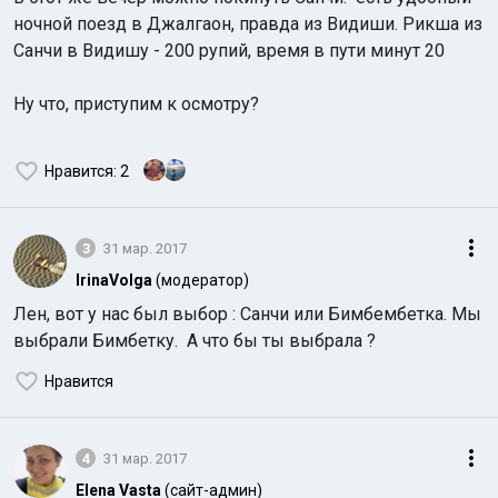
ночной поезд в Джалгаон, правда из Видиши. Рикша из
Санчи в Видишу - 200 рупий, время в пути минут 20
Ну что, приступим к осмотру?
Нравится
: 2
3
31 мар. 2017
IrinaVolga
(модератор)
Лен, вот у нас был выбор : Санчи или Бимбембетка. Мы
выбрали Бимбетку. А что бы ты выбрала ?
Нравится
4
31 мар. 2017
Elena Vasta
(сайт-админ)