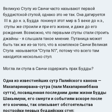
Великую Ступу из Санчи часто называют первой
буддистской ступой, однако это не так. Она датируется
III в. до н. э, Будда покинул этот мир в 5 веке до н.э.,
ступы же строили и при его жизни, и даже до его
рождения. Возможно, что первыми ступы стали строить
джайны - я слышала такое мнение. Путаница может
быть так же из-за того, что в комплексе Санчи Великая
Ступа называется "Ступа N1", потому что всего там
находится несколько ступ.
Могла ли ступа в Санчи содержать прах Будды?
Одна из известнейших сутр Палийского канона —
Махапаринирвана-сутра (пали Махапариниббана
сутта), посвященная последним дням жизни Будды
Шакьямуни, его смерти и событиям вскоре после
его кончины, так описывает обстоятельства
постройки первых буддийских ступ: