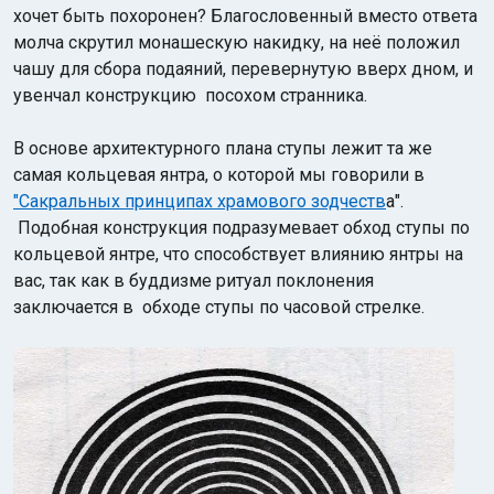
хочет быть похоронен? Благословенный вместо ответа
молча скрутил монашескую накидку, на неё положил
чашу для сбора подаяний, перевернутую вверх дном, и
увенчал конструкцию посохом странника.
В основе архитектурного плана ступы лежит та же
самая кольцевая янтра, о которой мы говорили в
"Сакральных принципах храмового зодчеств
а".
Подобная конструкция подразумевает обход ступы по
кольцевой янтре, что способствует влиянию янтры на
вас, так как в буддизме ритуал поклонения
заключается в обходе ступы по часовой стрелке.