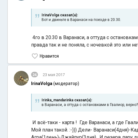
IrinaVolga сказал(а):
Вот и двиньте в Варанаси на поезде в 20.30.
4го в 20.30 в Варанаси, а оттуда с остановка
правда так и не поняла, с ночевкой это или не
Нравится
24
23 мая 2017
IrinaVolga
(модератор)
Irinka_mandarinka сказал(а):
в Варанаси, а оттуда с остановками в Гвалиор, верно?
И всё-таки - карта ! Где Варанаси, а где Гва
Мой план такой. :-))) Дели- Варанаси(4дня)
Агра(1день)-Джайпур(3дня) . И резерв пару 