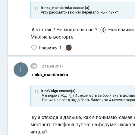
Irinka_mandarinka сказал(а):
Агру рассматриваю как перевалочный пункт.
А что так ? Не модно нынче ? :-))) Ехать мимо
Многие в восторге.
Нравится
: 1
28
23 мая 2017
I
Irinka_mandarinka
IrinaVolga сказал(а):
А я верю в ЖД. :-))) И , если есть выбор и ехать до
Только на поезд надо брать билеты за 4 месяца зара
ну а отсюда и дальше, как я понимаю. самая 
местного телефона. тут же на форуме. наскол
читала?