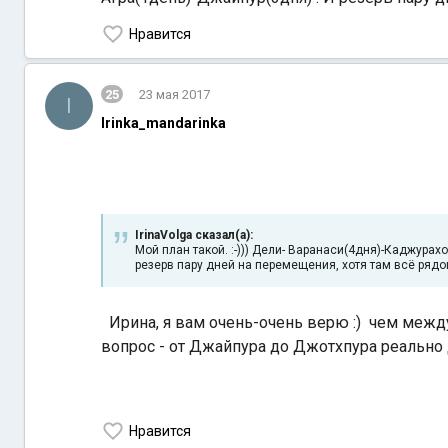
Нравится
25
23 мая 2017
I
Irinka_mandarinka
IrinaVolga сказал(а):
Мой план такой. :-))) Дели- Варанаси(4дня)-Каджура
резерв пару дней на перемещения, хотя там всё ряд
Ирина, я вам очень-очень верю :) чем межд
вопрос - от Джайпура до Джотхпура реально
Нравится