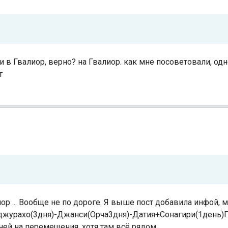
ми в Гвалиор, верно? на Гвалиор. как мне посоветовали, одно
т
лиор ... Вообще не по дороге. Я выше пост добавила инфой, 
-Каджурахо(3дня)-Джанси(Орча3дня)-Датия+Сонагири(1день)
дней на перемещения, хотя там всё рядом.