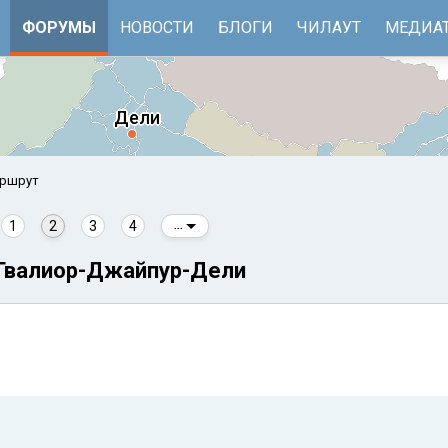
ФОРУМЫ
НОВОСТИ
БЛОГИ
ЧИЛАУТ
МЕДИА
аршрут
1
2
3
4
...
-Гвалиор-Джайпур-Дели
е
Бенгальский залив