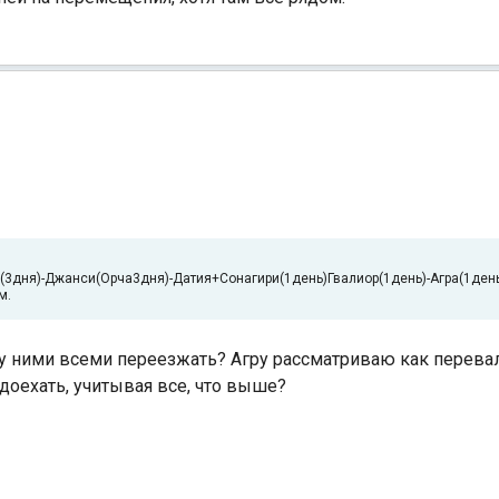
хо(3дня)-Джанси(Орча3дня)-Датия+Сонагири(1день)Гвалиор(1день)-Агра(1день
ом.
у ними всеми переезжать? Агру рассматриваю как перевал
 доехать, учитывая все, что выше?