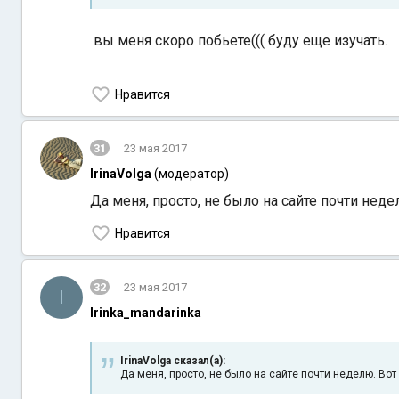
вы меня скоро побьете((( буду еще изучать.
Нравится
31
23 мая 2017
IrinaVolga
(модератор)
Да меня, просто, не было на сайте почти недел
Нравится
32
23 мая 2017
I
Irinka_mandarinka
IrinaVolga сказал(а):
Да меня, просто, не было на сайте почти неделю. Вот 