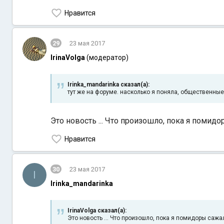
Нравится
29
23 мая 2017
IrinaVolga
(модератор)
Irinka_mandarinka сказал(а):
тут же на форуме. насколько я поняла, общественны
Это новость ... Что произошло, пока я помидо
Нравится
30
23 мая 2017
I
Irinka_mandarinka
IrinaVolga сказал(а):
Это новость ... Что произошло, пока я помидоры сажал