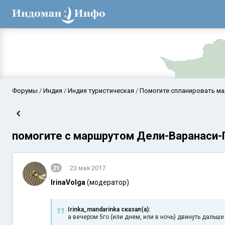
Форумы
Индия
Индия туристическая
Помогите спланировать м
помогите с маршрутом Дели-Варанаси
21
23 мая 2017
IrinaVolga
(модератор)
Аравийское мор
Irinka_mandarinka сказал(а):
а вечером 5го (или днем, или в ночь) двинуть дальше