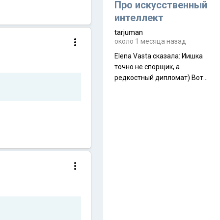
около 845 г. Палатка весит
Про искусственный
менее
интеллект
tarjuman
около 1 месяца назад
Elena Vasta сказалa: Иишка
точно не спорщик, а
редкостный дипломат) Вот,
точно, надо его в МИДы на
помощь в переговорах
слать))