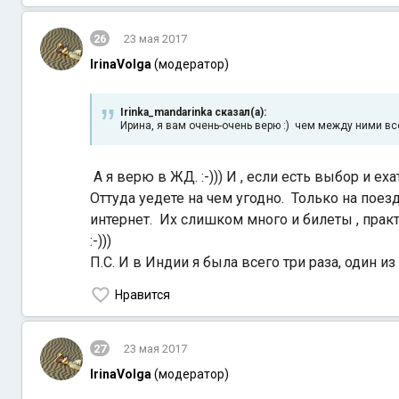
26
23 мая 2017
IrinaVolga
(модератор)
Irinka_mandarinka сказал(а):
Ирина, я вам очень-очень верю :) чем между ними в
А я верю в ЖД. :-))) И , если есть выбор и 
Оттуда уедете на чем угодно. Только на поезд
интернет. Их слишком много и билеты , практич
:-)))
П.С. И в Индии я была всего три раза, один из ни
Нравится
27
23 мая 2017
IrinaVolga
(модератор)