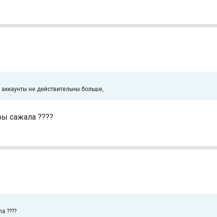
е аккаунты не действительны больше,
ры сажала ????
а ????