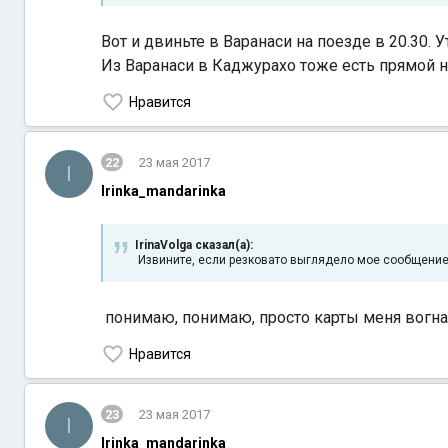
Вот и двиньте в Варанаси на поезде в 20.30.
Из Варанаси в Каджурахо тоже есть прямой но
Нравится
22
23 мая 2017
I
Irinka_mandarinka
IrinaVolga сказал(а):
Извините, если резковато выглядело мое сообщение, п
понимаю, понимаю, просто карты меня вогна
Нравится
23
23 мая 2017
I
Irinka_mandarinka