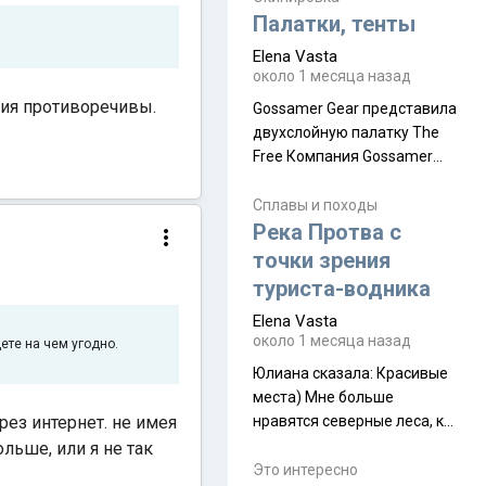
надеюсь увидеть.
Палатки, тенты
Elena Vasta
около 1 месяца назад
ения противоречивы.
Gossamer Gear представила
двухслойную палатку The
Free Компания Gossamer
Gear представила
туристическую палатку The
Сплавы и походы
Free, которая стала первой
Река Протва с
полностью самонесущей
точки зрения
ультралегкой моделью в
туриста-водника
ассортименте
Elena Vasta
производителя. Новинка
около 1 месяца назад
дете на чем угодно.
получила двухслойную
конструкцию с отдельным
Юлиана сказалa: Красивые
внешним тентом и сетчатой
места) Мне больше
внутренней палаткой, а ее
рез интернет. не имея
нравятся северные леса, как
масса в базовой
в Новгородчине)) Где флора
льше, или я не так
комплектации составляет
южной тайги
Это интересно