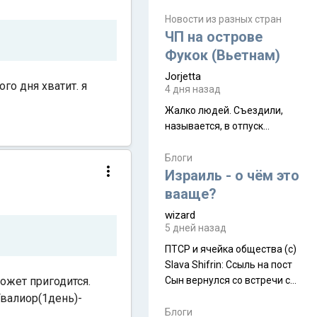
июля. Премьера будет на
Дивали 8 ноября.
Новости из разных стран
ЧП на острове
Фукок (Вьетнам)
Jorjetta
го дня хватит. я
4 дня назад
Жалко людей. Съездили,
называется, в отпуск...
Блоги
Израиль - о чём это
вааще?
wizard
5 дней назад
ПТСР и ячейка общества (с)
Slava Shifrin: Ссыль на пост
может пригодится.
Сын вернулся со встречи с
армейскими друзьями (год
Гвалиор(1день)-
уже, как демобилизовались,
Блоги