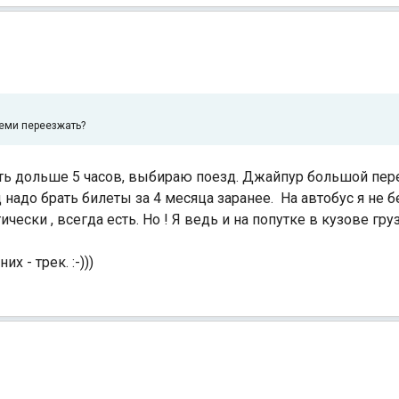
семи переезжать?
ехать дольше 5 часов, выбираю поезд. Джайпур большой пе
 надо брать билеты за 4 месяца заранее. На автобус я не 
ески , всегда есть. Но ! Я ведь и на попутке в кузове груз
х - трек. :-)))