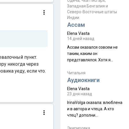
Прочитайте! У моих двух
Одича, Чхаттисгарх,
Пока
Западная Бенгалия и
знакомых вот так увели
Северо-Восточные штаты
аккаунты
Индии
Ассам
Elena Vasta
14 дней назад
Ассам оказался совсем не
таким, каким он
ревалочный пункт.
представлялся. Хотя я
беру никогда через
увидела его буквально
овика уеду, если что.
краешек, но все же схватила
Читальня
ауру штата, как-то он меня
Аудиокниги
принял и я его. Пышная
Elena Vasta
природа, мягкие
23 дня назад
доброжелательные люди,
IrinaVolga сказалa: влюблена
такая как бы переходная
и в автора и чтеца. А кто
ступень между привычной
чтец? дополни
нам Индией и остальными
рекомендацию
СВ штатами, которые я тоже
Экипировка