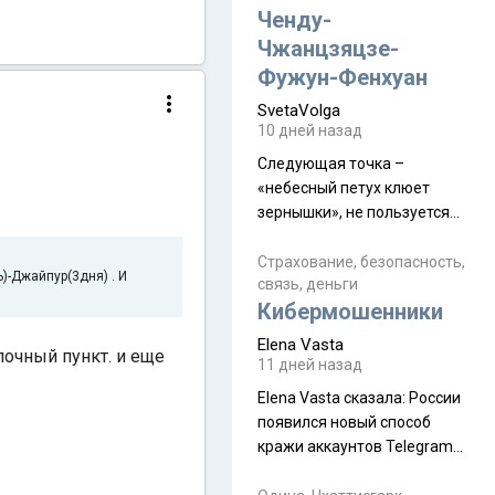
а продолжают встречаться
Ченду-
почти каждую неделю) и с
Чжанцзяцзе-
порога сообщил: "Эйтан
Фужун-Фенхуан
разводится!" Эйтан -
SvetaVolga
мальчик из религиозной
10 дней назад
семьи, из тех, кого называют
"вязаные кипы". С 2022-го
Следующая точка –
«небесный петух клюет
зернышки», не пользуется
спросом и вполне
заслужено, и чтобы попасть
Страхование, безопасность,
)-Джайпур(3дня) . И
связь, деньги
на начало тропы показали
Кибермошенники
водителю карту, иначе
автобус не остановится.
Elena Vasta
очный пункт. и еще
Пошли туда, потому что я
11 дней назад
начиталась восторженных
Elena Vasta сказалa: России
отзывов. По мне – сплошная
появился новый способ
физуха, долгий спуск, потом
кражи аккаунтов Telegram
подъем по этому же пути.
без пароля и SMS
Вполне можно пропустить.