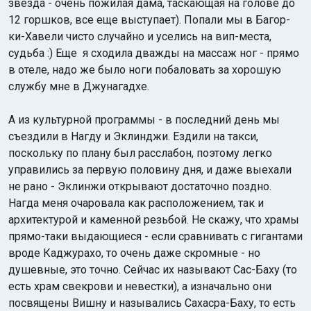
звезда - очень пожилая дама, таскающая на голове до
12 горшков, все еще выступает). Попали мы в Багор-
ки-Хавели чисто случайно и уселись на вип-места,
судьба :) Еще я сходила дважды на массаж ног - прямо
в отеле, надо же было ноги побаловать за хорошую
службу мне в Джунагадхе.
А из культурной программы - в последний день мы
съездили в Нагду и Эклинджи. Ездили на такси,
поскольку по плану был расслабон, поэтому легко
управились за первую половину дня, и даже выехали
не рано - Эклинжи открывают достаточно поздно.
Нагда меня очаровала как расположением, так и
архитектурой и каменной резьбой. Не скажу, что храмы
прямо-таки выдающиеся - если сравнивать с гигантами
вроде Каджурахо, то очень даже скромные - но
душевные, это точно. Сейчас их называют Сас-Баху (то
есть храм свекрови и невестки), а изначально они
посвящены Вишну и назывались Сахасра-Баху, то есть