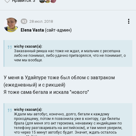
Нравится
: 3
93
28 июл. 2018
Elena Vasta
(сайт-админ)
wichy сказал(а):
Заказанный рикша нас тоже не ждал, и мальчик с ресепшна
либо не понимал, либо удачно притворялся, что не понимает, о
чем мы вообще.
У меня в Удайпуре тоже был облом с завтраком
(ежедневный) и с рикшей)
Я тоже сама бегала и искала "нового"
wichy сказал(а):
Ждали мы автобус, конечно, долго, бегали к каждому
проходящему, потом я позвонила уже в контору, где билеты
брала (для меня это акт героизма, ненавижу с индийцами по
телефону разговаривать на английском), и там меня уверили,
что через 15 минут автобус будет. Значит, ждать осталось