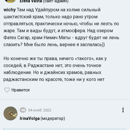
Elena Vasta
(сайт-админ)
wichy
Там над Удайпуром на холме сильный
шактистский храм, только надо рано утром
отправляться, практически ночью, чтобы не лезть по
жаре. Там и виды будут, и атмосфера. Над озером
Фатех Сагар, храм Нимач Маты - вдруг будет не лень
слазить? Мне было лень, вернее я заспалась))
Но конечно же ты права, ничего «такого», как у
соседей, в Раджастане нет, это очень точное
наблюдение. Но и джайнсих храмов, равных
раджастанским по красоте, тоже ни у кого нет
Нравится
98
04 нояб. 2022
IrinaVolga
(модератор)