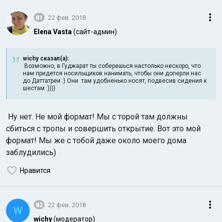
81
22 фев. 2018
Elena Vasta
(сайт-админ)
wichy сказал(а):
Возможно, в Гуджарат ты соберешься настолько нескоро, что
нам придется носильщиков нанимать, чтобы они доперли нас
до Даттатреи :) Они там удобненько носят, подвесив сидения к
Индийский океан
шестам :))))
Ну нет. Не мой формат! Мы с торой там должны
сбиться с тропы и совершить открытие. Вот это мой
формат! Мы же с тобой даже около моего дома
заблудились)
Нравится
82
22 фев. 2018
W
wichy
(модератор)