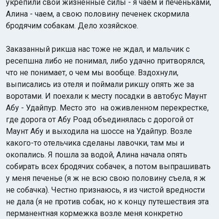
укрепили свои жизненные силы - я чаем и печеньками,
Алина - чаем, а свою половину печенек скормила
бродячим собакам. Дело хозяйское.
Заказанный рикша нас тоже не ждал, и мальчик с
ресепшна либо не понимал, либо удачно притворялся,
что не понимает, о чем мы вообще. Вздохнули,
выписались из отеля и поймали рикшу опять же за
воротами. И поехали к месту посадки в автобус Маунт
Абу - Удайпур. Место это на оживленном перекрестке,
где дорога от Абу Роад объединялась с дорогой от
Маунт Абу и выходила на шоссе на Удайпур. Возле
какого-то отельчика сделаны лавочки, там мы и
окопались. Я пошла за водой, Алина начала опять
собирать всех бродячих собачек, а потом выпрашивать
у меня печенье (я ж не всю свою половину съела, я ж
не собачка). Честно признаюсь, я из чистой вредности
не дала (я не против собак, но к концу путешествия эта
перманентная кормежка возле меня конкретно