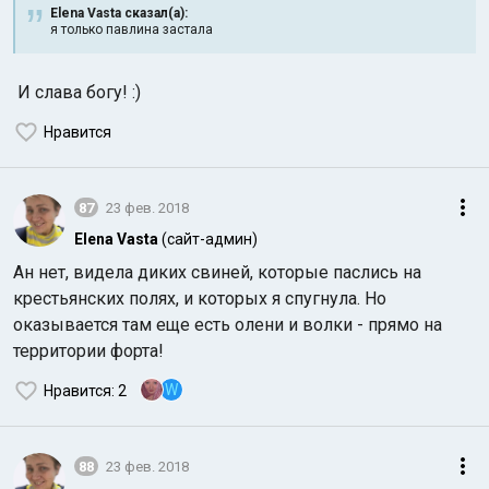
Elena Vasta сказал(а):
я только павлина застала
И слава богу! :)
Нравится
87
23 фев. 2018
Elena Vasta
(сайт-админ)
Ан нет, видела диких свиней, которые паслись на
крестьянских полях, и которых я спугнула. Но
оказывается там еще есть олени и волки - прямо на
территории форта!
W
Нравится
: 2
88
23 фев. 2018