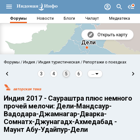
Форумы
Новости
Блоги
Чилаут
Медиатека
Открыть карту
Форумы
Индия
Индия туристическая
Репортажи о поездках
3
4
5
6
...
авторская тема
Индия 2017 - Саураштра плюс немного
прочей мелочи: Дели-Мандсаур-
Вадодара-Джамнагар-Дварка-
Сомнатх-Джунагадх-Ахмедабад -
Аравийское море
Бенг
Маунт Абу-Удайпур-Дели