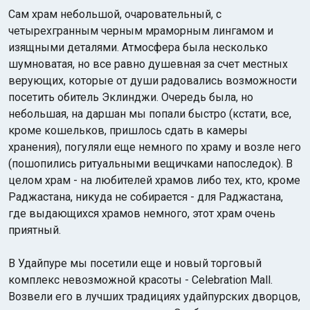
Сам храм небольшой, очаровательный, с
четырехгранным черным мраморным лингамом и
изящными деталями. Атмосфера была несколько
шумноватая, но все равно душевная за счет местных
верующих, которые от души радовались возможности
посетить обитель Эклинджи. Очередь была, но
небольшая, на даршан мы попали быстро (кстати, все,
кроме кошельков, пришлось сдать в камеры
хранения), погуляли еще немного по храму и возле него
(пошопились ритуальными вещичками напоследок). В
целом храм - на любителей храмов либо тех, кто, кроме
Раджастана, никуда не собирается - для Раджастана,
где выдающихся храмов немного, этот храм очень
приятный.
В Удайпуре мы посетили еще и новый торговый
комплекс невозможной красоты - Celebration Mall.
Возвели его в лучших традициях удайпурских дворцов,