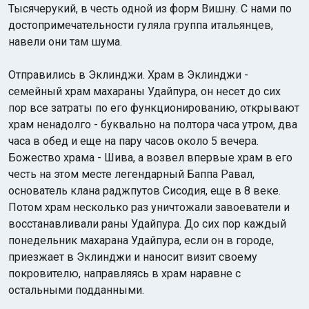
Тысячерукий, в честь одной из форм Вишну. С нами по
достопримечательности гуляла группа итальянцев,
навели они там шума.
Отправились в Эклинджи. Храм в Эклинджи -
семейный храм махараны Удайпура, он несет до сих
пор все затраты по его функционированию, открывают
храм ненадолго - буквально на полтора часа утром, два
часа в обед и еще на пару часов около 5 вечера.
Божество храма - Шива, а возвел впервые храм в его
честь на этом месте легендарный Баппа Равал,
основатель клана раджпутов Сисодия, еще в 8 веке.
Потом храм несколько раз уничтожали завоеватели и
восстанавливали раны Удайпура. До сих пор каждый
понедельник махарана Удайпура, если он в городе,
приезжает в Эклинджи и наносит визит своему
покровителю, направляясь в храм наравне с
остальными подданными.