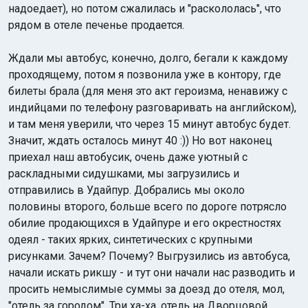
надоедает), но потом сжалилась и "раскололась", что
рядом в отеле печенье продается.
Ждали мы автобус, конечно, долго, бегали к каждому
проходящему, потом я позвонила уже в контору, где
билеты брала (для меня это акт героизма, ненавижу с
индийцами по телефону разговаривать на английском),
и там меня уверили, что через 15 минут автобус будет.
Значит, ждать осталось минут 40 :)) Но вот наконец
приехал наш автобусик, очень даже уютный с
раскладными сидушками, мы загрузились и
отправились в Удайпур. Добрались мы около
половины второго, больше всего по дороге потрясло
обилие продающихся в Удайпуре и его окрестностях
одеял - таких ярких, синтетических с крупными
рисунками. Зачем? Почему? Выгрузились из автобуса,
начали искать рикшу - и тут они начали нас разводить и
просить немыслимые суммы за доезд до отеля, мол,
"отель за городом". Три ха-ха, отель на Дворцовой