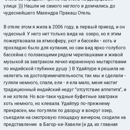
улице :))) Нашли не самого наглого и домчались до
чудеснейшего Махендра Пракаш Отель.
В отеле этом я жила в 2006 году, в первый приезд, и он
чудесный. У него нет только вида на озеро, но я этим
пожертвовала за атмосферу, уют и бассейн - хоть и
прохладно было для купания, но сам вид ярко-голубого
бассейна с ползающими рядом черепашками и живой
музыкой за завтраком лечил израненную мытарствами
по индийской глубинке душу :) В Удайпуре я решила не
налегать на достопримечательности, так мы и сделали -
гуляли немного, спали, ели - я ела мало, меня настиг
традиционный индийский недуг "отсутствие аппетита", и
я не хотела. Но все-таки чудные буфетные завтраки
хоть немного, но клевала. Удайпур по-прежнему
прекрасен, мы погуляли по дворцу и вокруг озер,
съездили на смотровую площадку вечером, сходили на
представление в Багор-ки-Хавели (и да, их главная