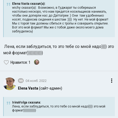
Elena Vasta сказал(а):
wichy сказал(а): Возможно, в Гуджарат ты соберешься
настолько нескоро, что нам придется носильщиков нанимать,
чтобы они доперли нас до Даттатреи :) Они там удобненько
носят, подвесив сидения к шестам :)))) Ну нет. Не мой формат!
Мы с торой там должны сбиться с тропы и совершить открытие.
Вот это мой формат! Мы же с тобой даже около моего дома
заблудились)
Лена, если заблудиться, то это тебе со мной надо)))) это
мой формат))))))))))))
Нравится
: 1
99
04 нояб. 2022
Elena Vasta
(сайт-админ)
IrinaVolga сказалa:
Лена, если заблудиться, то это тебе со мной надо)))) это мой
формат))))))))))))