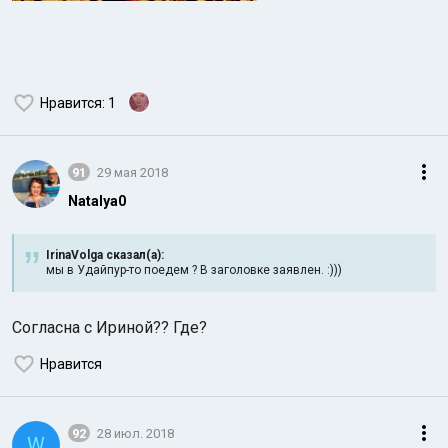
Нравится
: 1
91
29 мая 2018
Natalya0
IrinaVolga сказал(а):
мы в Удайпур-то поедем ? В заголовке заявлен. :)))
Согласна с Ириной?? Где?
Нравится
92
28 июл. 2018
W