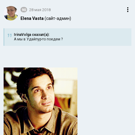
90
28 мая 2018
Elena Vasta
(сайт-админ)
IrinaVolga сказал(а):
А мы в Удайпур-то поедем ?