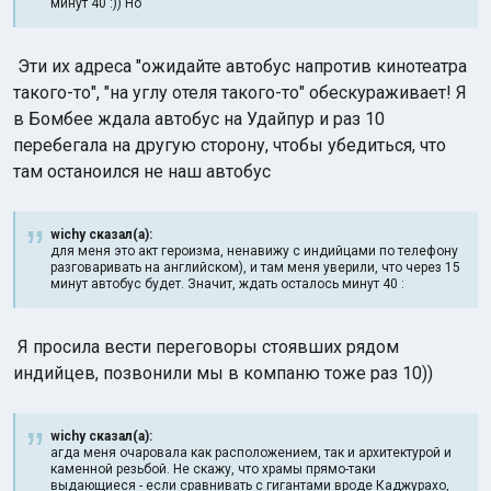
минут 40 :)) Но
Эти их адреса "ожидайте автобус напротив кинотеатра
такого-то", "на углу отеля такого-то" обескураживает! Я
в Бомбее ждала автобус на Удайпур и раз 10
перебегала на другую сторону, чтобы убедиться, что
там останоился не наш автобус
wichy сказал(а):
для меня это акт героизма, ненавижу с индийцами по телефону
разговаривать на английском), и там меня уверили, что через 15
минут автобус будет. Значит, ждать осталось минут 40 :
Я просила вести переговоры стоявших рядом
индийцев, позвонили мы в компаню тоже раз 10))
wichy сказал(а):
агда меня очаровала как расположением, так и архитектурой и
каменной резьбой. Не скажу, что храмы прямо-таки
выдающиеся - если сравнивать с гигантами вроде Каджурахо,