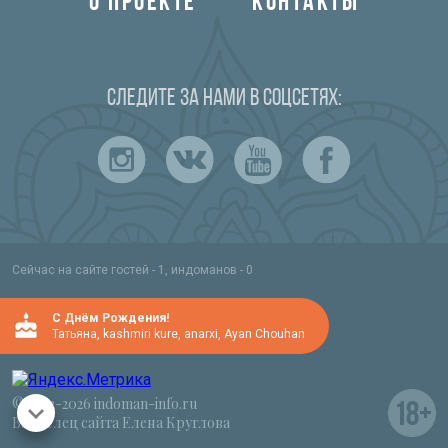
О ПРОЕКТЕ
КОНТАКТЫ
Следите за нами в соцсетях:
Сейчас на сайте гостей - 1, индоманов - 0
C Днём Рождения!
Татьяна
,
kashmiri kure
,
anarxi
,
Ayan Chouhan
© 2012-2026 indoman-info.ru
Владелец сайта Елена Круглова