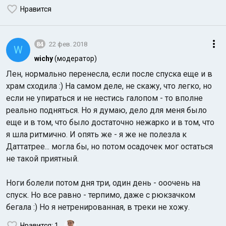
Нравится
84
22 фев. 2018
W
wichy
(модератор)
Лен, нормально перенесла, если после спуска еще и в
храм сходила :) На самом деле, не скажу, что легко, но
если не упираться и не нестись галопом - то вполне
реально подняться. Но я думаю, дело для меня было
еще и в том, что было достаточно нежарко и в том, что
я шла ритмично. И опять же - я же не полезла к
Даттатрее... могла бы, но потом осадочек мог остаться
не такой приятный.
Ноги болели потом дня три, один день - ооочень на
спуск. Но все равно - терпимо, даже с рюкзачком
бегала :) Но я нетренированная, в треки не хожу.
Нравится
: 1