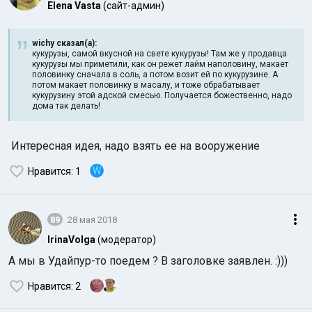
Elena Vasta
(сайт-админ)
wichy сказал(а):
кукурузы, самой вкусной на свете кукурузы! Там же у продавца
кукурузы мы приметили, как он режет лайм наполовину, макает
половинку сначала в соль, а потом возит ей по кукурузине. А
потом макает половинку в масалу, и тоже обрабатывает
кукурузину этой адской смесью. Получается божественно, надо
дома так делать!
Интересная идея, надо взять ее на вооружение
W
Нравится
: 1
89
28 мая 2018
IrinaVolga
(модератор)
А мы в Удайпур-то поедем ? В заголовке заявлен. :)))
Нравится
: 2