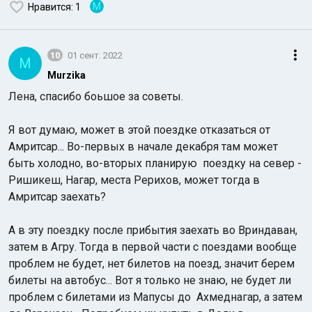
M
Нравится
: 1
10
01 сент. 2022
M
Murzika
Лена, спасибо боьшое за советы.
Я вот думаю, может в этой поездке отказаться от
Амритсар... Во-первых в начале декабря там может
быть холодно, во-вторых планирую поездку на север -
Ришикеш, Нагар, места Рерихов, может тогда в
Амритсар заехать?
А в эту поездку после прибытия заехать во Вриндаван,
затем в Агру. Тогда в первой части с поездами вообще
проблем не будет, нет билетов на поезд, значит берем
билеты на автобус... Вот я только не знаю, не будет ли
проблем с билетами из Мапусы до Ахмеднагар, а затем