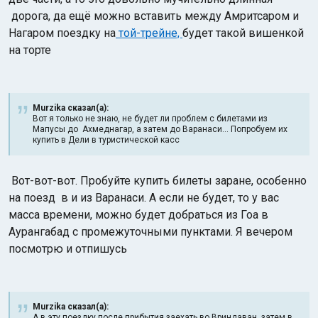
дорога, да ещё можно вставить между Амритсаром и
Нагаром поездку на
той-трейне,
будет такой вишенкой
на торте
Murzika сказал(а):
Вот я только не знаю, не будет ли проблем с билетами из
Мапусы до Ахмеднагар, а затем до Варанаси... Попробуем их
купить в Дели в туристической касс
Вот-вот-вот. Пробуйте купить билеты заране, особенно
на поезд в и из Варанаси. А если не будет, то у вас
масса времени, можно будет добраться из Гоа в
Аурангабад с промежуточными пунктами. Я вечером
посмотрю и отпишусь
Murzika сказал(а):
А в эту поездку после прибытия заехать во Вриндаван, затем в