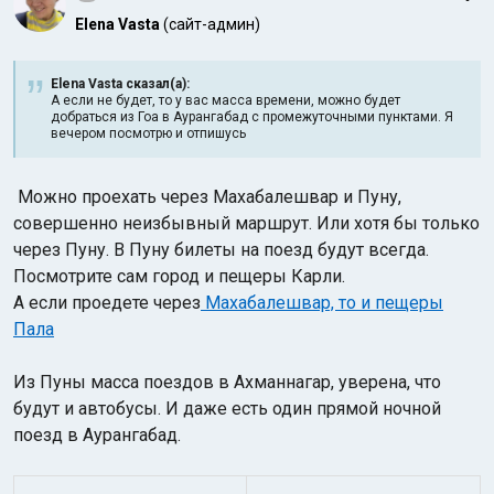
Elena Vasta
(сайт-админ)
Elena Vasta сказал(а):
А если не будет, то у вас масса времени, можно будет
добраться из Гоа в Аурангабад с промежуточными пунктами. Я
вечером посмотрю и отпишусь
Можно проехать через Махабалешвар и Пуну,
совершенно
неизбывный маршрут. Или хотя бы только
через Пуну. В Пуну билеты на поезд будут всегда.
Посмотрите сам город и пещеры Карли.
А если проедете через
Махабалешвар, то и пещеры
Пала
Из Пуны масса поездов в Ахманнагар, уверена, что
будут и автобусы. И даже есть один прямой ночной
поезд в Аурангабад.