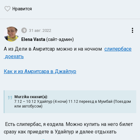
Нравится
9
31 авг. 2022
Elena Vasta
(сайт-админ)
А из Дели в Амритсар можно и на ночном
слипербасе
доехать
Как и из Амритсара в Джайпур
Murzika сказал(а):
7.12 – 10.12 Удайпур (4 ночи) 11.12 переезд в Мумбай (Поездом
или автобусом)
Есть слипербас, я ездила. Можно купить на него билет
сразу как приедете в Удайпур и далее отдыхать