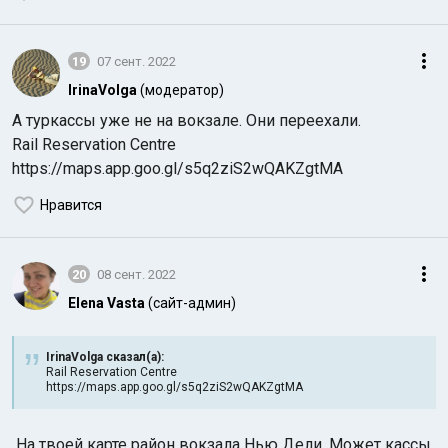
19
07 сент. 2022
IrinaVolga
(модератор)
А туркассы уже не на вокзале. Они переехали.
Rail Reservation Centre
https://maps.app.goo.gl/s5q2ziS2wQAKZgtMA
Нравится
20
08 сент. 2022
Elena Vasta
(сайт-админ)
IrinaVolga сказал(а):
Rail Reservation Centre
https://maps.app.goo.gl/s5q2ziS2wQAKZgtMA
На твоей карте район вокзала Нью Дели. Может кассы