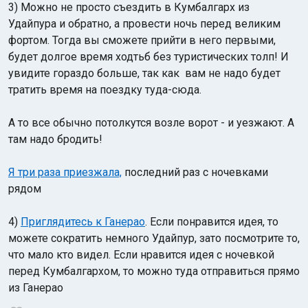
3) Можно не просто съездить в Кумбалгарх из
Удайпура и обратно, а провести ночь перед великим
фортом. Тогда вы сможете прийти в него первыми,
будет долгое время ходтьб без туристических толп! И
увидите гораздо больше, так как вам не надо будет
тратить время на поездку туда-сюда.
А то все обычно потолкутся возле ворот - и уезжают. А
там надо бродить!
Я три раза приезжала,
последний раз с ночевками
рядом
4)
Приглядитесь к Ганерао
. Если понравится идея, то
можете сократить немного Удайпур, зато посмотрите то,
что мало кто видел. Если нравится идея с ночевкой
перед Кумбалгархом, то можно туда отправиться прямо
из Ганерао