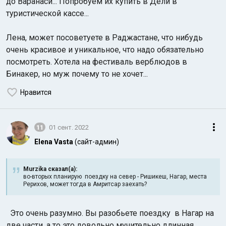
до Варанаси... Попробуем их купить в Дели в
туристической кассе...
Лена, может посоветуете в Раджастане, что нибудь
очень красивое и уникальное, что надо обязательно
посмотреть. Хотела на фестиваль верблюдов в
Бинакер, но муж почему то не хочет...
Нравится
11
01 сент. 2022
Elena Vasta
(сайт-админ)
Murzika сказал(а):
во-вторых планирую поездку на север - Ришикеш, Нагар, места
Рерихов, может тогда в Амритсар заехать?
Это очень разумно. Вы разобьете поездку в Нагар на
две части, а то это довольно мучительно длинная