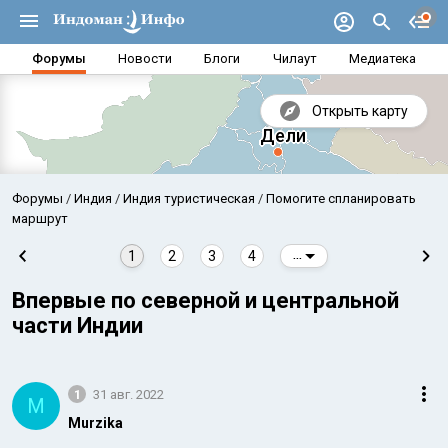
Форумы
Новости
Блоги
Чилаут
Медиатека
Открыть карту
Форумы
Индия
Индия туристическая
Помогите спланировать
маршрут
1
2
3
4
...
Впервые по северной и центральной
части Индии
1
31 авг. 2022
M
Аравийское море
Бенг
Murzika