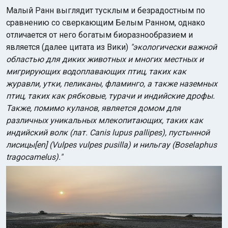
Малый Ранн выглядит тусклым и безрадостным по
сравнению со сверкающим Белым Ранном, однако
отличается от него богатым биоразнообразием и
является (далее цитата из Вики)
"экологически важной
областью для диких животных и многих местных и
мигрирующих водоплавающих птиц, таких как
журавли, утки, пеликаны, фламинго, а также наземных
птиц, таких как рябковые, турачи и индийские дрофы.
Также, помимо куланов, является домом для
различных уникальных млекопитающих, таких как
индийский волк (лат. Canis lupus pallipes), пустынной
лисицы[en] (Vulpes vulpes pusilla) и нильгау (Boselaphus
tragocamelus)."