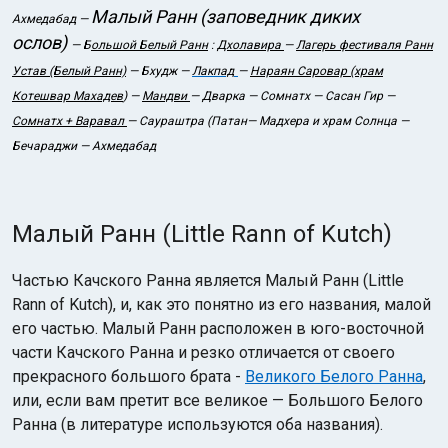
Малый Ранн (заповедник диких
Ахмедабад —
ослов)
—
Б
ольшой Белый Ранн
:
Дхолавира
—
Лагерь фестиваля Ранн
Устав (Белый Ранн)
— Бхудж —
Лакпад
—
Нараян Саровар (храм
Котешвар Махадев
) —
Мандви
— Дварка — Сомнатх — Сасан Гир —
Сомнатх + Варавал
— Саураштра (Патан— Мадхера и храм Солнца —
Бечараджи — Ахмедабад
Индийский океан
Малый Ранн (Little Rann of Kutch)
Частью Качского Ранна является Малый Ранн (Little
Rann of Kutch), и, как это понятно из его названия, малой
его частью. Малый Ранн расположен в юго-восточной
части Качского Ранна и резко отличается от своего
прекрасного большого брата -
Великого Белого Ранна
,
или, если вам претит все великое — Большого Белого
Ранна (в литературе используются оба названия).