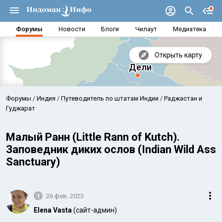
Форумы
Новости
Блоги
Чилаут
Медиатека
Открыть карту
Форумы
Индия
Путеводитель по штатам Индии
Раджастан и
Гуджарат
Малый Ранн (Little Rann of Kutch).
Заповедник диких ослов (Indian Wild Ass
Sanctuary)
1
26 фев. 2023
Аравийское море
Бенг
Elena Vasta
(сайт-админ)