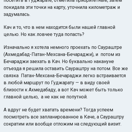
посетить в Гуджарате, отметила приоритетные, затем
покидала эти точки на карту, уточнила километраж и
задумалась.
Кач и то, что в нем находится были нашей главной
целью. Но как ловчее туда попасть?
Изначально я хотела немного проехать по Саураштре
(Ахмедабад-Патан-Мехсана-Бечараджи), и потом из
Бечараджи заехать в Кач. Но буквально накануне
отъезда я решила оставить Саураштру на потом. Все же
связка Патан-Мехсана-Бечараджи легко встраивается
в любой маршрут по Гуджарату — в виду своей
близости к Ахмедабаду, а вот Кач может быть только
главной целью, а не как не попутной.
А вдруг не будет хватать времени? Тогда успеем
посмотреть все запланированное в Каче, а Саураштру
сократим или вообще отложим на следующий визит.