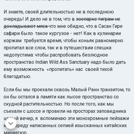
И знаете, своей длительностью не в последнюю
очередь! И дело не в том, что в
зоопарке тиграм не
докладывают мяса
что мне обидно, что в Сасан Гире
сафари было такое кургузое - нет! Как в кулинарии
коржам требуется время, чтобы коньяк равномерно
пропитал все слои, так и в путешествии спешка
недопустима: чтобы распробовать безлюдное
пространство Indian Wild Ass Sanctuary надо было дать
ему возможность «пропитать» нас своей тихой
благодатью.
Если бы мы проехали сквозь Малый Ранн транзитом, то
он бы остался в памяти как лысое пространство со
скудной растительностью. Но после того, как мы
съехали с шоссе и провели на просторах заповедника
целый вечер, я вспоминаю эти монохромные пейзажи
как череду написанных сепией изысканных китайских
миниатюр.