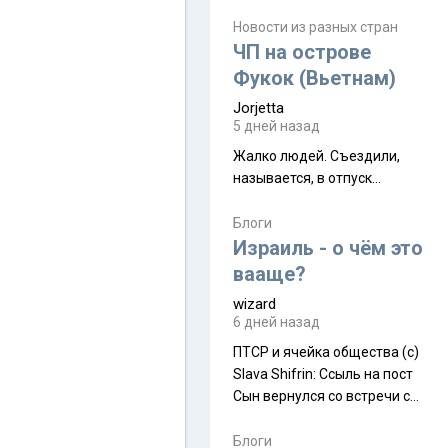
июля. Премьера будет на
Дивали 8 ноября.
Новости из разных стран
ЧП на острове
Фукок (Вьетнам)
Jorjetta
5 дней назад
Жалко людей. Съездили,
называется, в отпуск...
Блоги
Израиль - о чём это
вааще?
wizard
6 дней назад
ПТСР и ячейка общества (с)
Slava Shifrin: Ссыль на пост
Сын вернулся со встречи с
армейскими друзьями (год
уже, как демобилизовались,
Блоги