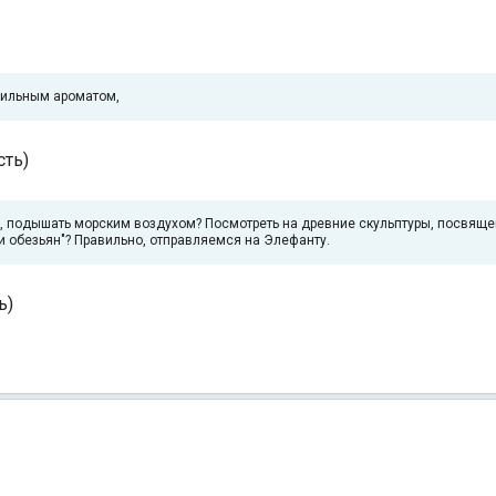
сильным ароматом,
сть)
 подышать морским воздухом? Посмотреть на древние скульптуры, посвяще
и обезьян"? Правильно, отправляемся на Элефанту.
ь)