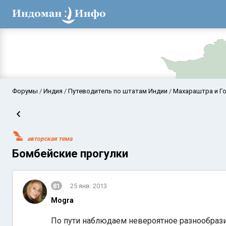
Форумы
Индия
Путеводитель по штатам Индии
Махараштра и Г
авторская тема
Бомбейские прогулки
81
25 янв. 2013
Аравийское мор
Mogra
По пути наблюдаем невероятное разнообрази