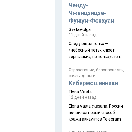
а продолжают встречаться
Ченду-
почти каждую неделю) и с
Чжанцзяцзе-
порога сообщил: "Эйтан
Фужун-Фенхуан
разводится!" Эйтан -
SvetaVolga
мальчик из религиозной
11 дней назад
семьи, из тех, кого называют
"вязаные кипы". С 2022-го
Следующая точка –
«небесный петух клюет
зернышки», не пользуется
спросом и вполне
заслужено, и чтобы попасть
Страхование, безопасность,
связь, деньги
на начало тропы показали
Кибермошенники
водителю карту, иначе
автобус не остановится.
Elena Vasta
Пошли туда, потому что я
12 дней назад
начиталась восторженных
Elena Vasta сказалa: России
отзывов. По мне – сплошная
появился новый способ
физуха, долгий спуск, потом
кражи аккаунтов Telegram
подъем по этому же пути.
без пароля и SMS
Вполне можно пропустить.