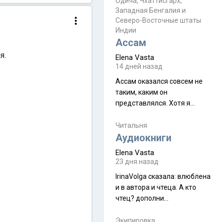
Прочитайте! У моих двух
Одича, Чхаттисгарх,
Пока
Западная Бенгалия и
знакомых вот так увели
Северо-Восточные штаты
аккаунты
Индии
Ассам
ия.
Elena Vasta
14 дней назад
Ассам оказался совсем не
таким, каким он
представлялся. Хотя я
увидела его буквально
краешек, но все же схватила
Читальня
ауру штата, как-то он меня
Аудиокниги
принял и я его. Пышная
Elena Vasta
природа, мягкие
23 дня назад
доброжелательные люди,
IrinaVolga сказалa: влюблена
такая как бы переходная
и в автора и чтеца. А кто
ступень между привычной
чтец? дополни
нам Индией и остальными
рекомендацию
СВ штатами, которые я тоже
Экипировка