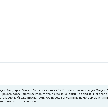
жи Али Дарга. Мечеть была построена в 1431 г. богатым торговцем Хаджи А
рского добра . Легенда гласит, что до Мекки он так и не доплыл, и его тело 
оит эта мечеть. Множество паломников посещают святыню по четвергам и пятн
пна только во время отливов.