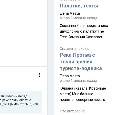
надеюсь увидеть.
Палатки, тенты
Elena Vasta
около 1 месяца назад
Gossamer Gear представила
двухслойную палатку The
Free Компания Gossamer
Gear представила
туристическую палатку The
Сплавы и походы
Free, которая стала первой
Река Протва с
полностью самонесущей
точки зрения
ультралегкой моделью в
туриста-водника
ассортименте
Elena Vasta
производителя. Новинка
около 1 месяца назад
получила двухслойную
конструкцию с отдельным
Юлиана сказалa: Красивые
внешним тентом и сетчатой
места) Мне больше
ли, который перед
внутренней палаткой, а ее
нравятся северные леса, как
в раке везли обратно.
ицам. Примечательно, что
масса в базовой
в Новгородчине)) Где флора
комплектации составляет
южной тайги
Это интересно