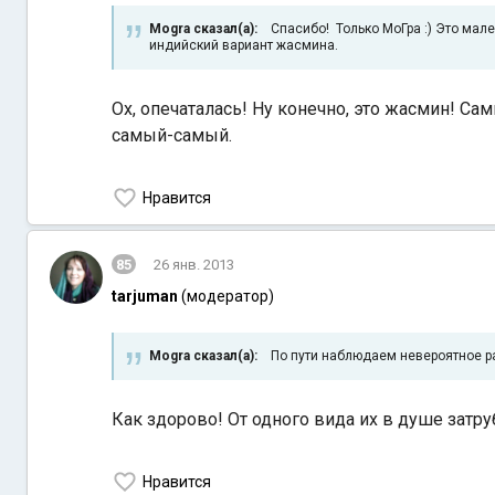
Mogra сказал(а):
Спасибо! Только МоГра :) Это мале
индийский вариант жасмина.
Ох, опечаталась! Ну конечно, это жасмин! С
самый-самый.
Нравится
85
26 янв. 2013
tarjuman
(модератор)
Mogra сказал(а):
По пути наблюдаем невероятное ра
Как здорово! От одного вида их в душе затр
Нравится