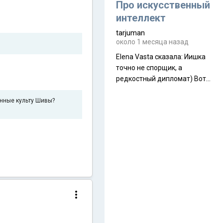
около 845 г. Палатка весит
Про искусственный
менее
интеллект
tarjuman
около 1 месяца назад
Elena Vasta сказалa: Иишка
точно не спорщик, а
редкостный дипломат) Вот,
точно, надо его в МИДы на
помощь в переговорах
нные культу Шивы?
слать))