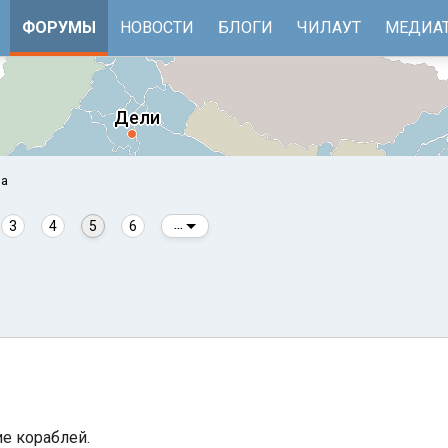
ФОРУМЫ
НОВОСТИ
БЛОГИ
ЧИЛАУТ
МЕДИА
оа
3
4
5
6
...
е
Бенгальский залив
е кораблей.