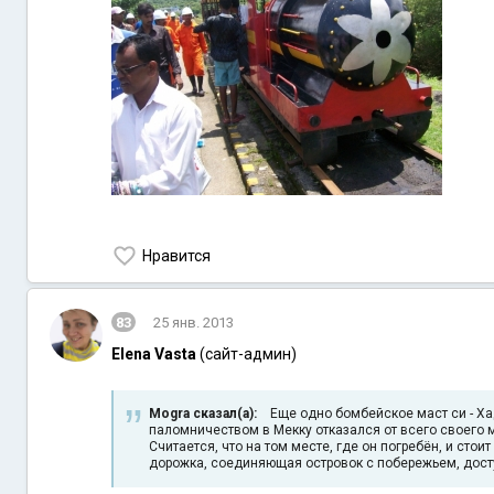
Нравится
83
25 янв. 2013
Elena Vasta
(сайт-админ)
Mogra сказал(а):
Еще одно бомбейское маст си - Хад
паломничеством в Мекку отказался от всего своего ми
Считается, что на том месте, где он погребён, и ст
дорожка, соединяющая островок с побережьем, досту