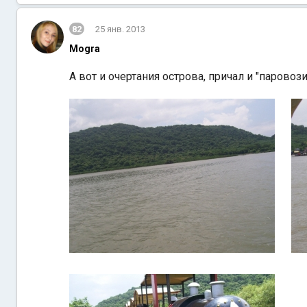
82
25 янв. 2013
Mogra
А вот и очертания острова, причал и "парово