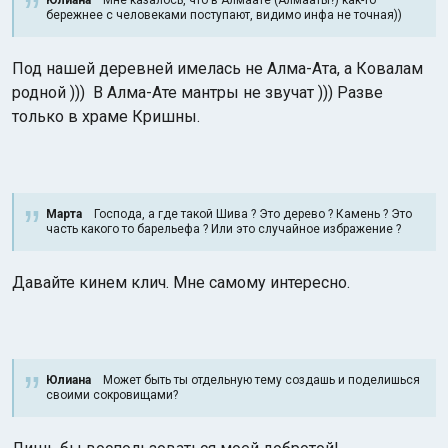
Юлиана
Мне казалось, что в Алмаате (Алмааты?) как-то
бережнее с человеками поступают, видимо инфа не точная))
Под нашей деревней имелась не Алма-Ата, а Ковалам
родной ))) В Алма-Ате мантры не звучат ))) Разве
только в храме Кришны.
Индийский океан
Марта
Господа, а где такой Шива ? Это дерево ? Камень ? Это
часть какого то барельефа ? Или это случайное избражение ?
Давайте кинем клич. Мне самому интересно.
Юлиана
Может быть ты отдельную тему создашь и поделишься
своими сокровищами?