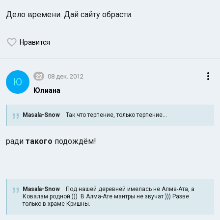
Дело времени. Дай сайту обрасти.
Нравится
22
08 дек. 2012
Ю
Юлиана
Masala-Snow
Так что терпение, только терпение...
ради
такого
подождём!
Masala-Snow
Под нашей деревней имелась не Алма-Ата, а
Ковалам родной ))) В Алма-Ате мантры не звучат ))) Разве
только в храме Кришны.