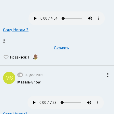
Сону Нигам 2
2
Скачать
Нравится
: 1
30
09 дек. 2012
MS
Masala-Snow