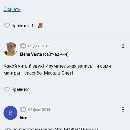
Скачать
Нравится
: 1
39
09 дек. 2012
Elena Vasta
(сайт-админ)
Какой читый звук! Изумительная запись - и сами
мантры - спасибо, Масала-Снег!
Нравится
40
09 фев. 2013
B
bird
Это не просто красиво. Это БОЖЕСТВЕННО.