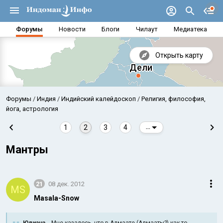
Форумы
Новости
Блоги
Чилаут
Медиатека
Открыть карту
Форумы
Индия
Индийский калейдоскоп
Религия, философия,
йога, астрология
1
2
3
4
...
Мантры
21
08 дек. 2012
MS
Masala-Snow
Аравийское море
Бенг