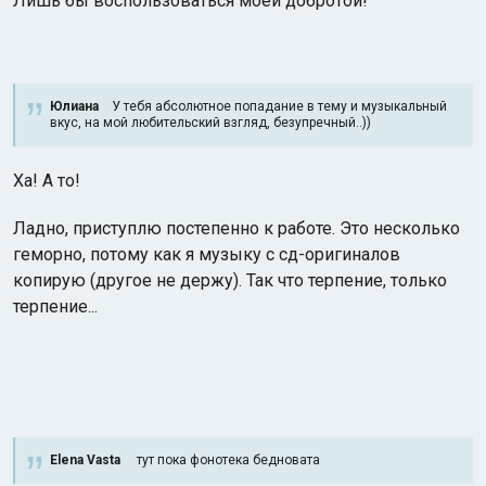
Лишь бы воспользоваться моей добротой!
Юлиана
У тебя абсолютное попадание в тему и музыкальный
вкус, на мой любительский взгляд, безупречный..))
Ха! А то!
Ладно, приступлю постепенно к работе. Это несколько
геморно, потому как я музыку с сд-оригиналов
копирую (другое не держу). Так что терпение, только
терпение...
Elena Vasta
тут пока фонотека бедновата