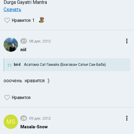
Durga Gayatri Mantra
Скачать
Нравится
: 1
27
08 дек. 2012
niil
bird
Асатома Сат Гамайа (Бхагаван Сатья Саи Баба)
ооочень нравится :)
Нравится
28
09 дек. 2012
MS
Masala-Snow