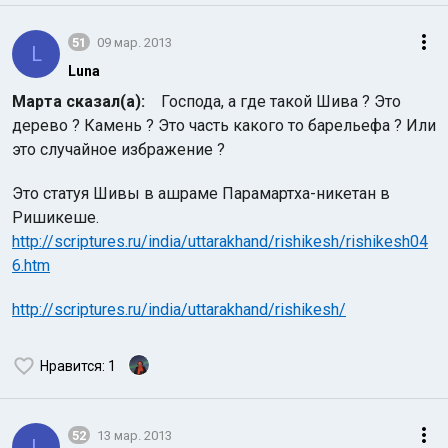
51
09 мар. 2013
L
Luna
Марта сказал(а):
Господа, а где такой Шива ? Это
дерево ? Камень ? Это часть какого то барельефа ? Или
это случайное избражение ?
Это статуя Шивы в ашраме Парамартха-никетан в
Ришикеше.
http://scriptures.ru/india/uttarakhand/rishikesh/rishikesh04
6.htm
http://scriptures.ru/india/uttarakhand/rishikesh/
Нравится
: 1
52
13 мар. 2013
L