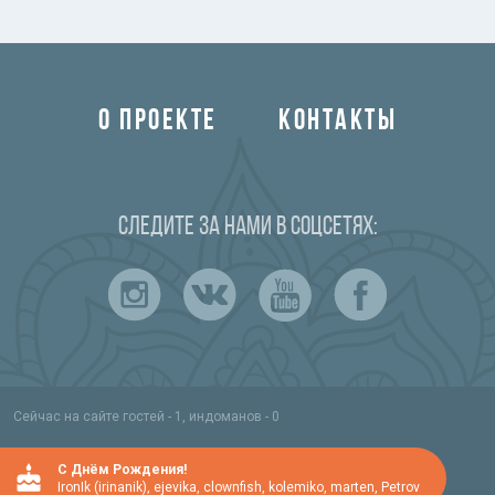
О ПРОЕКТЕ
КОНТАКТЫ
Следите за нами в соцсетях:
Сейчас на сайте гостей - 1, индоманов - 0
C Днём Рождения!
IronIk (irinanik)
,
ejevika
,
clownfish
,
kolemiko
,
marten
,
Petrov