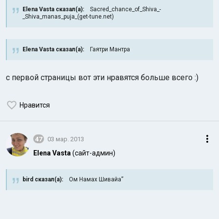
Elena Vasta сказал(а):
Sacred_chance_of_Shiva_-
_Shiva_manas_puja_(get-tune.net)
Elena Vasta сказал(а):
Гаятри Мантра
с первой страницы вот эти нравятся больше всего :)
Нравится
47
03 мар. 2013
Elena Vasta
(сайт-админ)
bird сказал(а):
Ом Намах Шивайа”