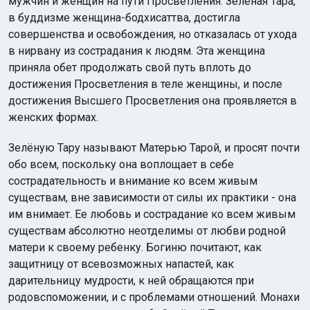
мужчин и женщин на пути Просветления. Зелёная Тара,
в буддизме женщина-бодхисаттва, достигла
совершенства и освобождения, но отказалась от ухода
в нирвану из сострадания к людям. Эта женщина
приняла обет продолжать свой путь вплоть до
достижения Просветления в теле женщины, и после
достижения Высшего Просветления она проявляется в
женских формах.
Зелёную Тару называют Матерью Тарой, и просят почти
обо всем, поскольку она воплощает в себе
сострадательность и внимание ко всем живым
существам, вне зависимости от силы их практики - она
им внимает. Ее любовь и сострадание ко всем живым
существам абсолютно неотделимы от любви родной
матери к своему ребенку. Богиню почитают, как
защитницу от всевозможных напастей, как
дарительницу мудрости, к ней обращаются при
родовспоможении, и с проблемами отношений. Монахи