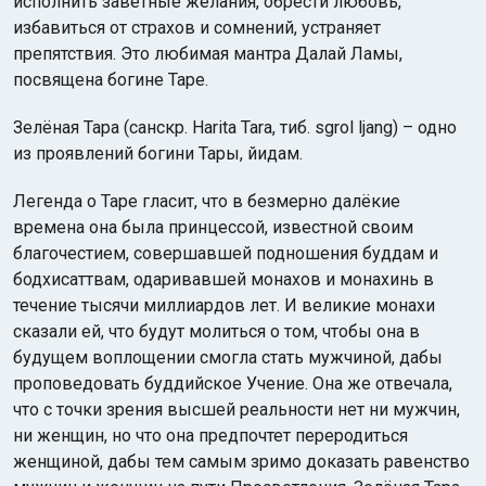
исполнить заветные желания, обрести любовь,
избавиться от страхов и сомнений, устраняет
препятствия. Это любимая мантра Далай Ламы,
посвящена богине Таре.
Зелёная Тара (санскр. Harita Tara, тиб. sgrol ljang) – одно
из проявлений богини Тары, йидам.
Легенда о Таре гласит, что в безмерно далёкие
времена она была принцессой, известной своим
благочестием, совершавшей подношения буддам и
бодхисаттвам, одаривавшей монахов и монахинь в
течение тысячи миллиардов лет. И великие монахи
сказали ей, что будут молиться о том, чтобы она в
будущем воплощении смогла стать мужчиной, дабы
проповедовать буддийское Учение. Она же отвечала,
что с точки зрения высшей реальности нет ни мужчин,
ни женщин, но что она предпочтет переродиться
женщиной, дабы тем самым зримо доказать равенство