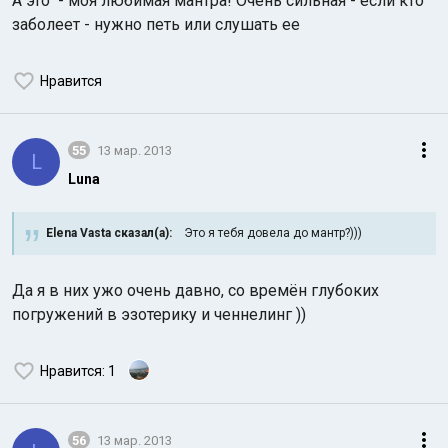
А это - моя любимая мантра! Очень сильная - если кто
заболеет - нужно петь или слушать ее
Нравится
55
13 мар. 2013
L
Luna
Elena Vasta сказал(а):
Это я тебя довела до мантр?)))
Да я в них ужо очень давно, со времён глубоких
погружений в эзотерику и ченнелинг ))
Нравится
: 1
56
13 мар. 2013