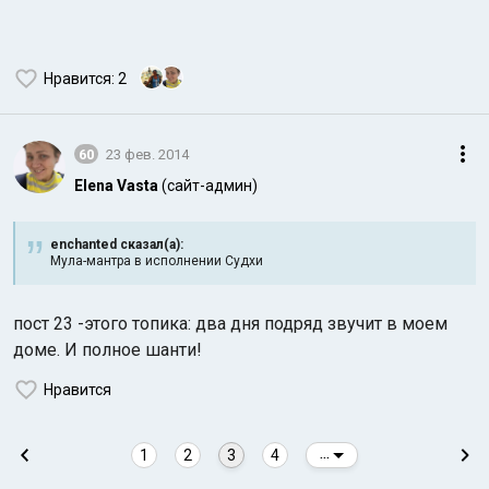
Нравится
: 2
60
23 фев. 2014
Elena Vasta
(сайт-админ)
enchanted сказал(а):
Мула-мантра в исполнении Судхи
пост 23 -этого топика: два дня подряд звучит в моем
доме. И полное шанти!
Нравится
1
2
3
4
...