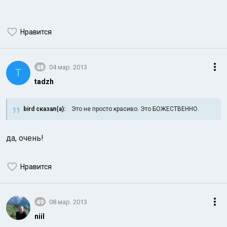
Нравится
48
04 мар. 2013
T
tadzh
bird сказал(а):
Это не просто красиво. Это БОЖЕСТВЕННО.
да, очень!
Нравится
49
08 мар. 2013
niil