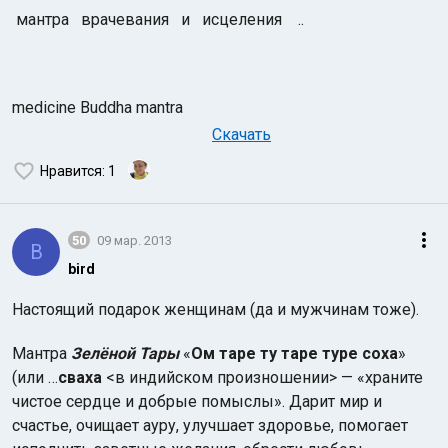
мантра врачевания и исцеления ..
medicine Buddha mantra
Скачать
Нравится
: 1
50
09 мар. 2013
B
bird
Настоящий подарок женщинам (да и мужчинам тоже).
Мантра
Зелёной Тары
«
Ом таре ту таре туре соха
»
(или …
сваха
<в индийском произношении> — «храните
чистое сердце и добрые помыслы». Дарит мир и
счастье, очищает ауру, улучшает здоровье, помогает