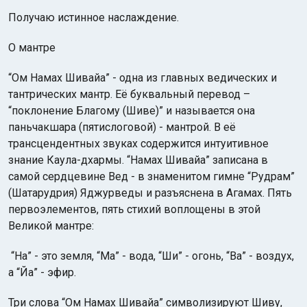
Получаю истинное наслаждение.
О мантре
“Ом Намах Шивайа” - одна из главных ведических и
тантрических мантр. Её буквальный перевод –
“поклонение Благому (Шиве)” и называется она
паньчакшара (пятислоговой) - мантрой. В её
трансцендентных звуках содержится интуитивное
знание Каула-дхармы. “Намах Шивайа” записана в
самой сердцевине Вед - в знаменитом гимне “Рудрам”
(Шатарудрия) Яджурведы и разъяснена в Агамах. Пять
первоэлементов, пять стихий воплощены в этой
Великой мантре:
“На” - это земля, “Ма” - вода, “Ши” - огонь, “Ва” - воздух,
а “Йа” - эфир.
Три слова “Ом Намах Шивайа” символизируют Шиву,