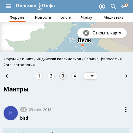
Форумы
Новости
Блоги
Чилаут
Медиатека
Открыть карту
Форумы
Индия
Индийский калейдоскоп
Религия, философия,
йога, астрология
1
2
3
4
...
Мантры
41
09 фев. 2013
B
bird
Аравийское море
Бенг