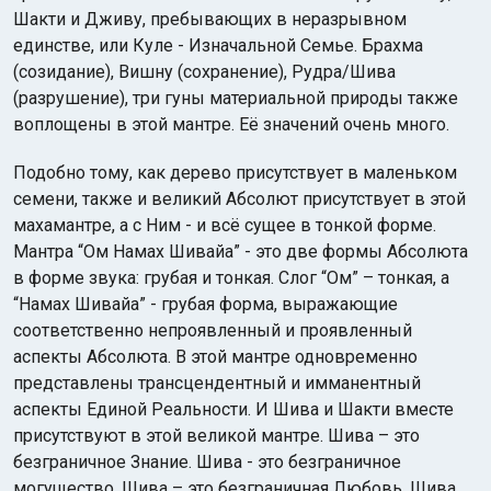
Шакти и Дживу, пребывающих в неразрывном
единстве, или Куле - Изначальной Семье. Брахма
(созидание), Вишну (сохранение), Рудра/Шива
(разрушение), три гуны материальной природы также
воплощены в этой мантре. Её значений очень много.
Подобно тому, как дерево присутствует в маленьком
семени, также и великий Абсолют присутствует в этой
махамантре, а с Ним - и всё сущее в тонкой форме.
Мантра “Ом Намах Шивайа” - это две формы Абсолюта
в форме звука: грубая и тонкая. Слог “Ом” – тонкая, а
“Намах Шивайа” - грубая форма, выражающие
соответственно непроявленный и проявленный
аспекты Абсолюта. В этой мантре одновременно
представлены трансцендентный и имманентный
аспекты Единой Реальности. И Шива и Шакти вместе
присутствуют в этой великой мантре. Шива – это
безграничное Знание. Шива - это безграничное
могущество. Шива – это безграничная Любовь. Шива