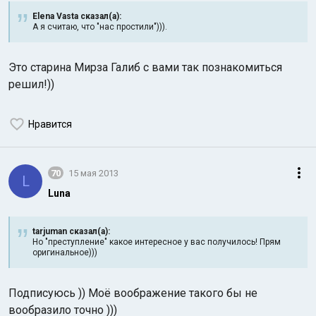
Elena Vasta сказал(а):
А я считаю, что "нас простили"))).
Это старина Мирза Галиб с вами так познакомиться
решил!))
Нравится
70
15 мая 2013
L
Luna
tarjuman сказал(а):
Но "преступление" какое интересное у вас получилось! Прям
оригинальное)))
Подписуюсь )) Моё воображение такого бы не
вообразило точно )))