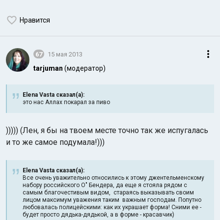
Нравится
67
15 мая 2013
tarjuman
(модератор)
Elena Vasta сказал(а):
это нас Аллах покарал за пиво
))))) (Лен, я бы на твоем месте точно так же испугалась
и то же самое подумала!)))
Elena Vasta сказал(а):
Все очень уважительно относились к этому джентельменскому
набору российского O" Бендера, да еще я стояла рядом с
самым благочестивым видом, стараясь выказывать своим
лицом максимум уважения таким важным господам. Попутно
любовалась полицейскими: как их украшает форма! Сними ее -
будет просто дядька-дядькой, а в форме - красавчик)