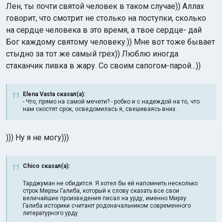
Лен, ты почти святой человек в таком случае)) Аллах
говорит, что смотрит не столько на поступки, сколько
на сердце человека в это время, а твое сердце- дай
Бог каждому святому человеку.)) Мне вот тоже бывает
стыдно за тот же самый грех)) Люблю иногда
стаканчик пивка в жару. Со своим сапогом-парой...))
Elena Vasta сказал(а):
- Что, прямо на самой мечети? - робко и с надеждой на то, что
нам скостят срок, осведомилась я, свешиваясь вниз.
))) Ну я не могу)))
Chico сказал(а):
Тарджуман не обидится. Я хотел бы ей напомнить несколько
строк Мирзы Галиба, который к слову сказать все свои
величайшие произведения писал на урду, именно Мирзу
Галиба историки считают родоначальником современного
литературного урду