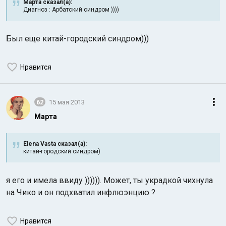
Марта сказал(а):
Диагноз : Арбатский синдром ))))
Был еще китай-городский синдром)))
Нравится
Индийский океан
62
15 мая 2013
Марта
Elena Vasta сказал(а):
китай-городский синдром)
я его и имела ввиду )))))). Может, ты украдкой чихнула
на Чико и он подхватил инфлюэнцию ?
Нравится