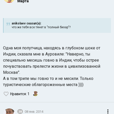
Марта
anikolaev сказал(а):
что же тебя все тянет в "полный бихар"?
Одна моя попутчица, находясь в глубоком шоке от
Индии, сказала мне в Ауровиле: "Наверно, ты
специально месишь говно в Индии, чтобы острее
почувствовать прелести жизни в цивилизованной
Москве".
А в том трипе мы говно то и не месили. Только
туристические облагороженные места ))))
Нравится
: 1
38
08 янв. 2014