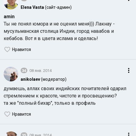
Elena Vasta
(сайт-админ)
amin
Ты не понял юмора и не оценил меня))) Лакнау -
мусульманская столица Индии, город навабов и
кебабов. Вот я в цвета ислама и оделась!
Нравится
34
08 янв. 2014
anikolaev
(модератор)
думаешь, аллах своих индийских почитателей одарил
стремлением к красоте, чистоте и просвещению?
та же "полный бихар", только в профиль
Нравится
35
08 янв. 2014