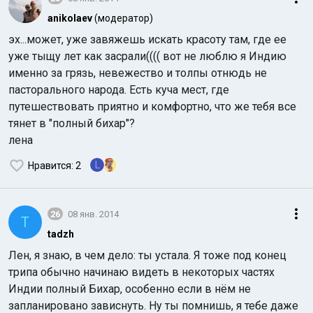
anikolaev
(модератор)
эх...может, уже завяжешь искать красоту там, где ее
уже тыщу лет как засрали(((( вот не люблю я Индию
именно за грязь, невежество и толпы отнюдь не
пасторального народа. Есть куча мест, где
путешествовать приятно и комфортно, что же тебя все
тянет в "полный бихар"?
лена
L
Нравится
: 2
26
08 янв. 2014
T
tadzh
Лен, я знаю, в чем дело: ты устала. Я тоже под конец
трипа обычно начинаю видеть в некоторых частях
Индии полный Бихар, особенно если в нём не
запланировано зависнуть. Ну ты помнишь, я тебе даже