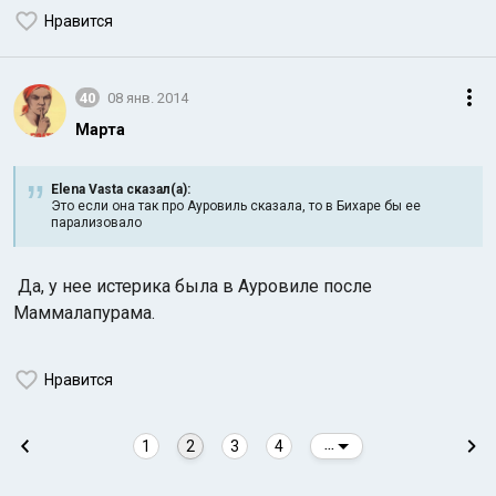
Нравится
40
08 янв. 2014
Марта
Elena Vasta сказал(а):
Это если она так про Ауровиль сказала, то в Бихаре бы ее
парализовало
Да, у нее истерика была в Ауровиле после
Маммалапурама.
Нравится
1
2
3
4
...