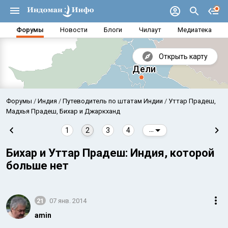
Форумы
Новости
Блоги
Чилаут
Медиатека
Открыть карту
Форумы
Индия
Путеводитель по штатам Индии
Уттар Прадеш,
Мадхья Прадеш, Бихар и Джаркханд
1
2
3
4
...
Бихар и Уттар Прадеш: Индия, которой
больше нет
21
07 янв. 2014
Аравийское море
Бенг
amin