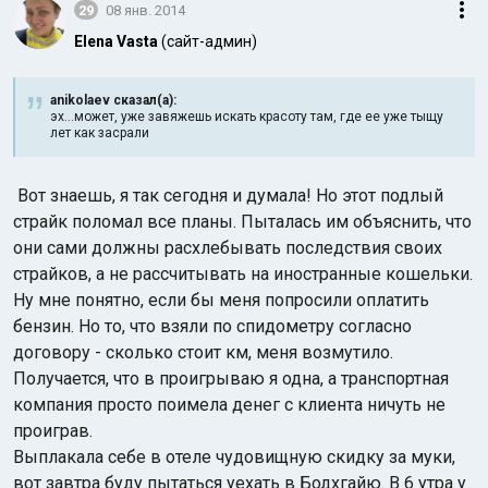
29
08 янв. 2014
Elena Vasta
(сайт-админ)
anikolaev сказал(а):
эх...может, уже завяжешь искать красоту там, где ее уже тыщу
лет как засрали
Вот знаешь, я так сегодня и думала! Но этот подлый
страйк поломал все планы. Пыталась им объяснить, что
они сами должны расхлебывать последствия своих
страйков, а не рассчитывать на иностранные кошельки.
Ну мне понятно, если бы меня попросили оплатить
бензин. Но то, что взяли по спидометру согласно
договору - сколько стоит км, меня возмутило.
Получается, что в проигрываю я одна, а транспортная
компания просто поимела денег с клиента ничуть не
проиграв.
Выплакала себе в отеле чудовищную скидку за муки,
вот завтра буду пытаться уехать в Бодхгайю. В 6 утра у