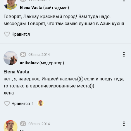
Elena Vasta
(сайт-админ)
Говорят, Лакнау красивый город! Вам туда надо,
мясоедам. Говорят, что там самая лучшая в Азии кухня
Нравится
36
08 янв. 2014
anikolaev
(модератор)
Elena Vasta
нет , я, наверное, Индией наелась(((( если и поеду туда,
то только в европиезированные места)))
лена
Нравится
: 1
37
08 янв. 2014