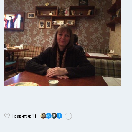
W
T
Нравится
: 11
•••