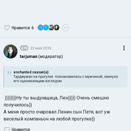
W
Т
Нравится
: 6
•••
479
23 мая 2016
tarjuman
(модератор)
enchanted сказал(а):
Тарджуман на прогулке познакомилась с мужчиной, окинула
его оценивающим взглядом
))))))))Ну ты выдумщица, Лен))))) Очень смешно
получилось))
А меня просто очаровал Ленин сын Петя, вот уж
веселый компаньон на любой прогулке))
Нравится