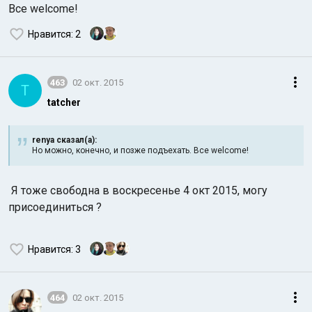
Все welcome!
Нравится
: 2
463
02 окт. 2015
T
tatcher
renya сказал(а):
Но можно, конечно, и позже подъехать. Все welcome!
Я тоже свободна в воскресенье 4 окт 2015, могу
присоединиться ?
Нравится
: 3
464
02 окт. 2015