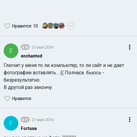
Нравится
: 10
•••
470
21 мая 2016
E
enchanted
Глючит у меня то ли компьютер, то ли сайт и не дает
фотографии вставлять.....(( Полчаса бьюсь -
безрезультатно.
В другой раз закончу.
Нравится
471
21 мая 2016
F
Fortuna