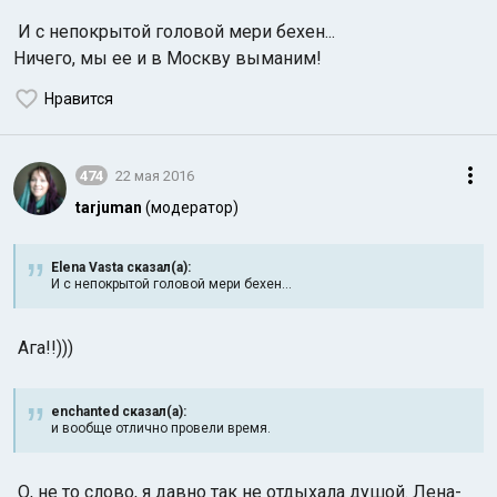
И с непокрытой головой мери бехен...
Ничего, мы ее и в Москву выманим!
Нравится
474
22 мая 2016
tarjuman
(модератор)
Elena Vasta сказал(а):
И с непокрытой головой мери бехен...
Ага!!)))
enchanted сказал(а):
и вообще отлично провели время.
О, не то слово, я давно так не отдыхала душой. Лена-