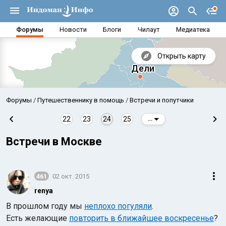
Форумы
Новости
Блоги
Чилаут
Медиатека
Открыть карту
Форумы
Путешественнику в помощь
Встречи и попутчики
22
23
24
25
...
Встречи в Москве
461
02 окт. 2015
renya
В прошлом году мы
неплохо погуляли
.
Аравийское море
Бенг
Есть желающие
повторить в ближайшее воскресенье
?