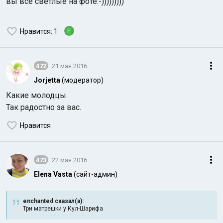
вы все светлые на фоте:-)))))))))
E
Нравится
: 1
472
21 мая 2016
Jorjetta
(модератор)
Какие молодцы.
Так радостно за вас.
Нравится
473
22 мая 2016
Elena Vasta
(сайт-админ)
enchanted сказал(а):
Три матрешки у Кул-Шарифа