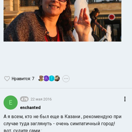
A
Т
Нравится
: 7
•••
478
22 мая 2016
E
enchanted
А я всем, кто не был еще в Казани , рекомендую при
случае туда заглянуть - очень симпатичный город!
вот, судите сами :