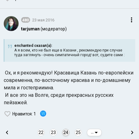
480
23 мая 2016
tarjuman
(модератор)
enchanted сказал(а):
А я всем, кто не был еще в Казани , рекомендую при случае
туда заглянуть - очень симпатичный город! вот, судите сами :
Ох, и я рекомендую! Красавица Казань по-европейски
современна, по-восточному красива и по-домашнему
мила и гостеприимна.
И все это на Волге, среди прекрасных русских
пейзажей.
W
Нравится
: 1
22
23
24
25
...