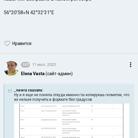
56°20’58«N 42°32’31″Е
Нравится
107
11 июл. 2023
Elena Vasta
(сайт-админ)
_newra сказалa:
Ну и я еще не поняла откуда именно ты копируешь геометки, что
их нельзя получить в формате без градусов