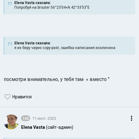
Elena Vasta сказалa:
Попробуй на brouter 56°23’04«N 42°33’53″Е
Elena Vasta сказалa:
я их беру через copy-past, ошибка написания исключена
Индийский океан
посмотри внимательно, у тебя там « вместо "
Нравится
102
11 июл. 2023
Elena Vasta
(сайт-админ)