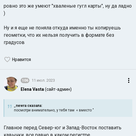
ровно это же умеют "хваленые гугл карты", ну да ладно
)
Ну и я еще не поняла откуда именно ты копируешь
геометки, что их нельзя получить в формате без
градусов
Нравится
106
11 июл. 2023
Elena Vasta
(сайт-админ)
_newra сказалa:
посмотри внимательно, у тебя там « вместо "
Главное перед Север-юг и Запад-Восток поставить
кавычки. все равно в каком регистре