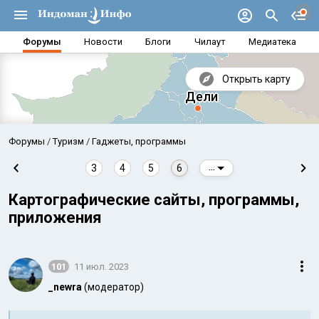
Форумы
Новости
Блоги
Чилаут
Медиатека
Открыть карту
Форумы
Туризм
Гаджеты, программы
3
4
5
6
...
Картографические сайты, программы,
приложения
101
11 июл. 2023
_newra
(модератор)
Аравийское море
Бенг