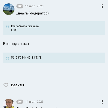
103
11 июл. 2023
_newra
(модератор)
Elena Vasta сказалa:
где?
В координатах
56°23’04«N 42°33’53″Е
Нравится
104
11 июл. 2023