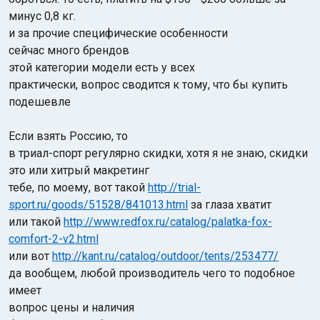
минус 0,8 кг.
и за прочие специфические особенности
сейчас много брендов
этой категории модели есть у всех
практически, вопрос сводится к тому, что бы купить
подешевле
Если взять Россию, то
в триал-спорт регулярно скидки, хотя я не знаю, скидки
это или хитрый макретинг
тебе, по моему, вот такой
http://trial-
sport.ru/goods/51528/841013.html
за глаза хватит
или такой
http://www.redfox.ru/catalog/palatka-fox-
comfort-2-v2.html
или вот
http://kant.ru/catalog/outdoor/tents/253477/
да вообщем, любой производитель чего то подобное
имеет
вопрос цены и наличия