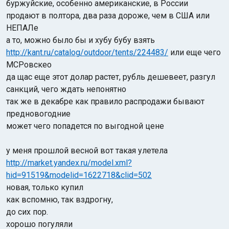
буржуйские, особенно американские, в России
продают в полтора, два раза дороже, чем в США или
НЕПАЛе
а то, можно было бы и хубу бубу взять
http://kant.ru/catalog/outdoor/tents/224483/
или еще чего
МСРовскео
да щас еще этот долар растет, рубль дешевеет, разгул
санкций, чего ждать непонятно
так же в декабре как правило распродажи бывают
предновогодние
может чего попадется по выгодной цене
у меня прошлой весной вот такая улетела
http://market.yandex.ru/model.xml?
hid=91519&modelid=1622718&clid=502
новая, только купил
как вспомню, так вздрогну,
до сих пор.
хорошо погуляли