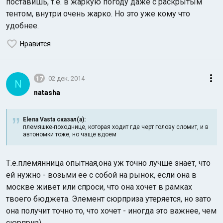
поставишь, т.е. в жаркую погоду даже с раскрытым
тентом, внутри очень жарко. Но это уже кому что
удобнее.
Нравится
17
02 дек. 2014
N
natasha
Elena Vasta сказал(а):
племяшке-походнице, которая ходит где черт голову сломит, и в
автономки тоже, но чаще вдоем
Т.е.племянница опытная,она уж точно лучше знает, что
ей нужно - возьми ее с собой на рынок, если она в
москве живет или спроси, что она хочет в рамках
твоего бюджета. Элемент сюрприза утеряется, но зато
она получит точно то, что хочет - иногда это важнее, чем
сюрприз)