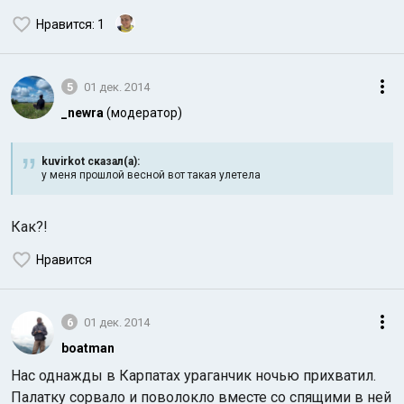
Нравится
: 1
5
01 дек. 2014
_newra
(модератор)
kuvirkot сказал(а):
у меня прошлой весной вот такая улетела
Как?!
Нравится
6
01 дек. 2014
boatman
Нас однажды в Карпатах ураганчик ночью прихватил.
Палатку сорвало и поволокло вместе со спящими в ней