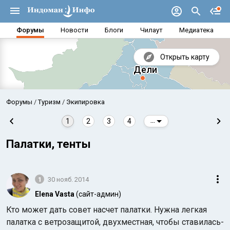
Форумы
Новости
Блоги
Чилаут
Медиатека
Открыть карту
Форумы
Туризм
Экипировка
1
2
3
4
...
Палатки, тенты
1
30 нояб. 2014
Elena Vasta
(сайт-админ)
Кто может дать совет насчет палатки. Нужна легкая
Аравийское море
Бенг
палатка с ветрозащитой, двухместная, чтобы ставилась-