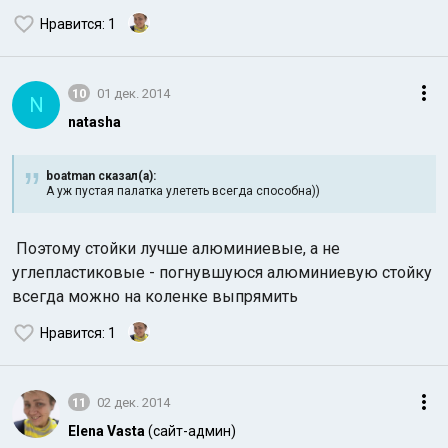
Нравится
: 1
10
01 дек. 2014
N
natasha
boatman сказал(а):
А уж пустая палатка улететь всегда способна))
Поэтому стойки лучше алюминиевые, а не
углепластиковые - погнувшуюся алюминиевую стойку
всегда можно на коленке выпрямить
Нравится
: 1
11
02 дек. 2014
Elena Vasta
(сайт-админ)