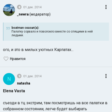
8
01 дек. 2014
_newra
(модератор)
boatman сказал(а):
Палатку сорвало и поволокло вместе со спящими в ней
людьми.
ого, и это в милых уютных Карпатах...
Нравится
9
01 дек. 2014
N
natasha
Elena Vasta
съезди в тц экстрим, там посмотришь на все палатки в
собранном состоянии, легче будет выбирать