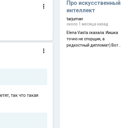
около 845 г. Палатка весит
Про искусственный
менее
интеллект
tarjuman
около 1 месяца назад
Elena Vasta сказалa: Иишка
точно не спорщик, а
редкостный дипломат) Вот,
точно, надо его в МИДы на
помощь в переговорах
слать))
ят, так что такая