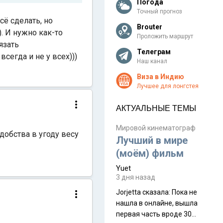
Погода
Точный прогноз
сё сделать, но
Brouter
. И нужно как-то
Проложить маршрут
язать
Телеграм
сегда и не у всех)))
Наш канал
Виза в Индию
Лучшее для лонгстея
АКТУАЛЬНЫЕ ТЕМЫ
Мировой кинематограф
добства в угоду весу
Лучший в мире
(моём) фильм
Yuet
3 дня назад
Jorjetta сказалa: Пока не
нашла в онлайне, вышла
первая часть вроде 30