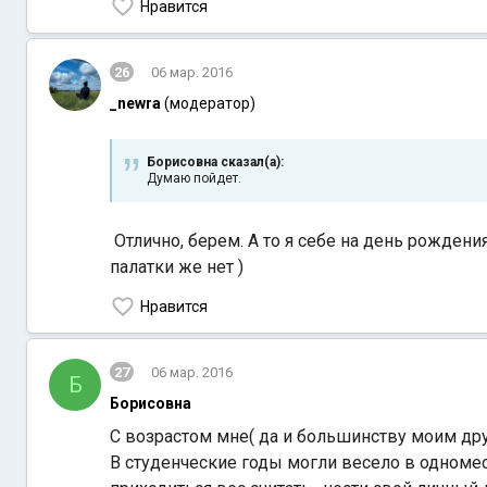
Нравится
26
06 мар. 2016
_newra
(модератор)
Борисовна сказал(а):
Думаю пойдет.
Отлично, берем. А то я себе на день рождения
палатки же нет )
Нравится
27
06 мар. 2016
Б
Борисовна
С возрастом мне( да и большинству моим дру
В студенческие годы могли весело в одномес