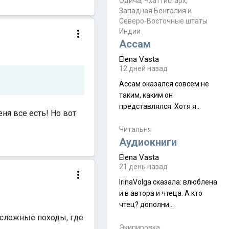
Прочитайте! У моих двух
Одича, Чхаттисгарх,
Пока
Западная Бенгалия и
знакомых вот так увели
Северо-Восточные штаты
аккаунты
Индии
Ассам
Elena Vasta
12 дней назад
Ассам оказался совсем не
таким, каким он
представлялся. Хотя я
еня все есть! Но вот
увидела его буквально
краешек, но все же схватила
Читальня
ауру штата, как-то он меня
Аудиокниги
принял и я его. Пышная
Elena Vasta
природа, мягкие
21 день назад
доброжелательные люди,
IrinaVolga сказалa: влюблена
такая как бы переходная
и в автора и чтеца. А кто
ступень между привычной
чтец? дополни
нам Индией и остальными
рекомендацию
 сложные походы, где
СВ штатами, которые я тоже
Экипировка