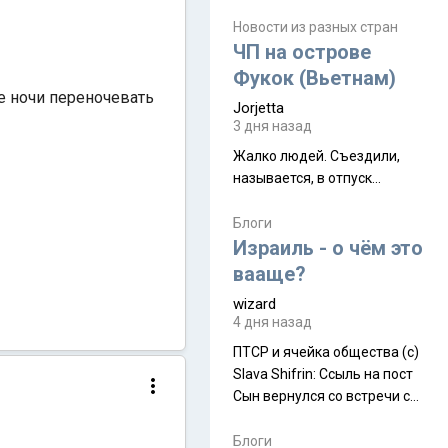
июля. Премьера будет на
Дивали 8 ноября.
Новости из разных стран
ЧП на острове
Фукок (Вьетнам)
ве ночи переночевать
Jorjetta
3 дня назад
Жалко людей. Съездили,
называется, в отпуск...
Блоги
Израиль - о чём это
вааще?
wizard
4 дня назад
ПТСР и ячейка общества (с)
Slava Shifrin: Ссыль на пост
Сын вернулся со встречи с
армейскими друзьями (год
уже, как демобилизовались,
Блоги