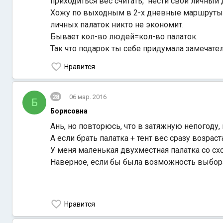
приходиться вес считать, нести свой личный 
Хожу по выходным в 2-х дневные маршруты ( г
личных палаток никто не экономит.
Бывает кол-во людей=кол-во палаток.
Так что подарок ты себе придумала замечате
Нравится
28
06 мар. 2016
Б
Борисовна
Ань, но повторюсь, что в затяжную непогоду,
А если брать палатка + тент вес сразу возраст
У меня маленькая двухместная палатка со схо
Наверное, если бы была возможность выбора,
Нравится