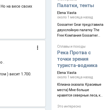
надеюсь увидеть.
Палатки, тенты
 Но на весе своих
Elena Vasta
около 1 месяца назад
Gossamer Gear представила
двухслойную палатку The
Free Компания Gossamer
Gear представила
туристическую палатку The
Сплавы и походы
Free, которая стала первой
Река Протва с
полностью самонесущей
точки зрения
о .
ультралегкой моделью в
туриста-водника
ассортименте
Elena Vasta
производителя. Новинка
м ) весит 1.700.
около 1 месяца назад
получила двухслойную
конструкцию с отдельным
Юлиана сказалa: Красивые
внешним тентом и сетчатой
места) Мне больше
внутренней палаткой, а ее
нравятся северные леса, как
масса в базовой
в Новгородчине)) Где флора
комплектации составляет
южной тайги
Это интересно