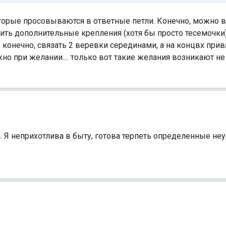
оторые просовываются в ответные петли. Конечно, можно в
ить дополнительные крепления (хотя бы просто тесемочки)
, конечно, связать 2 веревки серединами, а на концвх прив
о при желании.... только вот такие желания возникают не в
Индийский океан
 Я неприхотлива в быту, готова терпеть определенные неу