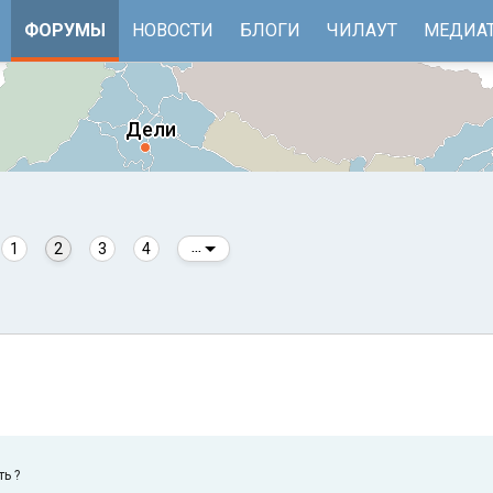
ФОРУМЫ
НОВОСТИ
БЛОГИ
ЧИЛАУТ
МЕДИА
1
2
3
4
...
е
Бенгальский залив
ь ?