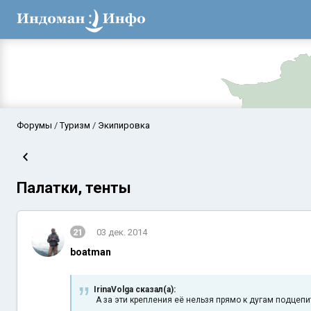
Форумы
Туризм
Экипировка
Палатки, тенты
21
03 дек. 2014
boatman
Аравийское мор
IrinaVolga сказал(а):
А за эти крепления её нельзя прямо к дугам подцепит