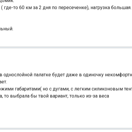
домик.
де-то 60 км за 2 дня по пересеченке), нагрузка большая.
льный.
 в однослойной палатке будет даже в одиночку некомфортн
ает.
жими габаритами( но с дугами, с легким силиконовым тенто
 то выбрала бы твой вариант, только из-за веса