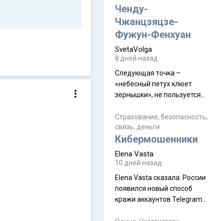
а продолжают встречаться
Ченду-
почти каждую неделю) и с
Чжанцзяцзе-
порога сообщил: "Эйтан
Фужун-Фенхуан
разводится!" Эйтан -
SvetaVolga
мальчик из религиозной
8 дней назад
семьи, из тех, кого называют
"вязаные кипы". С 2022-го
Следующая точка –
«небесный петух клюет
зернышки», не пользуется
спросом и вполне
заслужено, и чтобы попасть
Страхование, безопасность,
связь, деньги
на начало тропы показали
Кибермошенники
водителю карту, иначе
автобус не остановится.
Elena Vasta
Пошли туда, потому что я
10 дней назад
начиталась восторженных
Elena Vasta сказалa: России
отзывов. По мне – сплошная
появился новый способ
физуха, долгий спуск, потом
кражи аккаунтов Telegram
подъем по этому же пути.
без пароля и SMS
Вполне можно пропустить.