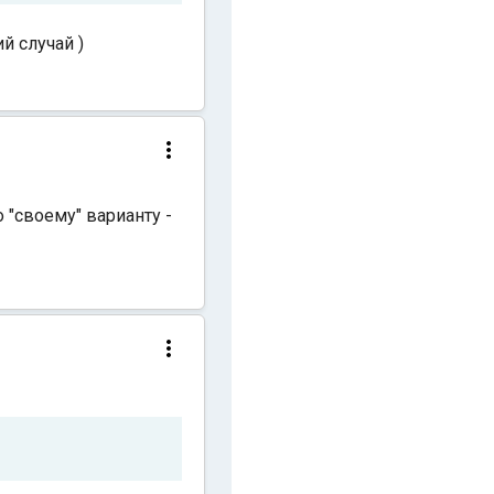
ий случай )
о "своему" варианту -