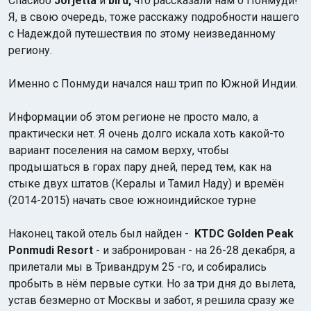
Спасибо
Jorjetta
и
bird,
что рассказали нам о Понмуди!
Я, в свою очередь, тоже расскажу подробности нашего
с Надеждой путешествия по этому неизведанному
региону.
Именно с Понмуди начался наш трип по Южной Индии.
Информации об этом регионе не просто мало, а
практически нет. Я очень долго искала хоть какой-то
вариант поселения на самом верху, чтобы
продышаться в горах пару дней, перед тем, как на
стыке двух штатов (Кералы и Тамил Наду) и времён
(2014-2015) начать свое южноиндийское турне
Наконец такой отель был найден -
KTDC Golden Peak
Ponmudi Resort
- и забронирован - на 26-28 декабря, а
прилетали мы в Тривандрум 25 -го, и собирались
пробыть в нём первые сутки. Но за три дня до вылета,
устав безмерно от Москвы и забот, я решила сразу же