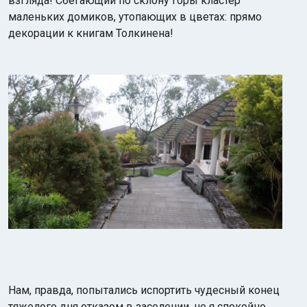
взгляда! Сбегающий по склону горы кластер
маленьких домиков, утопающих в цветах: прямо
декорации к книгам Толкинена!
Нам, правда, попытались испортить чудесный конец
тяжелого дня отказом в заселении, но я спокойно