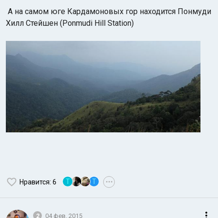
А на самом юге Кардамоновых гор находится Понмуди
Хилл Стейшен (Ponmudi Hill Station)
Т
T
Нравится
: 6
•••
2
04 фев. 2015