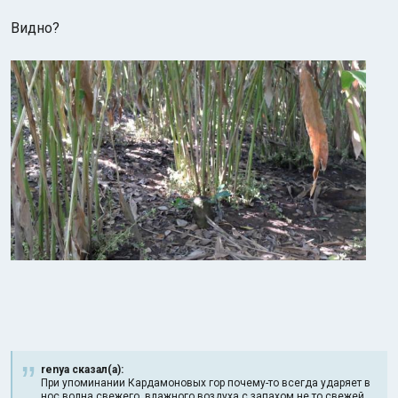
Видно?
renya сказал(а):
При упоминании Кардамоновых гор почему-то всегда ударяет в
нос волна свежего, влажного воздуха с запахом не то свежей