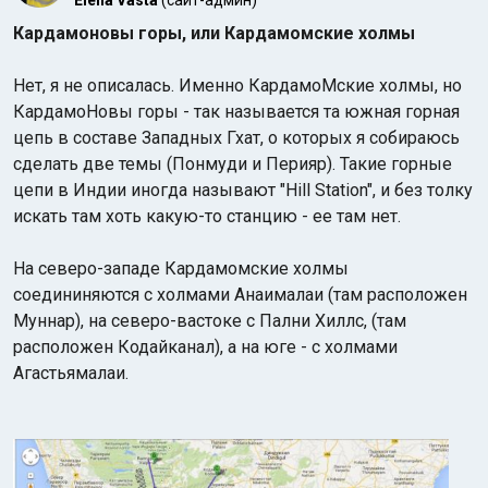
Elena Vasta
(сайт-админ)
Кардамоновы горы, или Кардамомские холмы
Нет, я не описалась. Именно КардамоМские холмы, но
КардамоНовы горы - так называется та южная горная
цепь в составе Западных Гхат, о которых я собираюсь
сделать две темы (Понмуди и Перияр). Такие горные
Индийский океан
цепи
в Индии иногда называют "Hill Station", и без толку
искать там хоть какую-то станцию - ее там нет.
На северо-западе Кардамомские холмы
соедининяются с холмами Анаималаи (там расположен
Муннар), на северо-вастоке с Пални Хиллс, (там
расположен Кодайканал), а на юге - с холмами
Агастьямалаи.