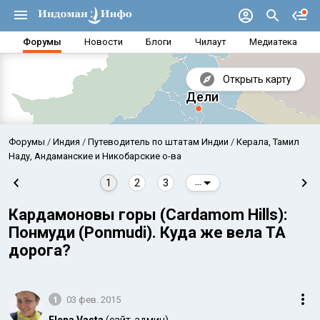
Форумы
Новости
Блоги
Чилаут
Медиатека
Открыть карту
Форумы
Индия
Путеводитель по штатам Индии
Керала, Тамил
Наду, Андаманские и Никобарские о-ва
1
2
3
...
Кардамоновы горы (Cardamom Hills):
Понмуди (Ponmudi). Куда же вела ТА
дорога?
Аравийское море
Бенг
1
03 фев. 2015