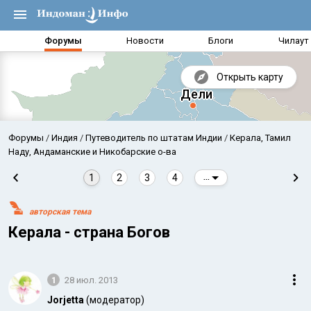
Форумы
Новости
Блоги
Чилаут
Открыть карту
Форумы
Индия
Путеводитель по штатам Индии
Керала, Тамил
Наду, Андаманские и Никобарские о-ва
1
2
3
4
...
авторская тема
Керала - страна Богов
1
28 июл. 2013
Аравийское море
Бенг
Jorjetta
(модератор)