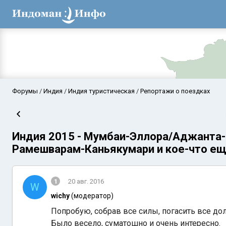
Форумы
Индия
Индия туристическая
Репортажи о поездках
Индия 2015 - Мумбаи-Эллора/Аджанта-
Рамешварам-Каньякумари и кое-что е
1
20 авг. 2016
W
wichy
(модератор)
Аравийское мор
Попробую, собрав все силы, погасить все до
Было весело, суматошно и очень интересно.