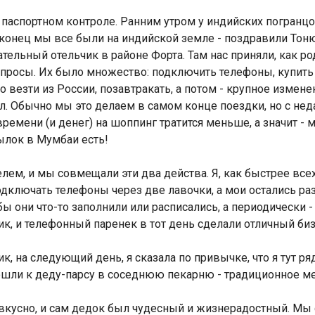
м паспортном контроле. Ранним утром у индийских погранц
аконец мы все были на индийской земле - поздравили Тоню
ательный отельчик в районе Форта. Там нас приняли, как р
опросы. Их было множество: подключить телефоны, купит
 везти из России, позавтракать, а потом - крупное измен
 Обычно мы это делаем в самом конце поездки, но с неда
емени (и денег) на шоппинг тратится меньше, а значит - 
сылок в Мумбаи есть!
лем, и мы совмещали эти два действа. Я, как быстрее все
дключать телефоны через две лавочки, а мои остались раз
ы они что-то заполнили или расписались, а периодически -
ик, и телефонный паренек в тот день сделали отличный би
 на следующий день, я сказала по привычке, что я тут ряд
пошли к деду-парсу в соседнюю пекарню - традиционное м
вкусно, и сам дедок был чудесный и жизнерадостный. Мы