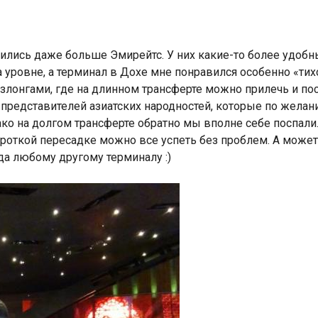
вились даже больше Эмирейтс. У них какие-то более удобны
а уровне, а терминал в Дохе мне понравился особенно «тих
злонгами, где на длинном трансферте можно прилечь и посп
а представителей азиатских народностей, которые по желан
ако на долгом трансферте обратно мы вполне себе поспали.
роткой пересадке можно все успеть без проблем. А может,
да любому другому терминалу :)