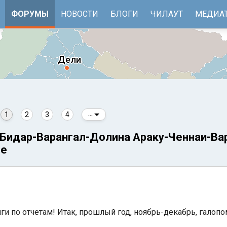
ФОРУМЫ
НОВОСТИ
БЛОГИ
ЧИЛАУТ
МЕДИА
1
2
3
4
...
Бидар-Варангал-Долина Араку-Ченнаи-Ва
ще
е
Бенгальский залив
лги по отчетам! Итак, прошлый год, ноябрь-декабрь, галоп