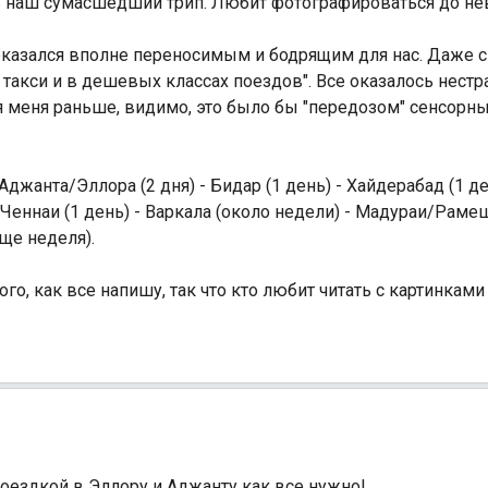
 в наш сумасшедший трип. Любит фотографироваться до н
оказался вполне переносимым и бодрящим для нас. Даже с 
акси и в дешевых классах поездов". Все оказалось нестр
ля меня раньше, видимо, это было бы "передозом" сенсорн
Аджанта/Эллора (2 дня) - Бидар (1 день) - Хайдерабад (1 де
 Ченнаи (1 день) - Варкала (около недели) - Мадураи/Рамеш
еще неделя).
о, как все напишу, так что кто любит читать с картинками -
оездкой в Эллору и Аджанту как все нужно!