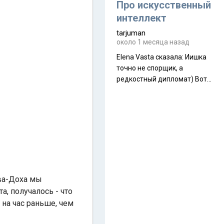
около 845 г. Палатка весит
Про искусственный
менее
интеллект
tarjuman
около 1 месяца назад
Elena Vasta сказалa: Иишка
точно не спорщик, а
редкостный дипломат) Вот,
точно, надо его в МИДы на
помощь в переговорах
слать))
ква-Доха мы
, получалось - что
 на час раньше, чем