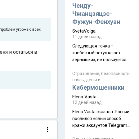
а продолжают встречаться
Ченду-
почти каждую неделю) и с
Чжанцзяцзе-
порога сообщил: "Эйтан
Фужун-Фенхуан
разводится!" Эйтан -
и проблем угрожаю всех
SvetaVolga
мальчик из религиозной
11 дней назад
семьи, из тех, кого называют
"вязаные кипы". С 2022-го
Следующая точка –
ня и остаться в
«небесный петух клюет
зернышки», не пользуется
спросом и вполне
заслужено, и чтобы попасть
Страхование, безопасность,
связь, деньги
на начало тропы показали
Кибермошенники
водителю карту, иначе
автобус не остановится.
Elena Vasta
Пошли туда, потому что я
12 дней назад
начиталась восторженных
Elena Vasta сказалa: России
отзывов. По мне – сплошная
появился новый способ
физуха, долгий спуск, потом
кражи аккаунтов Telegram
подъем по этому же пути.
без пароля и SMS
Вполне можно пропустить.