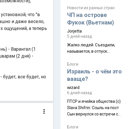
евозможности),
июля. Премьера будет на
Дивали 8 ноября.
Новости из разных стран
ЧП на острове
установкой, что "в
ашно и даже весело,
Фукок (Вьетнам)
ых ощущений, а теперь
Jorjetta
5 дней назад
Жалко людей. Съездили,
нь) - Варангал (1
называется, в отпуск...
варам (2 дня) -
Блоги
Израиль - о чём это
 будет, все будет, но
вааще?
wizard
6 дней назад
ПТСР и ячейка общества (с)
Slava Shifrin: Ссыль на пост
Сын вернулся со встречи с
армейскими друзьями (год
уже, как демобилизовались,
Блоги