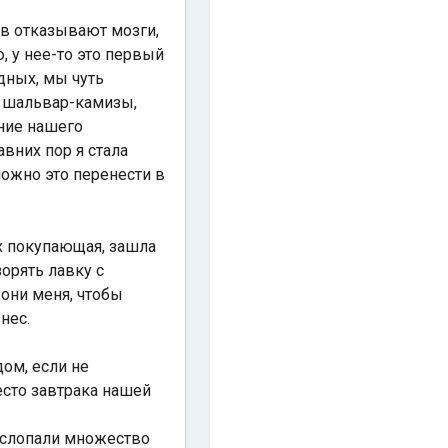
ов отказывают мозги,
, у нее-то это первый
одных, мы чуть
ь шальвар-камизы,
ение нашего
вних пор я стала
можно это перенести в
х покупающая, зашла
орять лавку с
 они меня, чтобы
знес.
ом, если не
есто завтрака нашей
 слопали множество