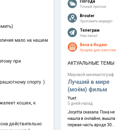
Погода
Точный прогноз
Brouter
Проложить маршрут
рмить)
Телеграм
Наш канал
риличия мало на нашем
Виза в Индию
Лучшее для лонгстея
оэтому при
АКТУАЛЬНЫЕ ТЕМЫ
Мировой кинематограф
Лучший в мире
арашютному спорту :)
(моём) фильм
Yuet
 жалеет кошек, к
5 дней назад
Jorjetta сказалa: Пока не
нашла в онлайне, вышла
, она действительно
первая часть вроде 30