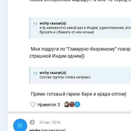
wichy сказал(а):
я (в неизвестно какой раз в Индии, единственная, к
бросить и сбежать от них ночью)
Мои подруги по "Гламурно-безумному" говори
страшной Индии одним))
wichy сказал(а):
Состав группы слева направо:
Прямо готовый гарем: бери и кради оптом)
W
Нравится
: 3
3
20 авг. 2016
W
wichy
(модератор)