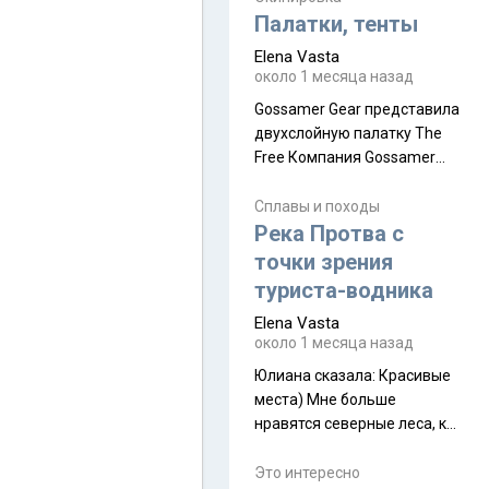
надеюсь увидеть.
Палатки, тенты
Elena Vasta
около 1 месяца назад
Gossamer Gear представила
двухслойную палатку The
Free Компания Gossamer
Gear представила
туристическую палатку The
Сплавы и походы
Free, которая стала первой
Река Протва с
полностью самонесущей
точки зрения
ультралегкой моделью в
туриста-водника
ассортименте
Elena Vasta
производителя. Новинка
около 1 месяца назад
получила двухслойную
конструкцию с отдельным
Юлиана сказалa: Красивые
внешним тентом и сетчатой
места) Мне больше
внутренней палаткой, а ее
нравятся северные леса, как
масса в базовой
в Новгородчине)) Где флора
комплектации составляет
южной тайги
Это интересно