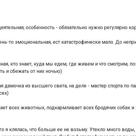
 деятельная, особенность - обязательно нужно регулярно ко
ень-то эмоциональная, ест катастрофически мало. До неп
Индийский океан
ная, кто знает, куда мы едем, где живем и что смотрим, п
ь и сбежать от них ночью)
ая дамочка из высшего света, на деле - мастер спорта по п
сех)
ожает всех животных, подкармливает всех бродячих собак и
ого я клялась, что больше ее не возьму. Утекло много воды