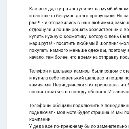
Как всегда, с утра «потупили» на мумбайско
и нас как-то безумно долго пропускали. Но н
раз!!! - и отправились в наш любимый, замеч
отдохнули и пошли решать хозяйственные в
купить нужную косметику, которую лень было
маршрута! - посетить любимый шоппинг-молл.
покупать намного меньше одежды, поэтому вр
начало, тем более, что время на отправку по
Телефон и шальвар-камизы были рядом с оте
и купила себе новенький шальвар и пошла по
камизами. Периодически я их призывала, чтоб
посоветоваться по поводу обновок. И лавочн
Телефоны обещали подключить в понедельник,
подключат - моя мстя будет страшна. И мы 
компании.
У деда все по-прежнему было замечательно 