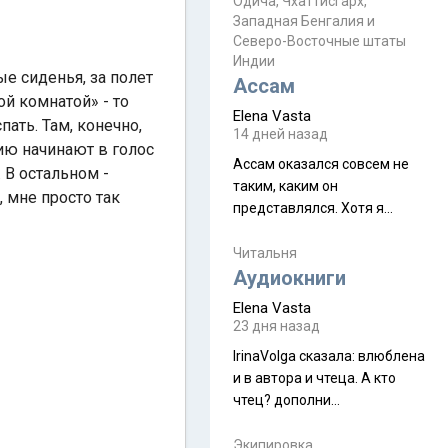
Прочитайте! У моих двух
Одича, Чхаттисгарх,
Пока
Западная Бенгалия и
знакомых вот так увели
Северо-Восточные штаты
аккаунты
Индии
е сиденья, за полет
Ассам
ой комнатой» - то
Elena Vasta
ать. Там, конечно,
14 дней назад
ию начинают в голос
Ассам оказался совсем не
 В остальном -
таким, каким он
 мне просто так
представлялся. Хотя я
увидела его буквально
краешек, но все же схватила
Читальня
ауру штата, как-то он меня
Аудиокниги
принял и я его. Пышная
Elena Vasta
природа, мягкие
23 дня назад
доброжелательные люди,
IrinaVolga сказалa: влюблена
такая как бы переходная
и в автора и чтеца. А кто
ступень между привычной
чтец? дополни
нам Индией и остальными
рекомендацию
СВ штатами, которые я тоже
Экипировка