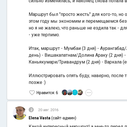
сильно изменилась, и наконец снова попала
Маршрут был "просто жесть" для кого-то, но 
этом году мы экономим и перемещаемся без т
но я не жалею, что раньше не ездила так - д
- уже терпимо.
Итак, маршрут - Мумбаи (3 дня) - Аурангабад/
день) - Вишакапатнам/Долина Араку (2 дня) -
Каньякумари/Тривандрум (2 дня) - Варкала (
Иллюстрировать опять буду, наверно, после тог
позже :)
Т
Нравится
: 6
•••
2
20 авг. 2016
Elena Vasta
(сайт-админ)
Какой интересный маршрут! а мне-то перед п