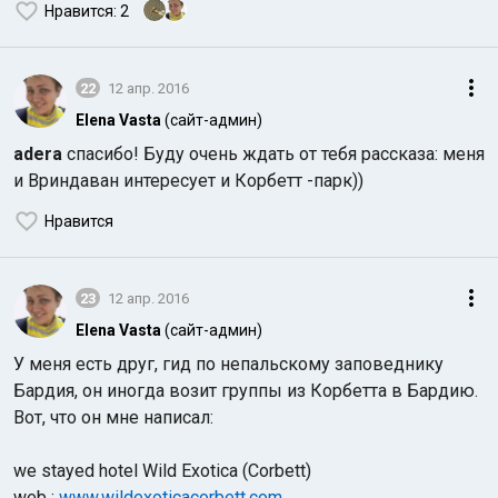
Нравится
: 2
22
12 апр. 2016
Elena Vasta
(сайт-админ)
adera
спасибо! Буду очень ждать от тебя рассказа: меня
и Вриндаван интересует и Корбетт -парк))
Нравится
23
12 апр. 2016
Elena Vasta
(сайт-админ)
У меня есть друг, гид по непальскому заповеднику
Бардия, он иногда возит группы из Корбетта в Бардию.
Вот, что он мне написал:
we stayed hotel Wild Exotica (Corbett)
web :
www.wildexoticacorbett.com