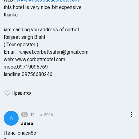
this hotel is very nice. bit expensive .
thanku
iam sanding you address of corbet .
Ranjeet singh Bisht
( Tour operater )
Email.: ranjeet.corbettsafari@gmail.com
web: www.corbettmotel.com
mobe.09719095769
landline 09756680246
Нравится
24
12 апр. 2016
A
adera
Лена, спасибо!