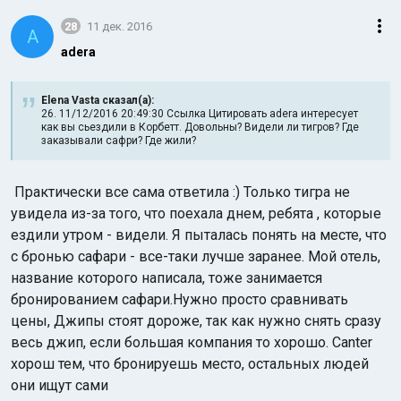
28
11 дек. 2016
A
adera
Elena Vasta сказал(а):
26. 11/12/2016 20:49:30 Ссылка Цитировать adera интересует
как вы сьездили в Корбетт. Довольны? Видели ли тигров? Где
заказывали сафри? Где жили?
Практически все сама ответила :) Только тигра не
увидела из-за того, что поехала днем, ребята , которые
ездили утром - видели. Я пыталась понять на месте, что
с бронью сафари - все-таки лучше заранее. Мой отель,
название которого написала, тоже занимается
бронированием сафари.Нужно просто сравнивать
цены, Джипы стоят дороже, так как нужно снять сразу
весь джип, если большая компания то хорошо. Canter
хорош тем, что бронируешь место, остальных людей
они ищут сами