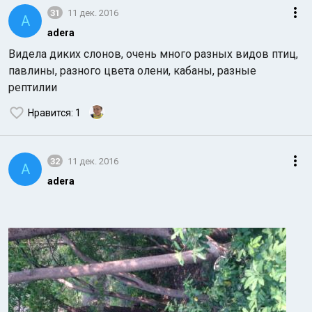
31
11 дек. 2016
A
adera
Видела диких слонов, очень много разных видов птиц,
павлины, разного цвета олени, кабаны, разные
рептилии
Нравится
: 1
32
11 дек. 2016
A
adera