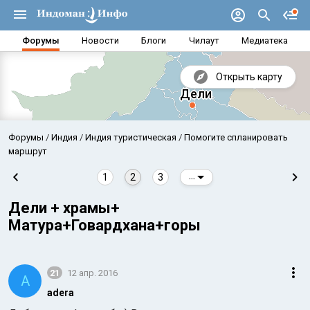
Форумы
Новости
Блоги
Чилаут
Медиатека
Открыть карту
Форумы
Индия
Индия туристическая
Помогите спланировать
маршрут
1
2
3
...
Дели + храмы+
Матура+Говардхана+горы
21
12 апр. 2016
A
Аравийское море
Бенг
adera