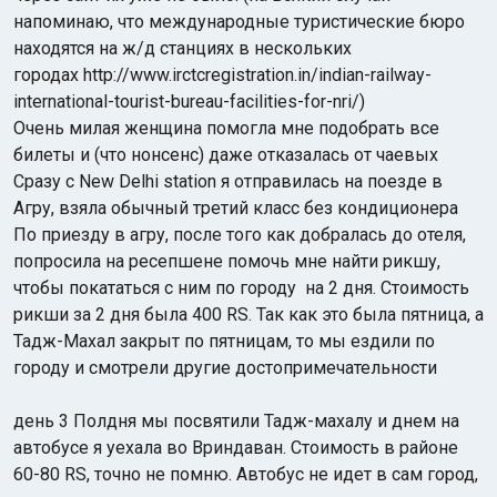
напоминаю, что международные туристические бюро
находятся на ж/д станциях в нескольких
городах http://www.irctcregistration.in/indian-railway-
international-tourist-bureau-facilities-for-nri/)
Oчень милая женщина помогла мне подобрать все
билеты и (что нонсенс) даже отказалась от чаевых
Сразу с New Delhi station я отправилась на поезде в
Агру, взяла обычный третий класс без кондиционера
По приезду в агру, после того как добралась до отеля,
попросила на ресепшене помочь мне найти рикшу,
чтобы покататься с ним по городу на 2 дня. Стоимость
рикши за 2 дня была 400 RS. Так как это была пятница, а
Тадж-Махал закрыт по пятницам, то мы ездили по
городу и смотрели другие достопримечательности
день 3 Полдня мы посвятили Тадж-махалу и днем на
автобусе я уехала во Вриндаван. Стоимость в районе
60-80 RS, точно не помню. Автобус не идет в сам город,