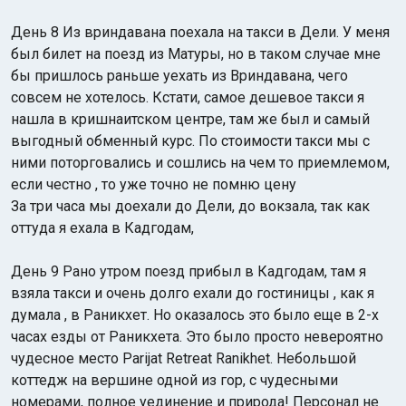
День 8 Из вриндавана поехала на такси в Дели. У меня
был билет на поезд из Матуры, но в таком случае мне
бы пришлось раньше уехать из Вриндавана, чего
совсем не хотелось. Кстати, самое дешевое такси я
нашла в кришнаитском центре, там же был и самый
выгодный обменный курс. По стоимости такси мы с
ними поторговались и сошлись на чем то приемлемом,
если честно , то уже точно не помню цену
За три часа мы доехали до Дели, до вокзала, так как
оттуда я ехала в Кадгодам,
День 9 Рано утром поезд прибыл в Кадгодам, там я
взяла такси и очень долго ехали до гостиницы , как я
думала , в Раникхет. Но оказалось это было еще в 2-х
часах езды от Раникхета. Это было просто невероятно
чудесное место Parijat Retreat Ranikhet. Небольшой
коттедж на вершине одной из гор, с чудесными
номерами, полное уединение и природа! Персонал не