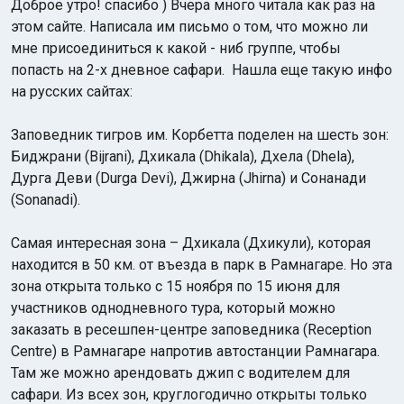
Доброе утро! спасибо ) Вчера много читала как раз на
этом сайте. Написала им письмо о том, что можно ли
мне присоединиться к какой - ниб группе, чтобы
попасть на 2-х дневное сафари. Нашла еще такую инфо
на русских сайтах:
Заповедник тигров им. Корбетта поделен на шесть зон:
Индийский океан
Биджрани (Bijrani), Дхикала (Dhikala), Дхела (Dhela),
Дурга Деви (Durga Devi), Джирна (Jhirna) и Сонанади
(Sonanadi).
Самая интересная зона – Дхикала (Дхикули), которая
находится в 50 км. от въезда в парк в Рамнагаре. Но эта
зона открыта только с 15 ноября по 15 июня для
участников однодневного тура, который можно
заказать в ресешпен-центре заповедника (Reception
Centre) в Рамнагаре напротив автостанции Рамнагара.
Там же можно арендовать джип с водителем для
сафари. Из всех зон, круглогодично открыты только