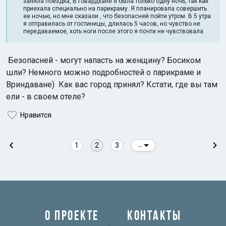
заняла поездка, В Говардхане я была только одну ночь, так как
приехала специально на парикраму. Я планировала совершить
ее ночью, но мне сказали , что безопасней пойти утром. В 5 утра
я отправилась от гостиницы, длилась 5 часов, но чувство не
передаваемое, хоть ноги после этого я почти не чувствовала
Безопасней - могут напасть на женщину? Босиком
шли? Немного можно подробностей о парикраме и
Вриндаване) Как вас город принял? Кстати, где вы там
ели - в своем отеле?
Нравится
1
2
3
...
О ПРОЕКТЕ
КОНТАКТЫ