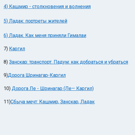
4) Кашмир - столкновения и волнения
5) Ладак: портреты жителей
6) Ладак. Как меня приняли Гималаи
7)
Каргил
8)
Занскар: транспорт. Падум: как добраться и убраться
9)
Дорога Шринагар-Каргил
10)
Дорога Ле - Шринагар (Ле— Каргил)
11)
Сбыча мечт: Кашмир, Занскар, Ладак