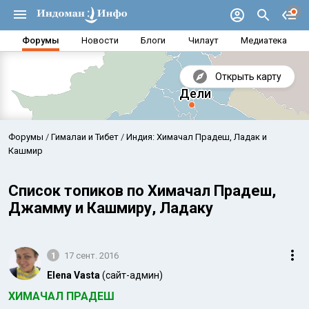
Форумы
Новости
Блоги
Чилаут
Медиатека
Открыть карту
Форумы
Гималаи и Тибет
Индия: Химачал Прадеш, Ладак и
Кашмир
Список топиков по Химачал Прадеш,
Джамму и Кашмиру, Ладаку
1
17 сент. 2016
Elena Vasta
(сайт-админ)
Аравийское море
Бенг
ХИМАЧАЛ ПРАДЕШ