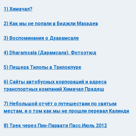
1) Химачал?
2) Как мы не попали в Биджли Махадев
3) Воспоминания о Дхарамсале
Индийский океан
4) Dharamsala (Дарамсала). Фотоэтюд
5) Пещера Тилопы в Трилокпуре
6) Сайты автобусных корпораций и адреса
транспортных компаний Химачал Прадеш
7) Небольшой отчёт о путешествии по святым
местам, и о том как мы не прошли перевал Калинди
8) Трек через Пин-Парвати Пасс.Июль 2012