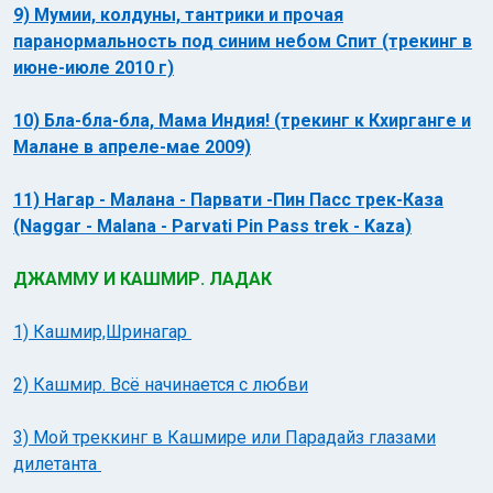
9) Мумии, колдуны, тантрики и прочая
паранормальность под синим небом Спит (трекинг в
июне-июле 2010 г)
10) Бла-бла-бла, Мама Индия! (трекинг к Кхирганге и
Малане в апреле-мае 2009)
11) Нагар - Малана - Парвати -Пин Пасс трек-Каза
(Naggar - Malana - Parvati Pin Pass trek - Kaza)
ДЖАММУ И КАШМИР. ЛАДАК
1) Кашмир,Шринагар
2) Кашмир. Всё начинается с любви
3) Мой треккинг в Кашмире или Парадайз глазами
дилетанта