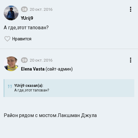
58
20 окт. 2016
YUrij9
А где,этот тапован?
Нравится
59
20 окт. 2016
Elena Vasta
(сайт-админ)
YUrij9 сказал(а):
А где,этот тапован?
Район рядом с мостом Лакшман Джула