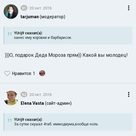
51
20 окт. 2016
tarjuman
(модератор)
YUrij9 сказал(а):
занес ему коровки и барбарисок.
)))О, подарок Деда Мороза прям)) Какой вы молодец!
Нравится
: 1
52
20 окт. 2016
Elena Vasta
(сайт-админ)
YUrij9 сказал(а):
За сутки скушал 4таб. иммодиума,вообще ноль