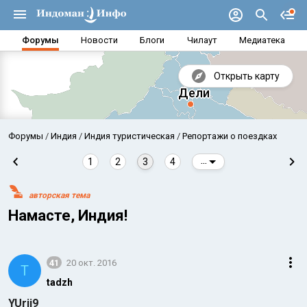
Форумы
Новости
Блоги
Чилаут
Медиатека
Открыть карту
Форумы
Индия
Индия туристическая
Репортажи о поездках
1
2
3
4
...
авторская тема
Намасте, Индия!
41
20 окт. 2016
T
Аравийское море
Бенг
tadzh
YUrij9