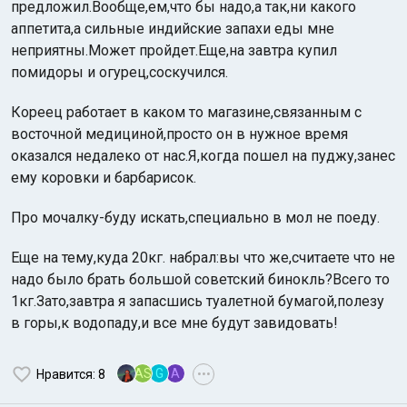
предложил.Вообще,ем,что бы надо,а так,ни какого
аппетита,а сильные индийские запахи еды мне
неприятны.Может пройдет.Еще,на завтра купил
помидоры и огурец,соскучился.
Кореец работает в каком то магазине,связанным с
восточной медициной,просто он в нужное время
оказался недалеко от нас.Я,когда пошел на пуджу,занес
ему коровки и барбарисок.
Про мочалку-буду искать,специально в мол не поеду.
Еще на тему,куда 20кг. набрал:вы что же,считаете что не
надо было брать большой советский бинокль?Всего то
1кг.Зато,завтра я запасшись туалетной бумагой,полезу
в горы,к водопаду,и все мне будут завидовать!
AS
G
A
Нравится
: 8
•••