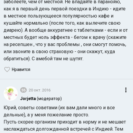
заболеете, чем от местной. Не впадайте в паранойю,
как я в первый день первой поездки в Индию - идите
в местное пользующееся популярностью кафе и
кушайте нормально (после того, как вылечите свою
диарею). А вообще аккуратнее с таблетками - если и от
местных будет ноль эффекта - бегом к врачу (скажите
на ресепшен , что у вас проблемы , они смогут помочь,
или звоните в свою страховую - они скажут, куда
обратиться). С амебой там не шутят.
Нравится
55
20 окт. 2016
Jorjetta
(модератор)
Юрий, советы советами (их вам дали много и все
дельные), а у меня пожелание просто.
Пусть скорее организм приходит в норму и не мешает
наслаждаться долгожданной встречей с Индией. Тем