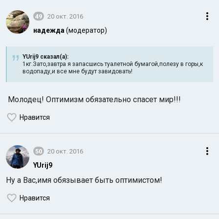
49
20 окт. 2016
надежда
(модератор)
YUrij9 сказал(а):
1кг.Зато,завтра я запасшись туалетной бумагой,полезу в горы,к
водопаду,и все мне будут завидовать!
Молодец! Оптимизм обязательно спасет мир!!!
Нравится
50
20 окт. 2016
YUrij9
Ну а Вас,имя обязывает быть оптимистом!
Нравится