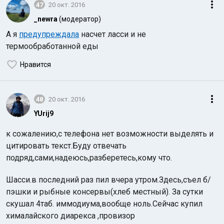
47
20 окт. 2016
_newra
(модератор)
А я
предупреждала
насчет ласси и не
термообработанной еды
Нравится
48
20 окт. 2016
YUrij9
к сожалению,с телефона нет возможности выделять и
цитировать текст.Буду отвечать
подряд,сами,надеюсь,разберетесь,кому что.
Шасси.в последний раз пил вчера утром.Здесь,съел б/
пэшки и рыбные консервы(хлеб местный). За сутки
скушал 4таб. иммодиума,вообще ноль.Сейчас купил
хималайского диарекса ,провизор