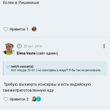
более в Ришикеше.
Нравится
: 1
56
20 окт. 2016
Elena Vasta
(сайт-админ)
tadzh сказал(а):
Вот откуда 20 кг! :) но консервы в жару!? Я бы так не рисковала
Требую выкинуть консервы и есть индийскую
свежеприготовленную еду
F
Нравится
: 2