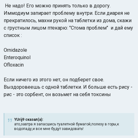
Не надо! Его можно принять только в
дорогу.
Иммодиум запирает проблему внутри. Если диарея не
прекратилось, махни рукой на таблетки из дома, скажи
с грустным лицом птекарю: "Стома проблем" и дай ему
список :
Ornidazole
Enteroquinol
Ofloxacin
Если ничего из этого нет, он подберет свое.
Выздоровеешь с одной таблетки. И больше есть рису -
рис - это сорбент, он возьмет на себя токсины
YUrij9 сказал(а):
ато,завтра я запасшись туалетной бумагой,полезу в горы,к
водопаду,и все мне будут завидовать!