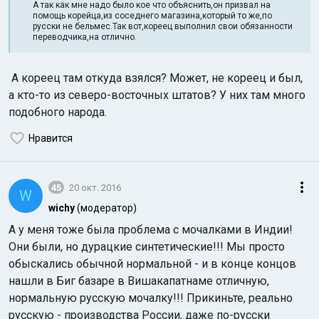
А так как мне надо было кое что объяснить,он призвал на
помощь корейца,из соседнего магазина,который то же,по
русски не бельмес.Так вот,кореец выполнил свои обязанности
переводчика,на отлично.
А кореец там откуда взялся? Может, не кореец и был,
а кто-то из северо-восточных штатов? У них там много
подобного народа.
Нравится
45
20 окт. 2016
W
wichy
(модератор)
А у меня тоже была проблема с мочалками в Индии!
Они были, но дурацкие синтетические!!! Мы просто
обыскались обычной нормальной - и в конце концов
нашли в Биг базаре в Вишакапатнаме отличную,
нормальную русскую мочалку!!! Прикиньте, реально
русскую - производства России, даже по-русски