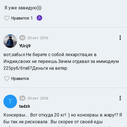
Я уже завидую)))
A
Нравится
: 1
53
20 окт. 2016
YUrij9
вот,забыл.Не берите с собой лекарства,их в
Индии,своих не переешь.Зачем отдавал за иммодиум
225руб/6таб?Деньги на ветер.
Нравится
54
20 окт. 2016
T
tadzh
Консервы.... Вот откуда 20 кг! :) но консервы в жару!? Я
бы так не рисковала : Вы скорее от своей еды