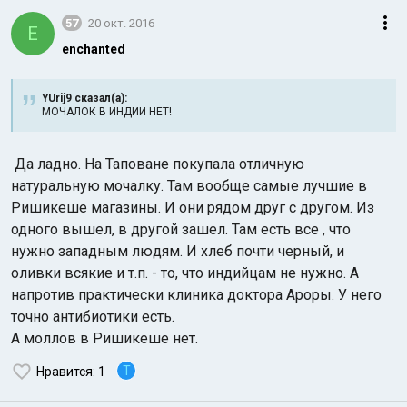
57
20 окт. 2016
E
enchanted
YUrij9 сказал(а):
МОЧАЛОК В ИНДИИ НЕТ!
Да ладно. На Таповане покупала отличную
натуральную мочалку. Там вообще самые лучшие в
Ришикеше магазины. И они рядом друг с другом. Из
одного вышел, в другой зашел. Там есть все , что
нужно западным людям. И хлеб почти черный, и
оливки всякие и т.п. - то, что индийцам не нужно. А
напротив практически клиника доктора Ароры. У него
точно антибиотики есть.
А моллов в Ришикеше нет.
T
Нравится
: 1