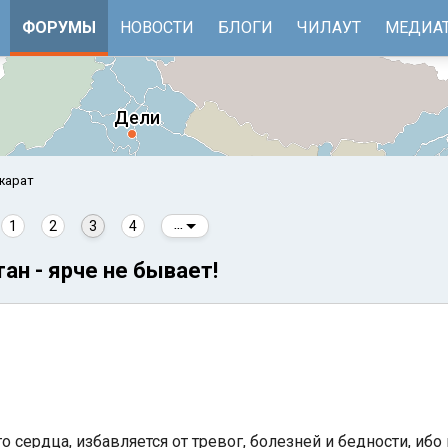
ФОРУМЫ
НОВОСТИ
БЛОГИ
ЧИЛАУТ
МЕДИА
жарат
1
2
3
4
...
ан - ярче не бывает!
е
Бенгальский залив
го сердца, избавляется от тревог, болезней и бедности, иб