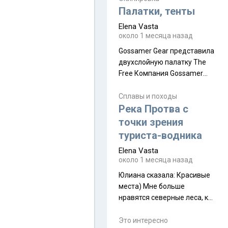
надеюсь увидеть.
Палатки, тенты
Elena Vasta
около 1 месяца назад
Gossamer Gear представила
двухслойную палатку The
Free Компания Gossamer
Gear представила
туристическую палатку The
Сплавы и походы
Free, которая стала первой
Река Протва с
полностью самонесущей
точки зрения
ультралегкой моделью в
туриста-водника
ассортименте
Elena Vasta
производителя. Новинка
около 1 месяца назад
получила двухслойную
конструкцию с отдельным
Юлиана сказалa: Красивые
внешним тентом и сетчатой
места) Мне больше
внутренней палаткой, а ее
нравятся северные леса, как
масса в базовой
в Новгородчине)) Где флора
комплектации составляет
южной тайги
Это интересно