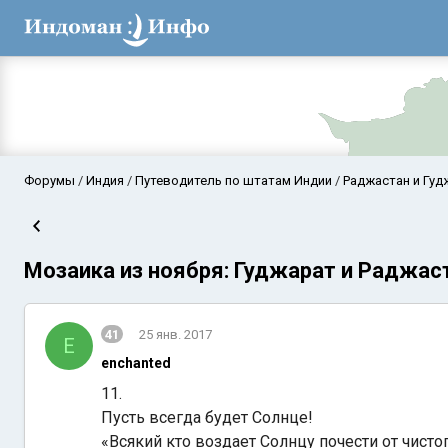
Форумы
Индия
Путеводитель по штатам Индии
Раджастан и Гуд
Мозаика из ноября: Гуджарат и Раджаст
41
25 янв. 2017
E
enchanted
Аравийское мор
11.
Пусть всегда будет Солнце!
«Всякий кто воздает Солнцу почести от чисто