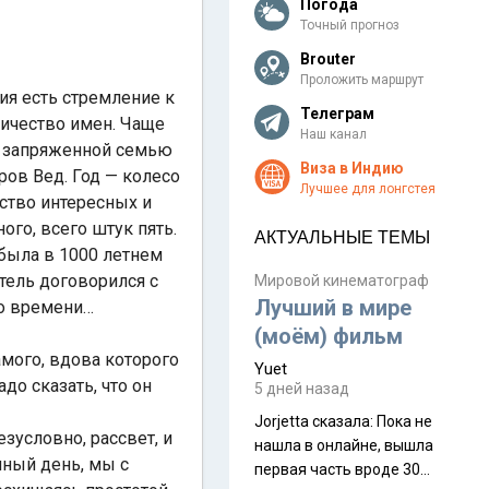
Погода
Точный прогноз
Brouter
Проложить маршрут
ия есть стремление к
Телеграм
оличество имен. Чаще
Наш канал
, запряженной семью
Виза в Индию
ров Вед. Год — колесо
Лучшее для лонгстея
ство интересных и
го, всего штук пять.
АКТУАЛЬНЫЕ ТЕМЫ
 была в 1000 летнем
тель договорился с
Мировой кинематограф
Лучший в мире
во времени…
(моём) фильм
амого, вдова которого
Yuet
до сказать, что он
5 дней назад
Jorjetta сказалa: Пока не
езусловно, рассвет, и
нашла в онлайне, вышла
нный день, мы с
первая часть вроде 30