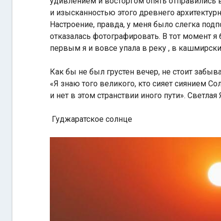
удивлением и восторгом опять отправились 
и изысканностью этого древнего архитектурн
Настроение, правда, у меня было слегка подп
отказалась фотографировать. В тот момент я б
первым я и вовсе упала в реку , в кашмирских
Как бы не был грустен вечер, не стоит забыва
«Я знаю того великого, кто сияет сиянием С
и нет в этом странствии иного пути». Светлая
Гуджаратское солнце