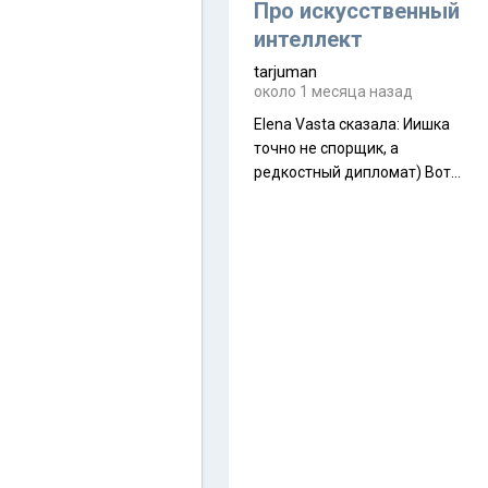
около 845 г. Палатка весит
Про искусственный
менее
интеллект
tarjuman
около 1 месяца назад
Elena Vasta сказалa: Иишка
точно не спорщик, а
редкостный дипломат) Вот,
точно, надо его в МИДы на
помощь в переговорах
слать))