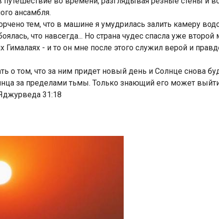
в путешествие во времени, разглядывая резные стены и в
ого ансамбля.
орчено тем, что в машине я умудрилась залить камеру водо
оялась, что навсегда... Но страна чудес спасла уже второй 
 Гималаях - и то он мне после этого служил верой и правд
ть о том, что за ним придет новый день и Солнце снова бу
олнца за пределами тьмы. Только знающий его может выйти
 Яджурведа 31:18