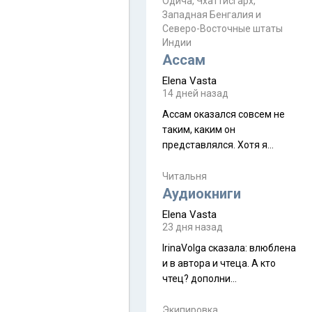
Прочитайте! У моих двух
Одича, Чхаттисгарх,
Пока
Западная Бенгалия и
знакомых вот так увели
Северо-Восточные штаты
аккаунты
Индии
Ассам
Elena Vasta
14 дней назад
Ассам оказался совсем не
таким, каким он
представлялся. Хотя я
увидела его буквально
краешек, но все же схватила
Читальня
ауру штата, как-то он меня
Аудиокниги
принял и я его. Пышная
Elena Vasta
природа, мягкие
23 дня назад
доброжелательные люди,
IrinaVolga сказалa: влюблена
такая как бы переходная
и в автора и чтеца. А кто
ступень между привычной
чтец? дополни
нам Индией и остальными
рекомендацию
СВ штатами, которые я тоже
Экипировка