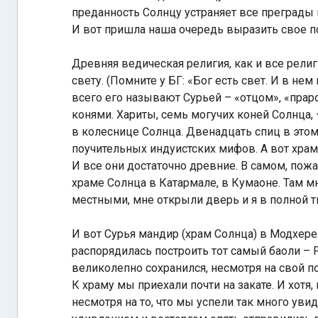
преданность Солнцу устраняет все преграды 
И вот пришла наша очередь выразить свое п
Древняя ведическая религия, как и все рели
свету. (Помните у БГ: «Бог есть свет. И в не
всего его называют Сурьей – «отцом», «пра
конями. Хариты, семь могучих коней Солнца, 
в колеснице Солнца. Двенадцать спиц в это
поучительных индуистских мифов. А вот храм
И все они достаточно древние. В самом, пожа
храме Солнца в Катармале, в Кумаоне. Там м
местными, мне открыли дверь и я в полной 
И вот Сурья мандир (храм Солнца) в Модхере
распорядилась построить тот самый баоли – Р
великолепно сохранился, несмотря на свой по
К храму мы приехали почти на закате. И хотя,
несмотря на то, что мы успели так много ув