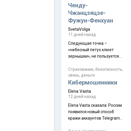
а продолжают встречаться
Ченду-
почти каждую неделю) и с
Чжанцзяцзе-
порога сообщил: "Эйтан
Фужун-Фенхуан
разводится!" Эйтан -
SvetaVolga
мальчик из религиозной
11 дней назад
семьи, из тех, кого называют
"вязаные кипы". С 2022-го
Следующая точка –
«небесный петух клюет
зернышки», не пользуется
спросом и вполне
заслужено, и чтобы попасть
Страхование, безопасность,
связь, деньги
на начало тропы показали
Кибермошенники
водителю карту, иначе
автобус не остановится.
Elena Vasta
Пошли туда, потому что я
12 дней назад
начиталась восторженных
Elena Vasta сказалa: России
отзывов. По мне – сплошная
появился новый способ
физуха, долгий спуск, потом
кражи аккаунтов Telegram
подъем по этому же пути.
без пароля и SMS
Вполне можно пропустить.