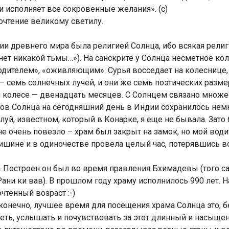
и исполняет все сокровенные желания». (с)
очтение великому светилу.
гии древнего мира была религией Солнца, ибо всякая религ
м нет никакой тьмы…»). На санскрите у Солнца несметное к
родителем», «оживляющим». Сурья восседает на колеснице
Индийский океан
— семь солнечных лучей, и они же семь поэтических разме
м колесе — двенадцать месяцев. C Солнцем связано множе
ов Солнца на сегодняшний день в Индии сохранилось немно
луй, известном, который в Конарке, я еще не бывала. Зато
не очень повезло – храм был закрыт на замок, но мой води
тишине и в одиночестве провела целый час, потерявшись 
. Построен он был во время правления Бхимадевы (того с
ани ки вав). В прошлом году храму исполнилось 990 лет. На
чтенный возраст :-)
 конечно, лучшее время для посещения храма Солнца это, б
идеть, услышать и почувствовать за этот длинный и насыще