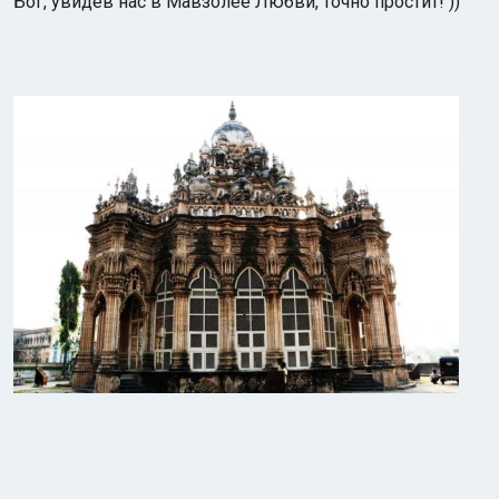
Бог, увидев нас в Мавзолее Любви, точно простит! ))