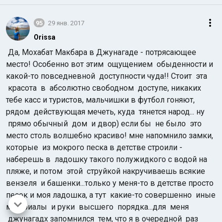
95
29 янв. 2017
Orissa
Да, Мохабат Макбара в Джунагаде - потрясающее
место! Особенно вот этим ощущением обыденности и
какой-то повседневной доступности чуда!! Стоит эта
красота в абсолютно свободном доступе, никаких
тебе касс и туристов, мальчишки в футбол гоняют,
рядом действующая мечеть, куда тянется народ... ну
прямо обычный дом и двор) если бы не было это
место столь волшебно красиво! мне напомнило замки,
которые из мокрого песка в детстве строили -
наберешь в ладошку такого полужидкого с водой на
пляже, и потом этой струйкой накручиваешь всякие
вензеля и башенки...только у меня-то в детстве просто
песок и моя ладошка, а тут какие-то совершенно иные
материалы и руки высшего порядка...для меня
джунагадх запомнился тем, что я в очередной раз