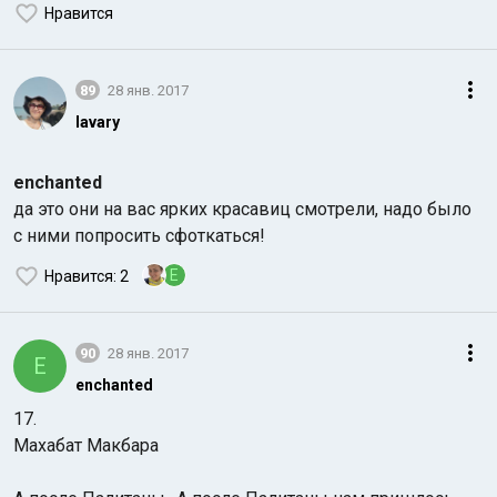
Нравится
89
28 янв. 2017
lavary
enchanted
да это они на вас ярких красавиц смотрели, надо было
с ними попросить сфоткаться!
E
Нравится
: 2
90
28 янв. 2017
E
enchanted
17.
Махабат Макбара