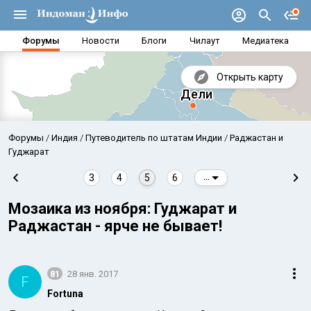
Форумы
Новости
Блоги
Чилаут
Медиатека
Открыть карту
Форумы
Индия
Путеводитель по штатам Индии
Раджастан и
Гуджарат
3
4
5
6
...
Мозаика из ноября: Гуджарат и
Раджастан - ярче не бывает!
81
28 янв. 2017
F
Аравийское море
Бенг
Fortuna