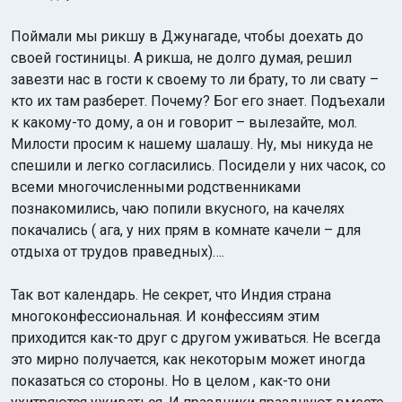
Поймали мы рикшу в Джунагаде, чтобы доехать до
своей гостиницы. А рикша, не долго думая, решил
завезти нас в гости к своему то ли брату, то ли свату –
кто их там разберет. Почему? Бог его знает. Подъехали
к какому-то дому, а он и говорит – вылезайте, мол.
Милости просим к нашему шалашу. Ну, мы никуда не
спешили и легко согласились. Посидели у них часок, со
всеми многочисленными родственниками
познакомились, чаю попили вкусного, на качелях
покачались ( ага, у них прям в комнате качели – для
отдыха от трудов праведных)….
Так вот календарь. Не секрет, что Индия страна
многоконфессиональная. И конфессиям этим
приходится как-то друг с другом уживаться. Не всегда
это мирно получается, как некоторым может иногда
показаться со стороны. Но в целом , как-то они