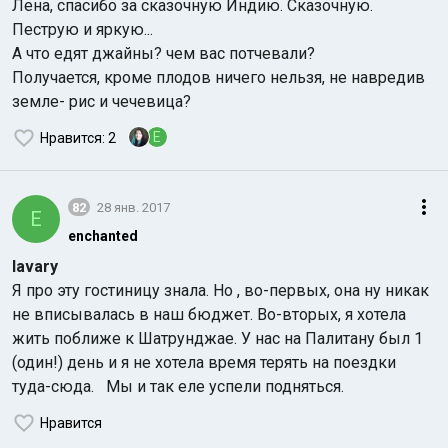
Лена, спасибо за сказочную Индию. Сказочную.
Пеструю и яркую...
А что едят джайны? чем вас потчевали?
Получается, кроме плодов ничего нельзя, не навредив
земле- рис и чечевица?
E
Нравится
: 2
Индийский океан
82
28 янв. 2017
E
enchanted
lavary
Я про эту гостиницу знала. Но , во-первых, она ну никак
не вписывалась в наш бюджет. Во-вторых, я хотела
жить поближе к Шатрунджае. У нас на Палитану был 1
(один!) день и я не хотела время терять на поездки
туда-сюда. Мы и так еле успели подняться.
Нравится