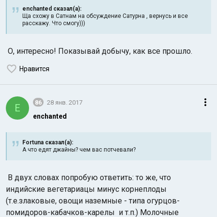
enchanted сказал(а):
Ща схожу в Сатнам на обсуждение Сатурна , вернусь и все
расскажу. Что смогу)))
О, интересно! Показывай добычу, как все прошло.
Нравится
86
28 янв. 2017
E
enchanted
Fortuna сказал(а):
А что едят джайны? чем вас потчевали?
В двух словах попробую ответить: то же, что
индийские вегетариацы минус корнеплоды
(т.е.злаковые, овощи наземные - типа огурцов-
помидоров-кабачков-карелы и т.п.) Молочные