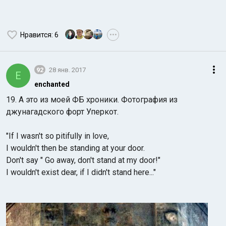
Нравится
: 6
•••
92
28 янв. 2017
E
enchanted
19. А это из моей ФБ хроники. Фотография из
джунагадского форт Уперкот.
"If I wasn't so pitifully in love,
I wouldn't then be standing at your door.
Don't say " Go away, don't stand at my door!"
I wouldn't exist dear, if I didn't stand here..."