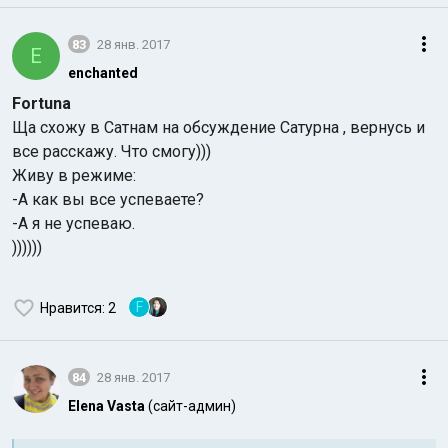
83
28 янв. 2017
E
enchanted
Fortuna
Ща схожу в Сатнам на обсуждение Сатурна , вернусь и
все расскажу. Что смогу)))
Живу в режиме:
-А как вы все успеваете?
-А я не успеваю.
))))))
F
Нравится
: 2
84
28 янв. 2017
Elena Vasta
(сайт-админ)