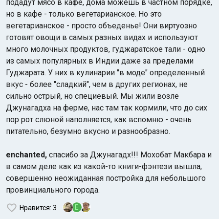
подадут мясо в кафе, дома можешь в частном порядке,
но в кафе - только вегетарианское. Но это
вегетарианское - просто объеденье! Они виртуозно
готовят овощи в самых разных видах и используют
много молочных продуктов, гуджаратское тали - одно
из самых популярных в Индии даже за пределами
Гуджарата. У них в кулинарии "в моде" определенный
вкус - более "сладкий", чем в других регионах, не
сильно острый, но специевый. Мы жили возле
Джунагадха на ферме, нас там так кормили, что до сих
пор рот слюной наполняется, как вспомню - очень
питательно, безумно вкусно и разнообразно.
enchanted,
спасибо за Джунагадх!!! Мохобат Макбара и
в самом деле как из какой-то книги-фэнтези вышла,
совершенно неожиданная постройка для небольшого
провинциального города.
E
Нравится
: 3