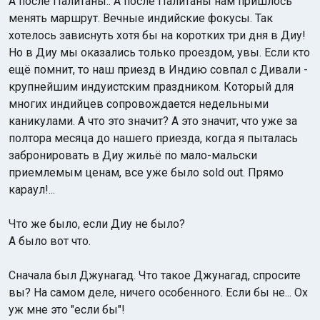
А после Палитаны.. А после Палитаны нам пришлось
менять маршрут. Вечные индийские фокусы. Так
хотелось зависнуть хотя бы на коротких три дня в Диу!
Но в Диу мы оказались только проездом, увы. Если кто
ещё помнит, то наш приезд в Индию совпал с Дивали -
крупнейшим индуистским праздником. Который для
многих индийцев сопровождается недельными
каникулами. А что это значит? А это значит, что уже за
полтора месяца до нашего приезда, когда я пыталась
забронировать в Диу жильё по мало-мальски
приемлемым ценам, все уже было sold out. Прямо
караул!...
Что же было, если Диу не было?
А было вот что.
Сначала был Джунагад. Что такое Джунагад, спросите
вы? На самом деле, ничего особенного. Если бы не... Ох
уж мне это "если бы"!