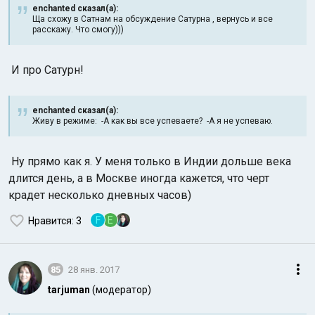
enchanted сказал(а):
Ща схожу в Сатнам на обсуждение Сатурна , вернусь и все
расскажу. Что смогу)))
И про Сатурн!
enchanted сказал(а):
Живу в режиме: -А как вы все успеваете? -А я не успеваю.
Ну прямо как я. У меня только в Индии дольше века
длится день, а в Москве иногда кажется, что черт
крадет несколько
дневных часов)
F
E
Нравится
: 3
85
28 янв. 2017
tarjuman
(модератор)