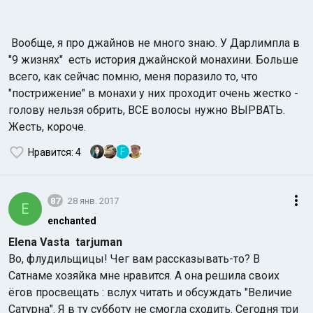
Вообще, я про джайнов не много знаю. У Дарлимпла в
"9 жизнях" есть история джайнской монахини. Больше
всего, как сейчас помню, меня поразило то, что
"пострижение" в монахи у них проходит очень жестко -
голову нельзя обрить, ВСЕ волосы нужно ВЫРВАТЬ.
Жесть, короче.
F
Нравится
: 4
87
28 янв. 2017
E
enchanted
Elena Vasta
tarjuman
Во, флудильщицы! Чег вам рассказывать-то? В
Сатнаме хозяйка мне нравится. А она решила своих
ёгов просвещать : вслух читать и обсуждать "Величие
Сатурна". Я в ту субботу не смогла сходить. Сегодня три