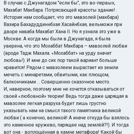
В случае с Джунагадом "если бы", это во-первых,
Махабат Макбара. Потрясающей красоты здание! .
История нам сообщает, что это мавзолей (макбара)
Вазира Бахадуддиннбхая Хасайнбхая, вельможи при
дворе наваба Махабат Хана II. Но я узнала это уже в
Москве. А когда мы были в Джунагаде, я была
уверена, что это Мохаббат Макбара – мавзолей любви
(вроде Тадж Махала. «Мохаббат» на урду значит
любовь!). И мне до сих пор такой вариант больше
нравится! Рядом с мавзолеем вырастает из земли
мечеть с минаретами, обвитыми, как плющом,
балкончиками … Совершенно сказочное место.
И, наверное, поэтому мне не хочется отказываться от
своей «любовной» теории! Ведь тогда даже царящая в
мавзолее легкая разруха будет лишь грустно
указывать нам на смысл такого памятника великой
любви ( а конечно, великой! А иначе откуда бы взялось
это каменное кружево, парящее над землёй?!). И тогда
вот она - воплощённая в камне метафора! Какой бы