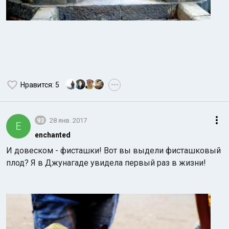
Нравится
: 5
•••
93
28 янв. 2017
E
enchanted
И довеском - фисташки! Вот вы выдели фисташковый
плод? Я в Джунагаде увидела первый раз в жизни!