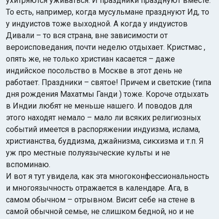
ухитряются уживаться. И праздники празднуют вместе.
То есть, например, когда мусульмане празднуют Ид, то
у индуистов тоже выходной. А когда у индуистов
Дивали – то вся страна, вне зависимости от
вероисповедания, почти неделю отдыхает. Кристмас ,
опять же, не только христиан касается – даже
индийское посольство в Москве в этот день не
работает. Праздники – святое! Причем и светские (типа
дня рождения Махатмы Ганди ) тоже. Короче отдыхать
в Индии любят не меньше нашего. И поводов для
этого находят немало – мало ли всяких религиозных
событий имеется в распоряжении индуизма, ислама,
христианства, буддизма, джайнизма, сикхизма и т.п. Я
уж про местные полуязыческие культы и не
вспоминаю.
И вот я тут увидела, как эта многоконфессиональность
и многоязычность отражается в календаре. Ага, в
самом обычном – отрывном. Висит себе на стене в
самой обычной семье, не слишком бедной, но и не