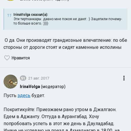
IrinaVolga сказал(а):
Эти тиртханкары давно мне покоя не дают. :) Зацепили почему-
то больше всего. :))))
О да. Они производят грандиозные впечатление: по обе
стороны от дороги стоят и сидят каменные исполины
Нравится
51
21 авг. 2017
IrinaVolga
(модератор)
Пусть
здесь
будет.
Покритикуйте: Приезжаем рано утром в Джалгаон.
Едем в Аджанту. Оттуда в Аурангабад. Хочу
попробовать успеть в этот же день в Дауладабад.
Иначе не успеваю на поезд в Ахмаднагар в 18.00
на