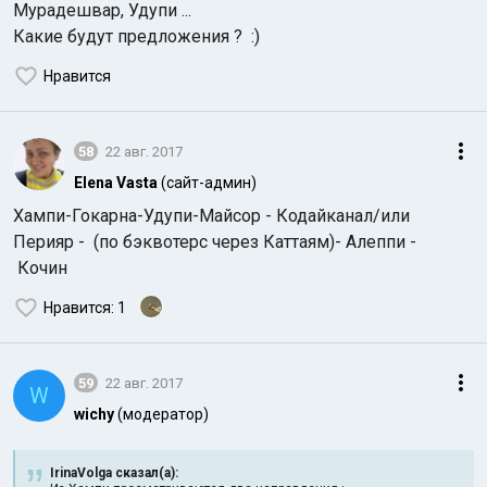
Мурадешвар, Удупи ...
Какие будут предложения ? :)
Нравится
58
22 авг. 2017
Elena Vasta
(сайт-админ)
Хампи-Гокарна-Удупи-Майсор - Кодайканал/или
Перияр - (по бэквотерс через Каттаям)- Алеппи -
Кочин
Нравится
: 1
59
22 авг. 2017
W
wichy
(модератор)
IrinaVolga сказал(а):