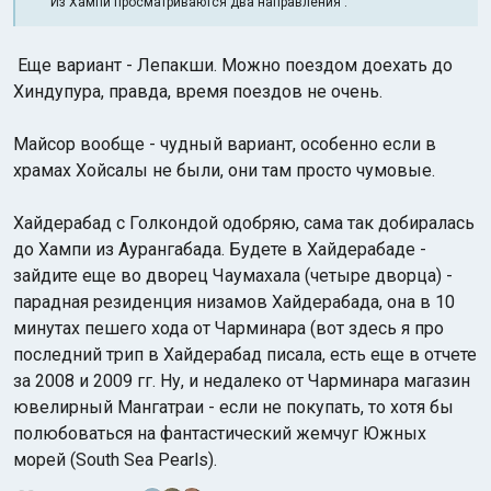
Из Хампи просматриваются два направления :
Еще вариант - Лепакши. Можно поездом доехать до
Хиндупура, правда, время поездов не очень.
Майсор вообще - чудный вариант, особенно если в
храмах Хойсалы не были, они там просто чумовые.
Хайдерабад с Голкондой одобряю, сама так добиралась
до Хампи из Аурангабада. Будете в Хайдерабаде -
зайдите еще во дворец Чаумахала (четыре дворца) -
парадная резиденция низамов Хайдерабада, она в 10
минутах пешего хода от Чарминара (вот здесь я про
последний трип в Хайдерабад писала, есть еще в отчете
за 2008 и 2009 гг. Ну, и недалеко от Чарминара магазин
ювелирный Мангатраи - если не покупать, то хотя бы
полюбоваться на фантастический жемчуг Южных
морей (South Sea Pearls).