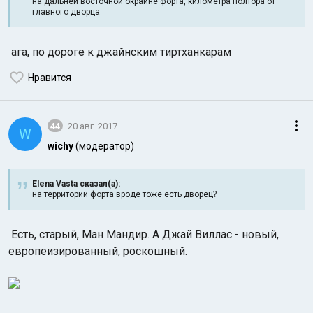
на дальней восточной окраине форта, километра полтора от
главного дворца
ага, по дороге к джайнским тиртханкарам
Нравится
44
20 авг. 2017
W
wichy
(модератор)
Elena Vasta сказал(а):
на территории форта вроде тоже есть дворец?
Есть, старый, Ман Мандир. А Джай Виллас - новый,
европеизированный, роскошный.