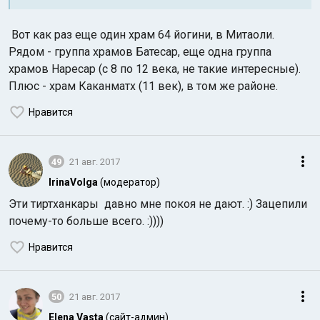
Вот как раз еще один храм 64 йогини, в Митаоли.
Рядом - группа храмов Батесар, еще одна группа
храмов Наресар (с 8 по 12 века, не такие интересные).
Плюс - храм Каканматх (11 век), в том же районе.
Нравится
49
21 авг. 2017
IrinaVolga
(модератор)
Эти тиртханкары давно мне покоя не дают. :) Зацепили
почему-то больше всего. :))))
Нравится
50
21 авг. 2017
Elena Vasta
(сайт-админ)