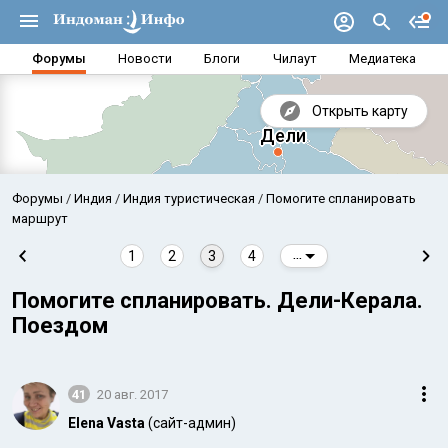
Форумы
Новости
Блоги
Чилаут
Медиатека
Открыть карту
Форумы
Индия
Индия туристическая
Помогите спланировать
маршрут
1
2
3
4
...
Помогите спланировать. Дели-Керала.
Поездом
41
20 авг. 2017
Аравийское море
Бенг
Elena Vasta
(сайт-админ)