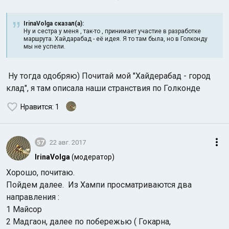
IrinaVolga сказал(а):
Ну и сестра у меня , так-то , принимает участие в разработке
маршрута. Хайдарабад - её идея. Я то там была, но в Голконду
мы не успели.
Ну тогда одобряю) Почитай мой "Хайдерабад - город
клад", я там описала наши странствия по Голконде
Нравится
: 1
57
22 авг. 2017
IrinaVolga
(модератор)
Хорошо, почитаю.
Пойдем далее. Из Хампи просматриваются два
направления :
1 Майсор
2 Мадгаон, далее по побережью ( Гокарна,