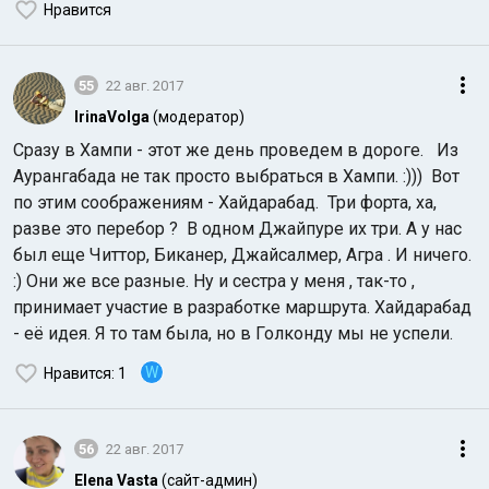
Нравится
55
22 авг. 2017
IrinaVolga
(модератор)
Сразу в Хампи - этот же день проведем в дороге. Из
Аурангабада не так просто выбраться в Хампи. :))) Вот
по этим соображениям - Хайдарабад. Три форта, ха,
разве это перебор ? В одном Джайпуре их три. А у нас
был еще Читтор, Биканер, Джайсалмер, Агра . И ничего.
:) Они же все разные. Ну и сестра у меня , так-то ,
принимает участие в разработке маршрута. Хайдарабад
- её идея. Я то там была, но в Голконду мы не успели.
W
Нравится
: 1
56
22 авг. 2017
Elena Vasta
(сайт-админ)