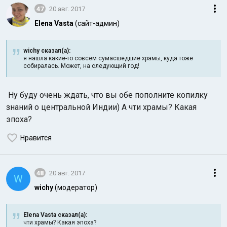
47
20 авг. 2017
Elena Vasta
(сайт-админ)
wichy сказал(а):
я нашла какие-то совсем сумасшедшие храмы, куда тоже
собиралась. Может, на следующий год!
Ну буду очень ждать, что вы обе пополните копилку
знаний о центральной Индии) А чти храмы? Какая
эпоха?
Нравится
48
20 авг. 2017
W
wichy
(модератор)
Elena Vasta сказал(а):
чти храмы? Какая эпоха?