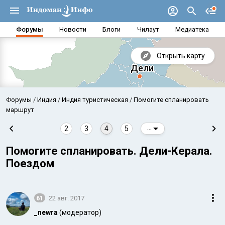
Форумы
Новости
Блоги
Чилаут
Медиатека
Открыть карту
Форумы
Индия
Индия туристическая
Помогите спланировать
маршрут
2
3
4
5
...
Помогите спланировать. Дели-Керала.
Поездом
61
22 авг. 2017
Аравийское море
Бенг
_newra
(модератор)