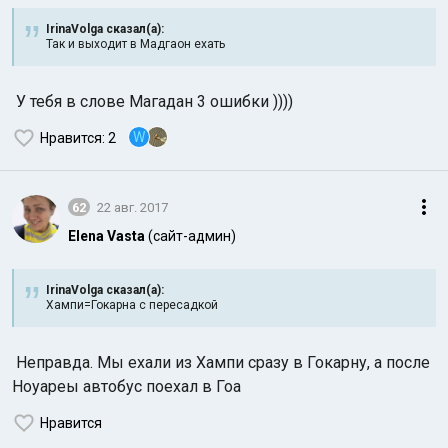
IrinaVolga сказал(а):
Так и выходит в Мадгаон ехать
У тебя в слове Магадан 3 ошибки ))))
W
Нравится
: 2
Индийский океан
62
22 авг. 2017
Elena Vasta
(сайт-админ)
IrinaVolga сказал(а):
Хампи=Гокарна с пересадкой
Неправда. Мы ехали из Хампи сразу в Гокарну, а после
Ноуареы автобус поехал в Гоа
Нравится