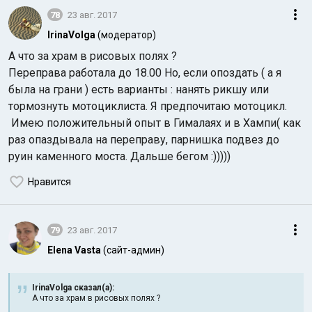
78
23 авг. 2017
IrinaVolga
(модератор)
А что за храм в рисовых полях ?
Переправа работала до 18.00 Но, если опоздать ( а я
была на грани ) есть варианты : нанять рикшу или
тормознуть мотоциклиста. Я предпочитаю мотоцикл.
Имею положительный опыт в Гималаях и в Хампи( как
раз опаздывала на переправу, парнишка подвез до
руин каменного моста. Дальше бегом :)))))
Нравится
79
23 авг. 2017
Elena Vasta
(сайт-админ)
IrinaVolga сказал(а):
А что за храм в рисовых полях ?