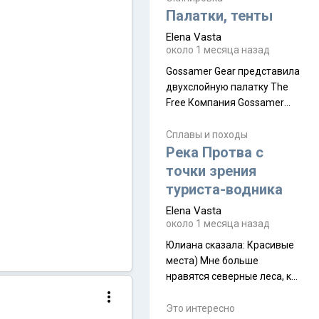
надеюсь увидеть.
Палатки, тенты
Elena Vasta
около 1 месяца назад
Gossamer Gear представила
двухслойную палатку The
Free Компания Gossamer
Gear представила
туристическую палатку The
Сплавы и походы
Free, которая стала первой
Река Протва с
полностью самонесущей
точки зрения
ультралегкой моделью в
туриста-водника
ассортименте
Elena Vasta
производителя. Новинка
около 1 месяца назад
получила двухслойную
конструкцию с отдельным
Юлиана сказалa: Красивые
внешним тентом и сетчатой
места) Мне больше
внутренней палаткой, а ее
нравятся северные леса, как
масса в базовой
в Новгородчине)) Где флора
комплектации составляет
южной тайги
Это интересно