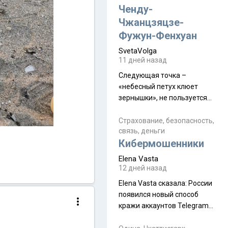
а продолжают встречаться
Ченду-
почти каждую неделю) и с
Чжанцзяцзе-
порога сообщил: "Эйтан
Фужун-Фенхуан
разводится!" Эйтан -
SvetaVolga
мальчик из религиозной
11 дней назад
семьи, из тех, кого называют
"вязаные кипы". С 2022-го
Следующая точка –
«небесный петух клюет
зернышки», не пользуется
спросом и вполне
заслужено, и чтобы попасть
Страхование, безопасность,
связь, деньги
на начало тропы показали
)
Кибермошенники
водителю карту, иначе
автобус не остановится.
Elena Vasta
Пошли туда, потому что я
12 дней назад
начиталась восторженных
Elena Vasta сказалa: России
отзывов. По мне – сплошная
появился новый способ
физуха, долгий спуск, потом
кражи аккаунтов Telegram
подъем по этому же пути.
без пароля и SMS
Вполне можно пропустить.