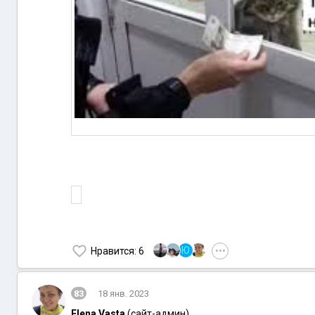
Ю
Нравится
: 6
•••
83
18 янв. 2023
Elena Vasta
(сайт-админ)