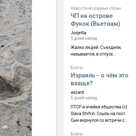
июля. Премьера будет на
Дивали 8 ноября.
Новости из разных стран
ЧП на острове
Фукок (Вьетнам)
Jorjetta
5 дней назад
Жалко людей. Съездили,
называется, в отпуск...
Блоги
Израиль - о чём это
вааще?
wizard
6 дней назад
ПТСР и ячейка общества (с)
Slava Shifrin: Ссыль на пост
Сын вернулся со встречи с
армейскими друзьями (год
уже, как демобилизовались,
Блоги