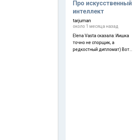
около 845 г. Палатка весит
Про искусственный
менее
интеллект
tarjuman
около 1 месяца назад
Elena Vasta сказалa: Иишка
точно не спорщик, а
редкостный дипломат) Вот,
точно, надо его в МИДы на
помощь в переговорах
слать))