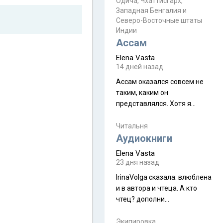
Прочитайте! У моих двух
Одича, Чхаттисгарх,
Пока
Западная Бенгалия и
знакомых вот так увели
Северо-Восточные штаты
аккаунты
Индии
Ассам
Elena Vasta
14 дней назад
Ассам оказался совсем не
таким, каким он
представлялся. Хотя я
увидела его буквально
краешек, но все же схватила
Читальня
ауру штата, как-то он меня
Аудиокниги
принял и я его. Пышная
Elena Vasta
природа, мягкие
23 дня назад
доброжелательные люди,
IrinaVolga сказалa: влюблена
такая как бы переходная
и в автора и чтеца. А кто
ступень между привычной
чтец? дополни
нам Индией и остальными
рекомендацию
СВ штатами, которые я тоже
Экипировка