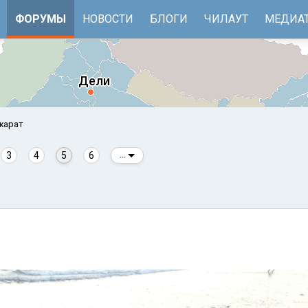
ФОРУМЫ
НОВОСТИ
БЛОГИ
ЧИЛАУТ
МЕДИА
жарат
3
4
5
6
...
е
Бенгальский залив