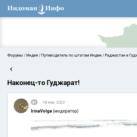
Форумы
Индия
Путеводитель по штатам Индии
Раджастан и Гуд
Наконец-то Гуджарат!
81
18 янв. 2023
IrinaVolga
(модератор)
Аравийское мор