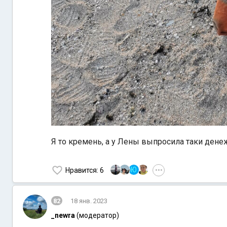
Я то кремень, а у Лены выпросила таки денеж
Ю
Нравится
: 6
•••
82
18 янв. 2023
_newra
(модератор)