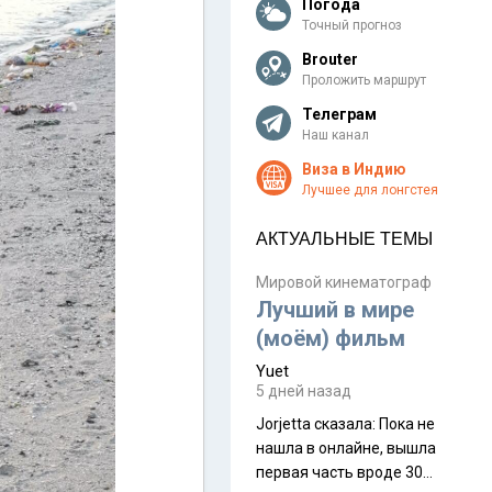
Погода
Точный прогноз
Brouter
Проложить маршрут
Телеграм
Наш канал
Виза в Индию
Лучшее для лонгстея
АКТУАЛЬНЫЕ ТЕМЫ
Мировой кинематограф
Лучший в мире
(моём) фильм
Yuet
5 дней назад
Jorjetta сказалa: Пока не
нашла в онлайне, вышла
первая часть вроде 30