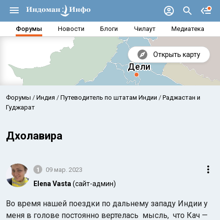
Форумы
Новости
Блоги
Чилаут
Медиатека
Открыть карту
Форумы
Индия
Путеводитель по штатам Индии
Раджастан и
Гуджарат
Дхолавира
1
09 мар. 2023
Elena Vasta
(сайт-админ)
Аравийское море
Бенг
Во время нашей поездки по дальнему западу Индии у
меня в голове постоянно вертелась мысль, что Кач —