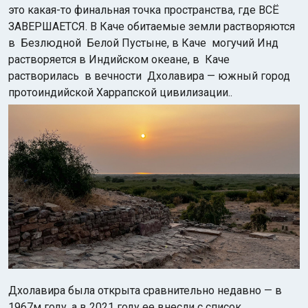
это какая-то финальная точка пространства, где ВСЁ
ЗАВЕРШАЕТСЯ. В Каче обитаемые земли растворяются
в Безлюдной Белой Пустыне, в Каче могучий Инд
растворяется в Индийском океане, в Каче
растворилась в вечности Дхолавира — южный город
протоиндийской Харрапской цивилизации..
Индийский океан
Дхолавира была открыта сравнительно недавно — в
1967м году, а в 2021 году ее внесли с список