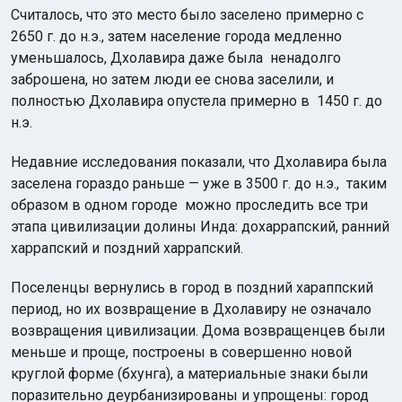
Считалось, что это место было заселено примерно с
2650 г. до н.э., затем население города медленно
уменьшалось, Дхолавира даже была ненадолго
заброшена, но затем люди ее снова заселили, и
полностью Дхолавира опустела примерно в 1450 г. до
н.э.
Недавние исследования показали, что Дхолавира была
заселена гораздо раньше — уже в 3500 г. до н.э., таким
образом в одном городе можно проследить все три
этапа цивилизации долины Инда: дохаррапский, ранний
харрапский и поздний харрапский.
Поселенцы вернулись в город в поздний хараппский
период, но их возвращение в Дхолавиру не означало
возвращения цивилизации. Дома возвращенцев были
меньше и проще, построены в совершенно новой
круглой форме (бхунга), а материальные знаки были
поразительно деурбанизированы и упрощены: город