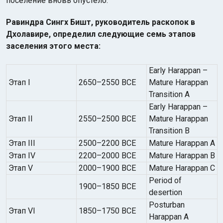
поселение вновь опустело.
Равиндра Сингх Бишт, руководитель раскопок в
Дхолавире, определил следующие семь этапов
заселения этого места:
Early Harappan –
Этап I
2650–2550 BCE
Mature Harappan
Transition A
Early Harappan –
Этап II
2550–2500 BCE
Mature Harappan
Transition B
Этап III
2500–2200 BCE
Mature Harappan A
Этап IV
2200–2000 BCE
Mature Harappan B
Этап V
2000–1900 BCE
Mature Harappan C
Period of
1900–1850 BCE
desertion
Posturban
Этап VI
1850–1750 BCE
Harappan A