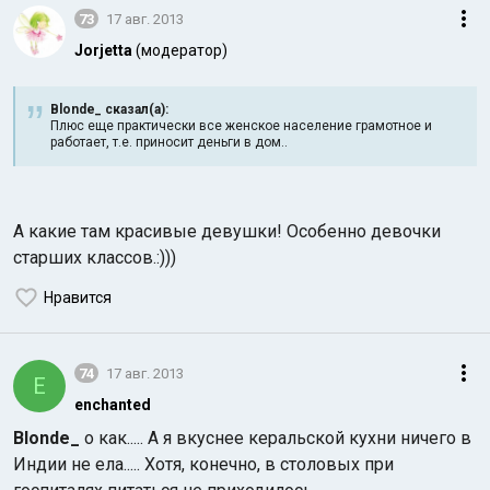
73
17 авг. 2013
Jorjetta
(модератор)
Blonde_ сказал(а):
Плюс еще практически все женское население грамотное и
работает, т.е. приносит деньги в дом..
А какие там красивые девушки! Особенно девочки
старших классов.:)))
Нравится
74
17 авг. 2013
E
enchanted
Blonde_
о как..... А я вкуснее керальской кухни ничего в
Индии не ела..... Хотя, конечно, в столовых при