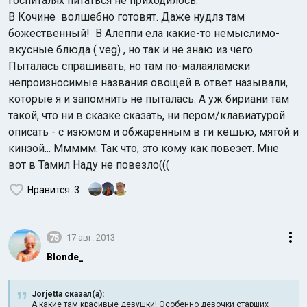
госпиталях питаться не приходилось.
В Кочине волшебно готовят. Даже нудлз там
божественный! В Алеппи ела какие-то немыслимо-
вкусные блюда ( veg) , но так и не знаю из чего.
Пыталась спрашивать, но там по-малаяламски
непроизносимые названия овощей в ответ называли,
которые я и запомнить не пыталась. А уж бириани там
такой, что ни в сказке сказать, ни пером/клавиатурой
описать - с изюмом и обжаренным в ги кешью, мятой и
кинзой... Ммммм. Так что, это кому как повезет. Мне
вот в Тамил Наду не повезло(((
Нравится
: 3
75
17 авг. 2013
Blonde_
Jorjetta сказал(а):
А какие там красивые девушки! Особенно девочки старших