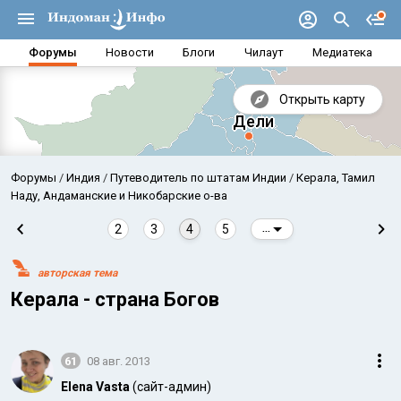
Форумы
Новости
Блоги
Чилаут
Медиатека
Открыть карту
Форумы
Индия
Путеводитель по штатам Индии
Керала, Тамил
Наду, Андаманские и Никобарские о-ва
2
3
4
5
...
авторская тема
Керала - страна Богов
61
08 авг. 2013
Аравийское море
Бенг
Elena Vasta
(сайт-админ)