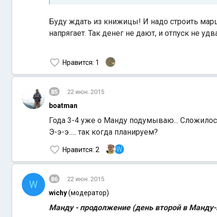
Буду ждать из книжицы! И надо строить маршр
напрягает. Так денег не дают, и отпуск не уд
Нравится
: 1
85
22 июн. 2015
boatman
Года 3-4 уже о Манду подумываю... Сложилось
Э-э-э..... так когда планируем?
W
Нравится
: 2
86
22 июн. 2015
W
wichy
(модератор)
Манду - продолжение (день второй в Манду-