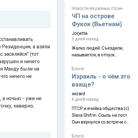
июля. Премьера будет на
Дивали 8 ноября.
Новости из разных стран
ЧП на острове
Фукок (Вьетнам)
Jorjetta
осстанавливать
5 дней назад
 Резиденции, а взяли
Жалко людей. Съездили,
 заселяйся" (тот
называется, в отпуск...
разрушен и ничего
ия Манду были на
Блоги
Израиль - о чём это
что ничего не
вааще?
wizard
 а ночью - уже не
6 дней назад
точку, наверно,
ПТСР и ячейка общества (с)
Slava Shifrin: Ссыль на пост
Сын вернулся со встречи с
армейскими друзьями (год
уже, как демобилизовались,
Блоги