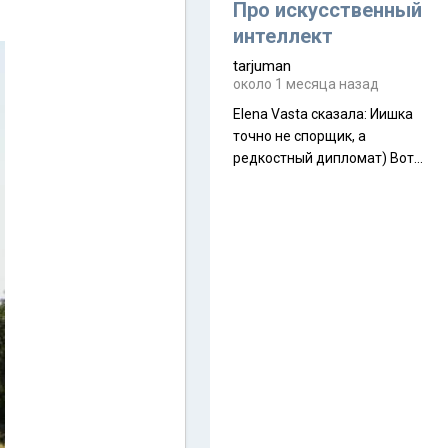
около 845 г. Палатка весит
Про искусственный
менее
интеллект
tarjuman
около 1 месяца назад
Elena Vasta сказалa: Иишка
точно не спорщик, а
редкостный дипломат) Вот,
точно, надо его в МИДы на
помощь в переговорах
слать))