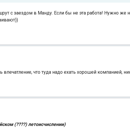
ут с заездом в Манду. Если бы не эта работа! Нужно же на
ваивают))
 впечатление, что туда надо ехать хорошей компанией, ник
йском (????) летоисчислении)