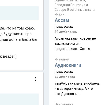
Прочитайте! У моих двух
Одича, Чхаттисгарх,
Пока
Западная Бенгалия и
знакомых вот так увели
Северо-Восточные штаты
аккаунты
Индии
Ассам
Elena Vasta
а, что на том краю,
14 дней назад
да буду писать про
Ассам оказался совсем не
дний день, я была бы
таким, каким он
представлялся. Хотя я
увидела его буквально
к везде :)
краешек, но все же схватила
Читальня
ауру штата, как-то он меня
Аудиокниги
принял и я его. Пышная
Elena Vasta
природа, мягкие
23 дня назад
доброжелательные люди,
IrinaVolga сказалa: влюблена
такая как бы переходная
и в автора и чтеца. А кто
ступень между привычной
чтец? дополни
нам Индией и остальными
рекомендацию
СВ штатами, которые я тоже
Экипировка