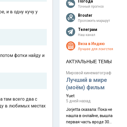
Погода
Точный прогноз
е, и в одну кучу у
Brouter
Проложить маршрут
Телеграм
Наш канал
Виза в Индию
Лучшее для лонгстея
Я потом фотки найду и
АКТУАЛЬНЫЕ ТЕМЫ
Мировой кинематограф
Лучший в мире
(моём) фильм
Yuet
а там всего два с
5 дней назад
буду в любимых местах
Jorjetta сказалa: Пока не
нашла в онлайне, вышла
первая часть вроде 30