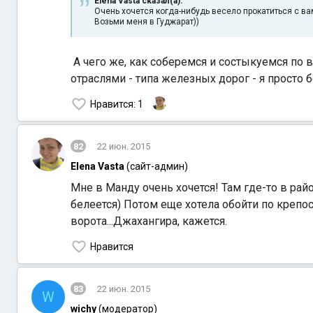
Elena Vasta сказал(а):
Очень хочется когда-нибудь весело прокатиться с в
Возьми меня в Гуджарат))
А чего же, как соберемся и состыкуемся по вр
отраслями - типа железных дорог - я просто 
Нравится
: 1
82
22 июн. 2015
Elena Vasta
(сайт-админ)
Мне в Манду очень хочется! Там где-то в рай
белеется) Потом еще хотела обойти по крепос
ворота...Джахангира, кажется.
Нравится
83
22 июн. 2015
W
wichy
(модератор)