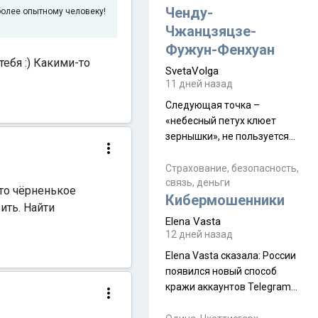
а продолжают встречаться
Ченду-
более опытному человеку!
почти каждую неделю) и с
Чжанцзяцзе-
порога сообщил: "Эйтан
Фужун-Фенхуан
разводится!" Эйтан -
тебя :) Какими-то
SvetaVolga
мальчик из религиозной
11 дней назад
семьи, из тех, кого называют
"вязаные кипы". С 2022-го
Следующая точка –
«небесный петух клюет
зернышки», не пользуется
спросом и вполне
заслужено, и чтобы попасть
Страхование, безопасность,
связь, деньги
на начало тропы показали
-то чёрненькое
Кибермошенники
водителю карту, иначе
ить. Найти
автобус не остановится.
Elena Vasta
Пошли туда, потому что я
12 дней назад
начиталась восторженных
Elena Vasta сказалa: России
отзывов. По мне – сплошная
появился новый способ
физуха, долгий спуск, потом
кражи аккаунтов Telegram
подъем по этому же пути.
без пароля и SMS
Вполне можно пропустить.