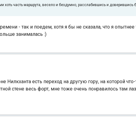
ами хоть часть маршрута, весело и бездумно, расслабившись и доверившись 
емени - так и поедем, хотя я бы не сказала, что я опытнее 
больше занималась :)
оне Нилкханта есть переход на другую гору, на которой что
тной стене весь форт, мне тоже очень понравилось там лаз