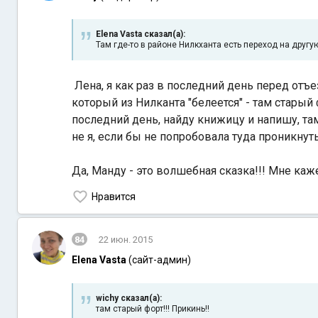
Elena Vasta сказал(а):
Там где-то в районе Нилкханта есть переход на другую
Лена, я как раз в последний день перед отъе
который из Нилканта "белеется" - там старый 
последний день, найду книжицу и напишу, та
не я, если бы не попробовала туда проникнуть
Да, Манду - это волшебная сказка!!! Мне каж
Нравится
84
22 июн. 2015
Elena Vasta
(сайт-админ)
wichy сказал(а):
там старый форт!!! Прикинь!!