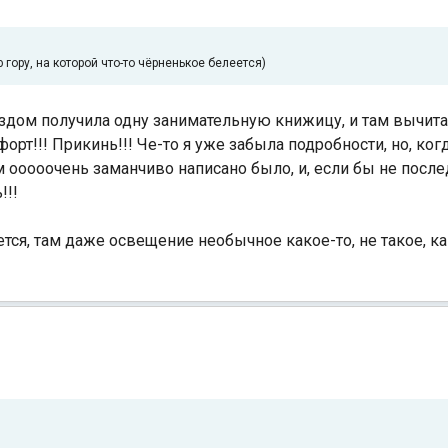
 гору, на которой что-то чёрненькое белеется)
здом получила одну занимательную книжицу, и там вычитал
форт!!! Прикинь!!! Че-то я уже забыла подробности, но, ког
м ооооочень заманчиво написано было, и, если бы не после
!!!
ется, там даже освещение необычное какое-то, не такое, ка