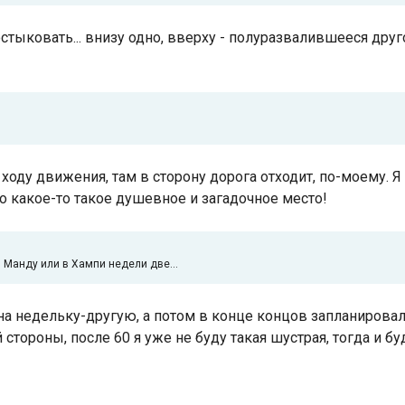
состыковать... внизу одно, вверху - полуразвалившееся друго
Индийский океан
по ходу движения, там в сторону дорога отходит, по-моему. 
 Но какое-то такое душевное и загадочное место!
 Манду или в Хампи недели две...
на недельку-другую, а потом в конце концов запланировал
ой стороны, после 60 я уже не буду такая шустрая, тогда и 