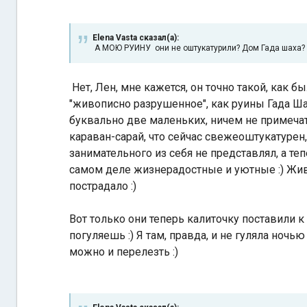
Elena Vasta сказал(а):
А МОЮ РУИНУ они не оштукатурили? Дом Гада шаха?
Нет, Лен, мне кажется, он точно такой, как б
"живописно разрушенное", как руины Гада Ша
буквально две маленьких, ничем не примечате
караван-сарай, что сейчас свежеоштукатурен,
занимательного из себя не представлял, а те
самом деле жизнерадостные и уютные :) Живо
пострадало :)
Вот только они теперь калиточку поставили 
погуляешь :) Я там, правда, и не гуляла ночь
можно и перелезть :)