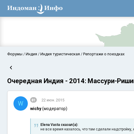
Форумы
Индия
Индия туристическая
Репортажи о поездках
Очередная Индия - 2014: Массури-Ри
81
22 июн. 2015
W
wichy
(модератор)
Аравийское мор
Elena Vasta сказал(а):
не все время казалось, что там сделали надстройку,