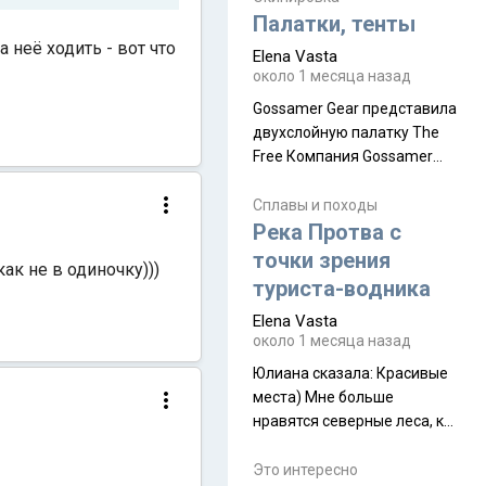
надеюсь увидеть.
Палатки, тенты
 неё ходить - вот что
Elena Vasta
около 1 месяца назад
Gossamer Gear представила
двухслойную палатку The
Free Компания Gossamer
Gear представила
туристическую палатку The
Сплавы и походы
Free, которая стала первой
Река Протва с
полностью самонесущей
точки зрения
ак не в одиночку)))
ультралегкой моделью в
туриста-водника
ассортименте
Elena Vasta
производителя. Новинка
около 1 месяца назад
получила двухслойную
конструкцию с отдельным
Юлиана сказалa: Красивые
внешним тентом и сетчатой
места) Мне больше
внутренней палаткой, а ее
нравятся северные леса, как
масса в базовой
в Новгородчине)) Где флора
комплектации составляет
южной тайги
Это интересно