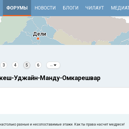
ФОРУМЫ
НОВОСТИ
БЛОГИ
ЧИЛАУТ
МЕДИА
3
4
5
6
...
шикеш-Уджайн-Манду-Омкарешвар
е
Бенгальский залив
 настолько разные и несопоставимые этажи. Как ты права насчет медресе!