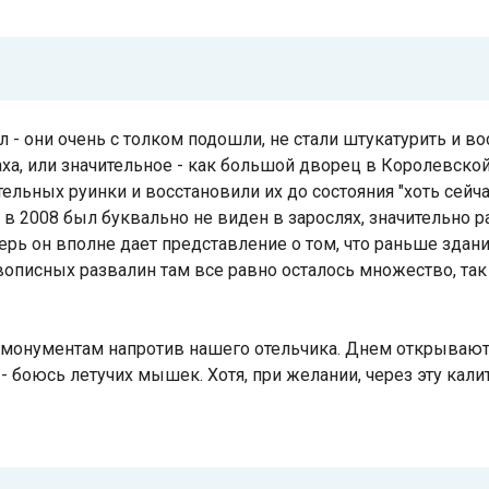
ыл - они очень с толком подошли, не стали штукатурить и в
ха, или значительное - как большой дворец в Королевской
льных руинки и восстановили их до состояния "хоть сейчас
 в 2008 был буквально не виден в зарослях, значительно 
перь он вполне дает представление о том, что раньше здан
писных развалин там все равно осталось множество, так 
к монументам напротив нашего отельчика. Днем открывают,
ю - боюсь летучих мышек. Хотя, при желании, через эту кали