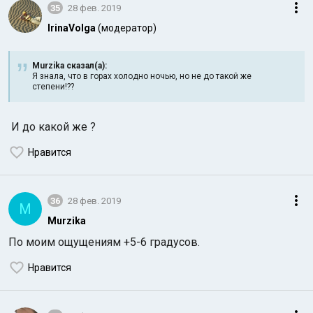
35
28 фев. 2019
IrinaVolga
(модератор)
Murzika сказал(а):
Я знала, что в горах холодно ночью, но не до такой же
степени!??
И до какой же ?
Нравится
36
28 фев. 2019
M
Murzika
По моим ощущениям +5-6 градусов.
Нравится