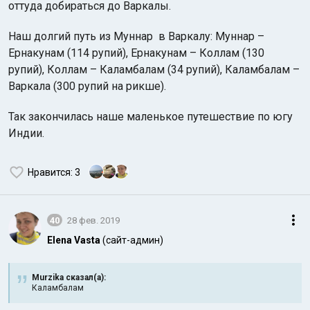
оттуда добираться до Варкалы.
Наш долгий путь из Муннар в Варкалу: Муннар –
Ернакунам (114 рупий), Ернакунам – Коллам (130
рупий), Коллам – Каламбалам (34 рупий), Каламбалам –
Варкала (300 рупий на рикше).
Так закончилась наше маленькое путешествие по югу
Индии.
Нравится
: 3
40
28 фев. 2019
Elena Vasta
(сайт-админ)
Murzika сказал(а):
Каламбалам