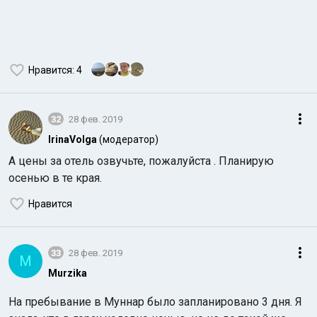
Нравится
: 4
32
28 фев. 2019
IrinaVolga
(модератор)
А цены за отель озвучьте, пожалуйста . Планирую
осенью в те края.
Нравится
33
28 фев. 2019
M
Murzika
На пребывание в Муннар было запланировано 3 дня. Я