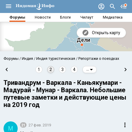
Форумы
Новости
Блоги
Чилаут
Медиатека
Открыть карту
Форумы
Индия
Индия туристическая
Репортажи о поездках
1
2
3
4
...
Тривандрум - Варкала - Каньякумари -
Мадурай - Мунар - Варкала. Небольшие
путевые заметки и действующие цены
на 2019 год
Аравийское море
Бенг
21
27 фев. 2019
M