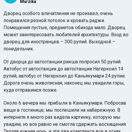
Murzika
Дворец особого впечатления не произвел, очень
понравился резной потолок и кровать раджи.
Помещения пустые, предметов обихода мало. Дворец
может заинтересовать любителей архитектуры. Вход во
дворец для иностранцев – 300 рупий. Выходной –
понедельник.
Индийский океан
От дворца до автостанции рикша попросил 50 рупий.
Автобус от автостанции до автостанции Нагеркоил 14
рупий, автобус от Нагеркоил до Каньякумари 24 рупии.
Дорога очень живописная, наконец мы увидели горы,
куда отправимся позже.
Около 6 вечера мы прибыли в Каньякумари. Побросав
вещи в гостинице, мы поспешили на набережную. В
интернете я много раз видела картинку, которую мы
увидим, но все равно не смогла сдержать восхищения.
Теплая южная ночь, и эти два комплекса все в огнях.