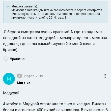
Murzika сказал(а):
Мемориал Вивиканды и тамильского поэта с берега смотрится
очень внушительно, но делать там особенно нечего, новодел,
принимает посетителей с 2014 года. З
С берега смотрится очень красиво! А где-то рядом с
посадкой на катер, ведущий к мемориалу, есть местная
едальня, где я ела самый вкусный в моей жизни
бриани)
Нравится
30
28 фев. 2019
M
Murzika
Мадурай
Автобус в Мадурай стартовал только в час дня. Билеты
брали в агенстве, 400 рупий на человека. В пути около 6