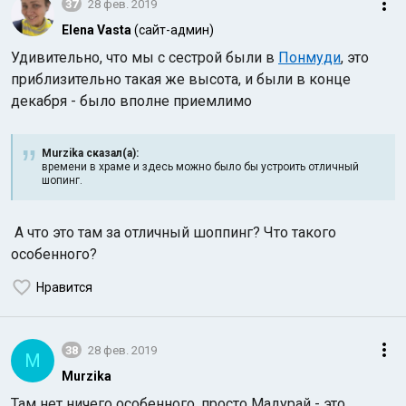
37
28 фев. 2019
Elena Vasta
(сайт-админ)
Удивительно, что мы с сестрой были в
Понмуди
, это
приблизительно такая же высота, и были в конце
декабря - было вполне приемлимо
Murzika сказал(а):
времени в храме и здесь можно было бы устроить отличный
шопинг.
А что это там за отличный шоппинг? Что такого
особенного?
Нравится
38
28 фев. 2019
M
Murzika
Там нет ничего особенного, просто Мадурай - это