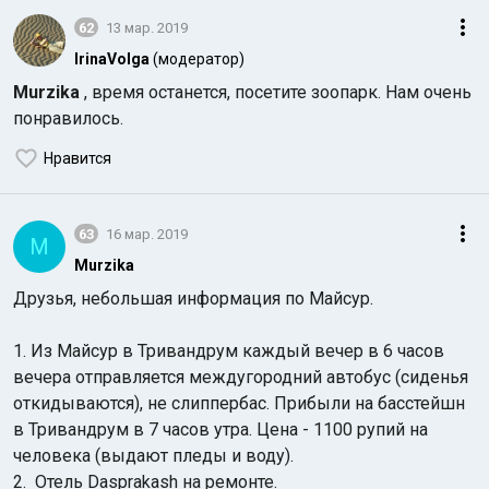
62
13 мар. 2019
IrinaVolga
(модератор)
Murzika
, время останется, посетите зоопарк. Нам очень
понравилось.
Нравится
63
16 мар. 2019
M
Murzika
Друзья, небольшая информация по Майсур.
1. Из Майсур в Тривандрум каждый вечер в 6 часов
вечера отправляется междугородний автобус (сиденья
откидываются), не слиппербас. Прибыли на басстейшн
в Тривандрум в 7 часов утра. Цена - 1100 рупий на
человека (выдают пледы и воду).
2. Отель Dasprakash на ремонте.