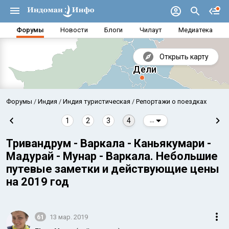
Форумы
Новости
Блоги
Чилаут
Медиатека
Открыть карту
Форумы
Индия
Индия туристическая
Репортажи о поездках
1
2
3
4
...
Тривандрум - Варкала - Каньякумари -
Мадурай - Мунар - Варкала. Небольшие
путевые заметки и действующие цены
на 2019 год
Аравийское море
Бенг
61
13 мар. 2019