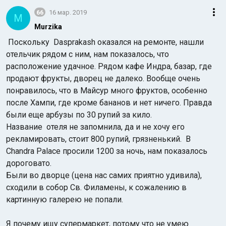
66
16 мар. 2019
M
Murzika
Поскольку Dasprakash оказался на ремонте, нашли
отельчик рядом с ним, нам показалось, что
расположение удачное. Рядом кафе Индра, базар, где
продают фрукты, дворец не далеко. Вообще очень
понравилось, что в Майсур много фруктов, особенно
после Хампи, где кроме бананов и нет ничего. Правда
были еще арбузы по 30 рупий за кило.
Название отеля не запомнила, да и не хочу его
рекламировать, стоит 800 рупий, грязненький. В
Chandra Palace просили 1200 за ночь, нам показалось
дороговато.
Были во дворце (цена нас самих приятно удивила),
сходили в собор Св. Филамены, к сожалению в
картинную галерею не попали.
Я почему ищу супермаркет, потому что не умею