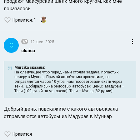
продают майсурский шелк много кругом, как мне
показалось.
Нравится
: 1
67
12 фев. 2025
C
chaica
Murzika сказалa:
На следующее утро перед нами стояла задача, попасть к
вечеру в Муннар. Прямой автобус мы пропустили, он
отправляется часов 10 утра, нам посоветовали ехать через
Тени. Добирались на рейсовых автобусах. Цены: Мадурай –
Тени (100 рупий на человека). Тени – Мунар (82 рупии).
Добрый день, подскажите с какого автовокзала
отправляются автобусы из Мадурая в Муннар.
Нравится