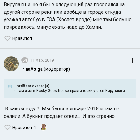
Вирупакши. но я бы в следующий раз поселился на
другой стороне реки или вообще в городе откуда
уезжал автобус в ГОА (Хоспет вроде) мне там больше
понравилось, минус ехать надо до Хампи.
Нравится
54
11 мар. 2019
IrinaVolga
(модератор)
LordBear сказал(а):
я там жил в Rocky Guesthouse практически у стен Вирупакши
В каком году ? Мы были в январе 2018 и там не
селили. А букинг продает отели... И это странно.
Нравится
: 1