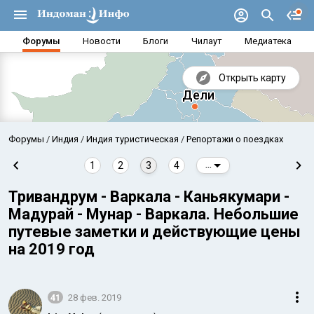
Форумы
Новости
Блоги
Чилаут
Медиатека
Открыть карту
Форумы
Индия
Индия туристическая
Репортажи о поездках
1
2
3
4
...
Тривандрум - Варкала - Каньякумари -
Мадурай - Мунар - Варкала. Небольшие
путевые заметки и действующие цены
на 2019 год
Аравийское море
Бенг
41
28 фев. 2019