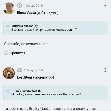
52
10 мар. 2019
Elena Vasta
(сайт-админ)
Murzika сказал(а):
Возможно кому-то пригодится информация. Т
Спасибо, полезная инфа
Нравится
53
10 мар. 2019
LordBear
(модератор)
IrinaVolga сказал(а):
Murzika , а что с жильем на стороне Вирупакши ?
я там жил в Rocky Guesthouse практически у стен