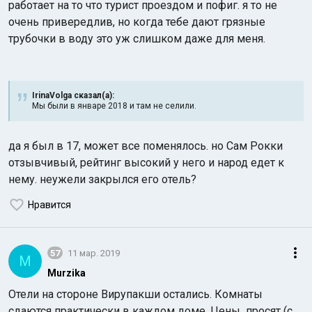
работает на то что турист проездом и пофиг. я то не
очень привередлив, но когда тебе дают грязные
трубочки в воду это уж слишком даже для меня.
IrinaVolga сказал(а):
Мы были в январе 2018 и там не селили.
да я был в 17, может все поменялось. но Сам Рокки
отзывчивый, рейтинг высокий у него и народ едет к
нему. неужели закрылся его отель?
Нравится
57
11 мар. 2019
M
Murzika
Отели на стороне Вирупакши остались. Комнаты
сдаются практически в каждом доме. Цены просят (с