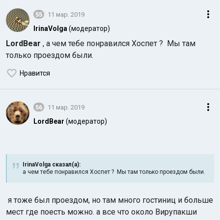
55
11 мар. 2019
IrinaVolga
(модератор)
LordBear
, а чем тебе понравился Хоспет ? Мы там
только проездом были.
Нравится
56
11 мар. 2019
LordBear
(модератор)
IrinaVolga сказал(а):
а чем тебе понравился Хоспет ? Мы там только проездом были.
я тоже был проездом, но там много гостиниц и больше
мест где поесть можно. а все что около Вирупакши