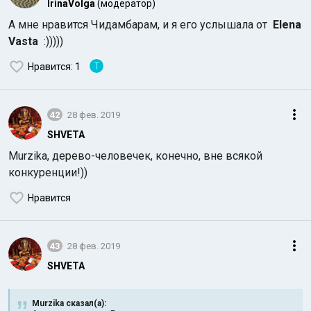
IrinaVolga
(модератор)
А мне нравится Чидамбарам, и я его услышала от
Elena
Vasta
:)))))
T
Нравится
: 1
42
28 фев. 2019
Индийский океан
SHVETA
Murzika, дерево-человечек, конечно, вне всякой
конкуренции!))
Нравится
43
28 фев. 2019
SHVETA
Murzika сказал(а):