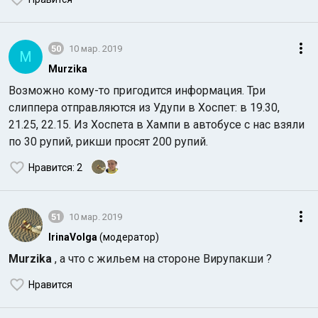
50
10 мар. 2019
M
Murzika
Возможно кому-то пригодится информация. Три
слиппера отправляются из Удупи в Хоспет: в 19.30,
21.25, 22.15. Из Хоспета в Хампи в автобусе с нас взяли
по 30 рупий, рикши просят 200 рупий.
Нравится
: 2
51
10 мар. 2019
IrinaVolga
(модератор)
Murzika
, а что с жильем на стороне Вирупакши ?
Нравится