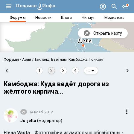
Форумы
Новости
Блоги
Чилаут
Медиатека
Открыть карту
Форумы
Азия
Тайланд, Вьетнам, Камбоджа, Гонконг
1
2
3
4
...
Камбоджа: Куда ведёт дорога из
жёлтого кирпича...
21
14 нояб. 2012
Jorjetta
(модератор)
Аравийское море
Бенг
Elena Vasta
Фотографии изумительно обработаны -