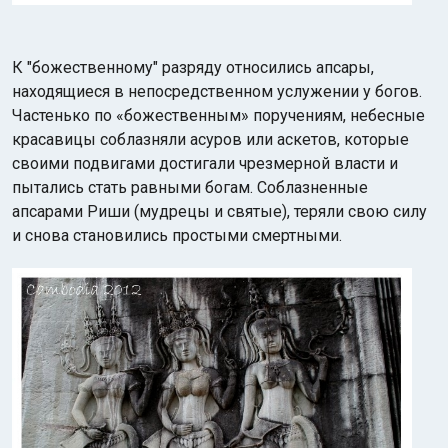
К "божественному" разряду относились апсары,
находящиеся в непосредственном услужении у богов.
Частенько по «божественным» поручениям, небесные
красавицы соблазняли асуров или аскетов, которые
своими подвигами достигали чрезмерной власти и
пытались стать равными богам. Соблазненные
апсарами Риши (мудрецы и святые), теряли свою силу
и снова становились простыми смертными.