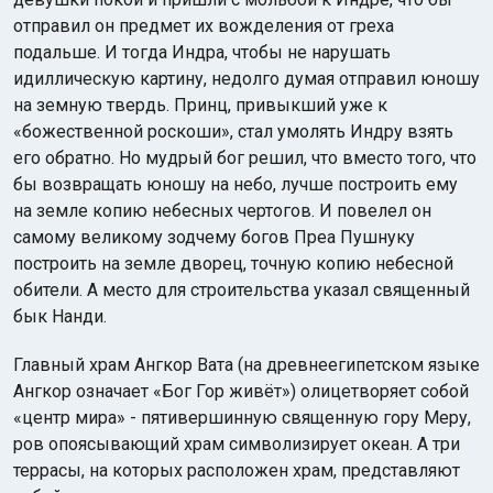
отправил он предмет их вожделения от греха
подальше. И тогда Индра, чтобы не нарушать
идиллическую картину, недолго думая отправил юношу
на земную твердь. Принц, привыкший уже к
«божественной роскоши», стал умолять Индру взять
его обратно. Но мудрый бог решил, что вместо того, что
бы возвращать юношу на небо, лучше построить ему
на земле копию небесных чертогов. И повелел он
самому великому зодчему богов Преа Пушнуку
построить на земле дворец, точную копию небесной
обители. А место для строительства указал священный
бык Нанди.
Главный храм Ангкор Вата (на древнеегипетском языке
Ангкор означает «Бог Гор живёт») олицетворяет собой
«центр мира» - пятивершинную священную гору Меру,
ров опоясывающий храм символизирует океан. А три
террасы, на которых расположен храм, представляют