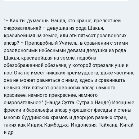
"– Как ты думаешь, Нанда, кто краше, прелестней,
очаровательней – девушка из рода Шакья,
красивейшая на земле, или эти пятьсот розовоногих
апсар? – Преподобный Учитель, в сравнении с этими
розовоногими небесными девами девушка из рода
Шакья, красивейшая на земле, подобна
обезображенной обезьяне, у которой отрезали уши и
нос. Она не имеет никаких преимуществ, даже частично
она не может равняться с ними, здесь и сравнивать
нельзя. Эти пятьсот розовоногих апсар намного
красивее, намного прекраснее, намного
очаровательнее." (Нанда Сутта. Сутра о Нанде) Изящные
фрески и барельефы апсар украшают фасады и стены
многих буддийских храмов и дворцов разных стран,
таких как Индия, Камбоджа, Индонезия, Тайланд, Китай
и др.