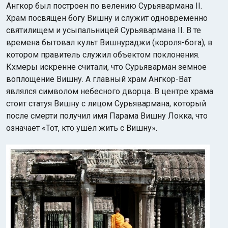
Ангкор был построен по велению Сурьявармана II.
Храм посвящен богу Вишну и служит одновременно
святилищем и усыпальницей Сурьявармана II. В те
времена бытовал культ Вишнураджи (короля-бога), в
котором правитель служил объектом поклонения.
Кхмеры искренне считали, что Сурьяварман земное
воплощение Вишну. А главный храм Ангкор-Ват
являлся символом небесного дворца. В центре храма
стоит статуя Вишну с лицом Сурьявармана, который
после смерти получил имя Парама Вишну Локка, что
означает «Тот, кто ушёл жить с Вишну».