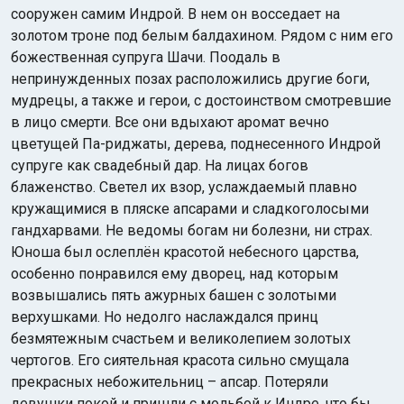
сооружен самим Индрой. В нем он восседает на
золотом троне под белым балдахином. Рядом с ним его
божественная супруга Шачи. Поодаль в
непринужденных позах расположились другие боги,
мудрецы, а также и герои, с достоинством смотревшие
в лицо смерти. Все они вдыхают аромат вечно
цветущей Па-риджаты, дерева, поднесенного Индрой
супруге как свадебный дар. На лицах богов
блаженство. Светел их взор, услаждаемый плавно
кружащимися в пляске апсарами и сладкоголосыми
гандхарвами. Не ведомы богам ни болезни, ни страх.
Юноша был ослеплён красотой небесного царства,
особенно понравился ему дворец, над которым
возвышались пять ажурных башен с золотыми
верхушками. Но недолго наслаждался принц
безмятежным счастьем и великолепием золотых
чертогов. Его сиятельная красота сильно смущала
прекрасных небожительниц – апсар. Потеряли
девушки покой и пришли с мольбой к Индре, что бы