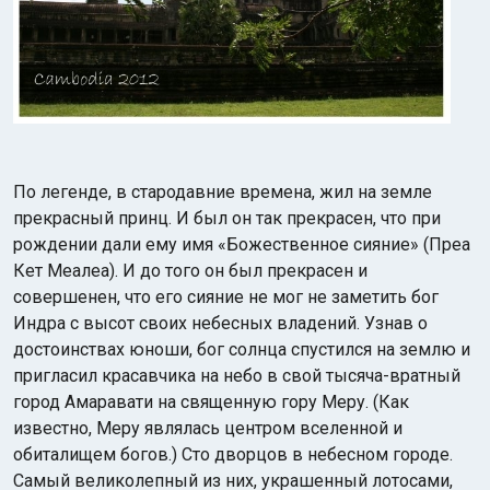
По легенде, в стародавние времена, жил на земле
прекрасный принц. И был он так прекрасен, что при
рождении дали ему имя «Божественное сияние» (Преа
Кет Меалеа). И до того он был прекрасен и
совершенен, что его сияние не мог не заметить бог
Индра с высот своих небесных владений. Узнав о
достоинствах юноши, бог солнца спустился на землю и
пригласил красавчика на небо в свой тысяча-вратный
город Амаравати на священную гору Меру. (Как
известно, Меру являлась центром вселенной и
обиталищем богов.) Сто дворцов в небесном городе.
Самый великолепный из них, украшенный лотосами,