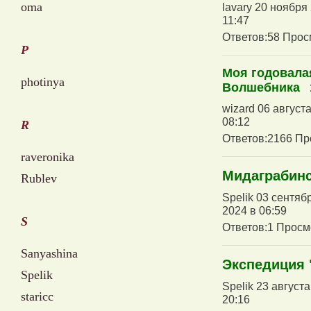
oma
lavary 20 ноября
11:47
Ответов:58 Прос
P
Моя годовала
photinya
Волшебника
wizard 06 август
08:12
R
Ответов:2166 Пр
raveronika
Мидаграбин
Rublev
Spelik 03 сентяб
2024 в 06:59
S
Ответов:1 Просм
Sanyashina
Экспедиция 
Spelik
Spelik 23 август
staricc
20:16