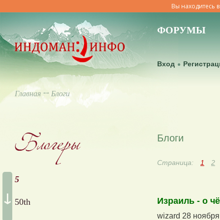
Вы находитесь в
ФОРУМЫ
Вход
Регистрац
Главная
↔ Блоги
Блоги
Страница:
1
2
5
↓
Израиль - о ч
50th
wizard 28 ноября