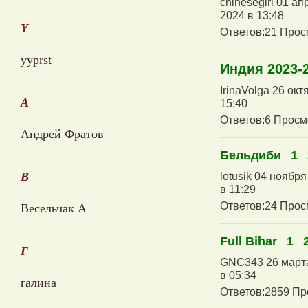
chinesegirl 01 а
2024 в 13:48
Y
Ответов:21 Прос
yyprst
Индия 2023-2
IrinaVolga 26 ок
А
15:40
Ответов:6 Просм
Андрей Фратов
Бельдиби
1
В
lotusik 04 ноябр
в 11:29
Ответов:24 Прос
Весельчак А
Full Bihar
1
Г
GNC343 26 марта
в 05:34
галина
Ответов:2859 Пр