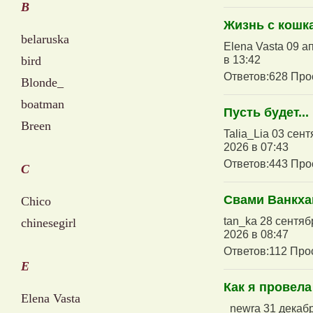
B
Жизнь с кошк
belaruska
Elena Vasta 09 а
в 13:42
bird
Ответов:628 Про
Blonde_
boatman
Пусть будет...
Breen
Talia_Lia 03 сен
2026 в 07:43
Ответов:443 Про
C
Свами Ванкха
Chico
tan_ka 28 сентяб
chinesegirl
2026 в 08:47
Ответов:112 Про
E
Как я провела
Elena Vasta
_newra 31 декабр