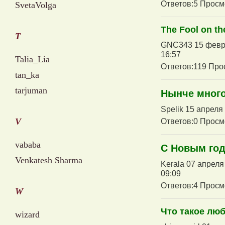
Ответов:5 Просм
SvetaVolga
The Fool on the
T
GNC343 15 февра
16:57
Talia_Lia
Ответов:119 Про
tan_ka
tarjuman
Нынче много
Spelik 15 апреля
V
Ответов:0 Просм
vababa
С Новым год
Venkatesh Sharma
Kerala 07 апреля
09:09
Ответов:4 Просм
W
Что такое лю
wizard