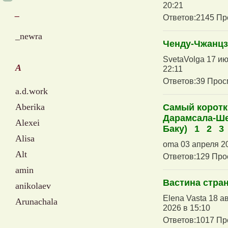
20:21
_
Ответов:2145 Пр
_newra
Ченду-Чжанцз
SvetaVolga 17 ию
A
22:11
Ответов:39 Прос
a.d.work
Aberika
Самый коротк
Дарамсала-Ше
Alexei
Баку)
1
2
3
Alisa
oma 03 апреля 20
Alt
Ответов:129 Про
amin
Вастина стра
anikolaev
Elena Vasta 18 а
Arunachala
2026 в 15:10
Ответов:1017 Пр