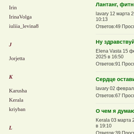
Лантанг, фитн
Irin
lavary 12 марта 
IrinaVolga
10:13
iuliia_levina8
Ответов:49 Прос
Ну здравству
J
Elena Vasta 15 ф
2025 в 16:50
Jorjetta
Ответов:91 Прос
K
Сердце остави
lavary 02 феврал
Karusha
Ответов:67 Прос
Kerala
kriyban
О чем я дума
Kerala 03 марта 
в 19:10
L
Ответов:39 Прос