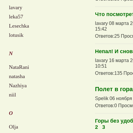
lavary
Что посмотрет
leka57
lavary 08 марта 
Lesechka
15:42
lotusik
Ответов:25 Прос
Непал! И снов
N
lavary 16 марта 
10:51
NataRani
Ответов:135 Про
natasha
Nazhiya
Полет в гора
niil
Spelik 06 ноября
Ответов:0 Просм
O
Горы без удо
Olja
2
3