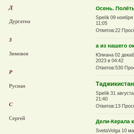
Д
Осень. Полёт
Spelik 09 ноября
Дургатна
11:05
Ответов:22 Прос
З
а из нашего ок
Зимовея
Юлиана 02 декабр
2023 в 04:42
Ответов:530 Про
Р
Таджикистан
Русиан
Spelik 31 август
21:40
С
Ответов:13 Прос
Сергей
Дели-Керала к
SvetaVolga 10 ма