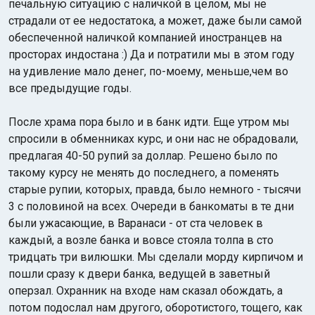
печальную ситуацию с наличкой в целом, мы не
страдали от ее недостатока, а может, даже были самой
обеспеченной наличкой компанией иностранцев на
просторах индостана :) Да и потратили мы в этом году
на удивление мало денег, по-моему, меньше,чем во
все предыдущие годы.
После храма пора было и в банк идти. Еще утром мы
спросили в обменниках курс, и они нас не обрадовали,
предлагая 40-50 рупий за доллар. Решено было по
такому курсу не менять до последнего, а поменять
старые рупии, которых, правда, было немного - тысячи
3 с половиной на всех. Очереди в банкоматы в те дни
были ужасающие, в Варанаси - от ста человек в
каждый, а возле банка и вовсе стояла толпа в сто
тридцать три вилюшки. Мы сделали морду кирпичом и
пошли сразу к двери банка, ведущей в заветный
оперзал. Охранник на входе нам сказал обождать, а
потом подослал нам другого, оборотистого, тощего, как