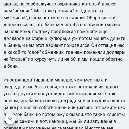
щепка, но соображучего охранника, который взялся
нам "помочь". Мы тоже решили "следовать за
мужчиной", о чем потом не пожалели. Оборотистый
дядька сказал, что банк меняет 4 с половиной тысячи
на человека, поэтому предложил поменять еще
долларов на старые купюры, а уж потом менять деньги
в банке, и нам этот вариант понравился. Он оттащил нас
в какой-то "свой" обменник, где нам поменяли доллары
на "старье" по курсу чуть ли не 68, и мы пошли обратно
в банк.
Иностранцев тиранили меньше, чем местных, и
очередь у нас была своя, но тоже погоняли из одного
угла в другой и попугали долгим ожиданием - я так
поняла, что банков было два рядом, и сотрудник одного
банка решил по собственной инициативе отправить нас
в другой банк, но потом ему сказали, что такие клиенты
нужны самим, и вот, наконец, мы были запущены в
оперзал и рассажены на скамеечках. Иностранцев