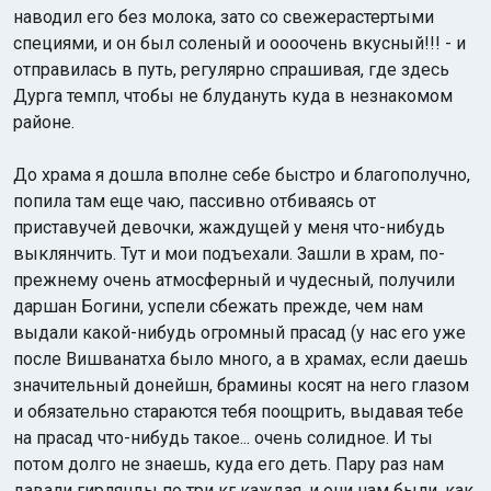
наводил его без молока, зато со свежерастертыми
специями, и он был соленый и оооочень вкусный!!! - и
отправилась в путь, регулярно спрашивая, где здесь
Дурга темпл, чтобы не блудануть куда в незнакомом
районе.
До храма я дошла вполне себе быстро и благополучно,
попила там еще чаю, пассивно отбиваясь от
приставучей девочки, жаждущей у меня что-нибудь
выклянчить. Тут и мои подъехали. Зашли в храм, по-
прежнему очень атмосферный и чудесный, получили
даршан Богини, успели сбежать прежде, чем нам
выдали какой-нибудь огромный прасад (у нас его уже
после Вишванатха было много, а в храмах, если даешь
значительный донейшн, брамины косят на него глазом
и обязательно стараются тебя поощрить, выдавая тебе
на прасад что-нибудь такое... очень солидное. И ты
потом долго не знаешь, куда его деть. Пару раз нам
давали гирлянды по три кг каждая, и они нам были, как