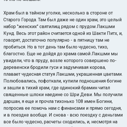
Храм был в тайном уголке, несколько в стороне от
Старого Города. Там был даже не один храм, это целый
набор "женских" святилищ рядом с прудом Лакшми
Кунд. Весь этот район считается одной из Шакти Питх, и,
говорят, достаточно популярно - в пятницу там не
пробиться. Но в тот день там было чудесно, тихо,
благостно. Еще не дойдя до храма самой Лакшми мы
увидели, что в пруду, возле которого совершено по-
деревенски бродили гуси и задумчивая корова,
плавает чудесная статуя Лакшми, украшенная цветами.
Полюбовались, пофоткали, купили подношения богине
и зашли в тихий храм, где одинокий брамин читал
священные шлоки наедине со Шри Деви. Мы получили
даршан, я еще и прочла тихонько 108 имен Богини,
попросив ее помочь нам с финансами и прямо сегодня,
и в поездке вообще. И снова - всю поездку с деньгами
все было чудесно, расчеты сходились, и, несмотря на