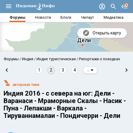
Форумы
Новости
Блоги
Чилаут
Медиатека
Открыть карту
Форумы
Индия
Индия туристическая
Репортажи о поездках
1
2
3
4
...
авторская тема
Индия 2016 - с севера на юг: Дели -
Варанаси - Мраморные Скалы - Насик -
Пуна - Лепакши - Варкала -
Тируваннамалаи - Пондичерри - Дели
Аравийское море
Бенг