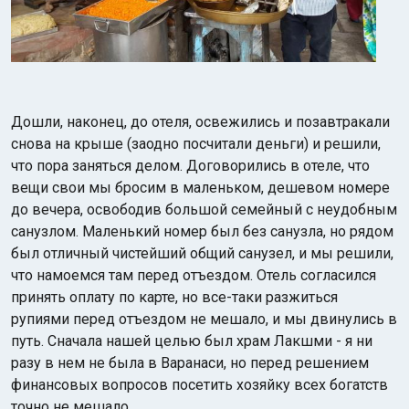
Дошли, наконец, до отеля, освежились и позавтракали
снова на крыше (заодно посчитали деньги) и решили,
что пора заняться делом. Договорились в отеле, что
вещи свои мы бросим в маленьком, дешевом номере
до вечера, освободив большой семейный с неудобным
санузлом. Маленький номер был без санузла, но рядом
был отличный чистейший общий санузел, и мы решили,
что намоемся там перед отъездом. Отель согласился
принять оплату по карте, но все-таки разжиться
рупиями перед отъездом не мешало, и мы двинулись в
путь. Сначала нашей целью был храм Лакшми - я ни
разу в нем не была в Варанаси, но перед решением
финансовых вопросов посетить хозяйку всех богатств
точно не мешало.