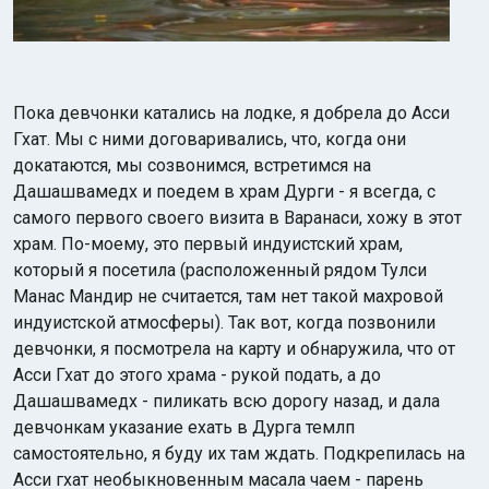
Пока девчонки катались на лодке, я добрела до Асси
Гхат. Мы с ними договаривались, что, когда они
докатаются, мы созвонимся, встретимся на
Дашашвамедх и поедем в храм Дурги - я всегда, с
самого первого своего визита в Варанаси, хожу в этот
храм. По-моему, это первый индуистский храм,
который я посетила (расположенный рядом Тулси
Манас Мандир не считается, там нет такой махровой
индуистской атмосферы). Так вот, когда позвонили
девчонки, я посмотрела на карту и обнаружила, что от
Асси Гхат до этого храма - рукой подать, а до
Дашашвамедх - пиликать всю дорогу назад, и дала
девчонкам указание ехать в Дурга темлп
самостоятельно, я буду их там ждать. Подкрепилась на
Асси гхат необыкновенным масала чаем - парень