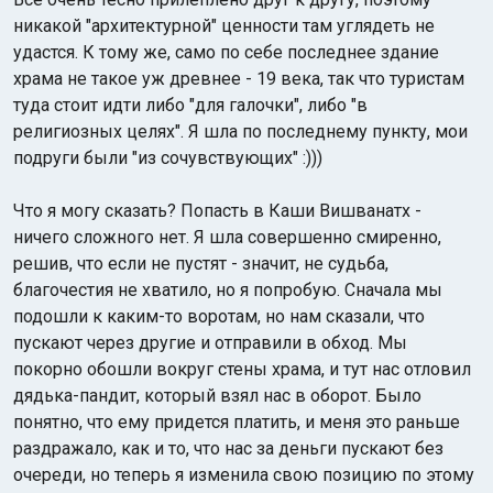
никакой "архитектурной" ценности там углядеть не
удастся. К тому же, само по себе последнее здание
храма не такое уж древнее - 19 века, так что туристам
туда стоит идти либо "для галочки", либо "в
религиозных целях". Я шла по последнему пункту, мои
подруги были "из сочувствующих" :)))
Что я могу сказать? Попасть в Каши Вишванатх -
ничего сложного нет. Я шла совершенно смиренно,
решив, что если не пустят - значит, не судьба,
благочестия не хватило, но я попробую. Сначала мы
подошли к каким-то воротам, но нам сказали, что
пускают через другие и отправили в обход. Мы
покорно обошли вокруг стены храма, и тут нас отловил
дядька-пандит, который взял нас в оборот. Было
понятно, что ему придется платить, и меня это раньше
раздражало, как и то, что нас за деньги пускают без
очереди, но теперь я изменила свою позицию по этому