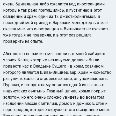
очень бдительная, либо сжалится над иностранцами,
которые так рано притащились, и пустит нас в этот
священный храм, один из 12 джйотирлингамов. В
последний мой приезд в Варанаси менеджер в отеле
сказал мне, что иностранцев в Вишванатх не пускают -
уже тогда я не поверила, и в этот раз решила
проверить на опыте.
Абсолютно по наитию мы зашли в темный лабиринт
улочек Каши, которые неминуемо должны были
привести нас к Владыке Сущего - в храм, хозяином
которого является Шива-Вишвешвар. Храм множество
раз уничтожался и строился заново, он упоминается в
Пуранах, и по-прежнему остается одной из главных
индуистских святынь. Главный шпиль храма покрыт
золотом, но его очень сложно увидеть во всем том
наслоении массы святилищ, домов и домиков, стен и
перегородок, которые окружают это священное место.
Все очень тесно прилеплено друг к другу, поэтому