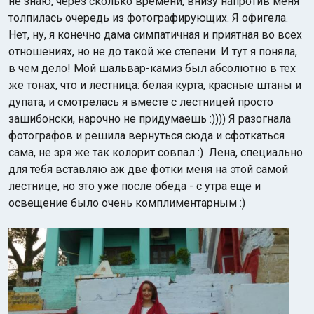
не знаю, через сколько времени, внизу напротив меня
толпилась очередь из фотографирующих. Я офигела.
Нет, ну, я конечно дама симпатичная и приятная во всех
отношениях, но не до такой же степени. И тут я поняла,
в чем дело! Мой шальвар-камиз был абсолютно в тех
же тонах, что и лестница: белая курта, красные штаны и
дупата, и смотрелась я вместе с лестницей просто
зашибонски, нарочно не придумаешь :)))) Я разогнала
фотографов и решила вернуться сюда и сфоткаться
сама, не зря же так колорит совпал :)
Лена, специально
для тебя вставляю аж две фотки меня на этой самой
лестнице, но это уже после обеда - с утра еще и
освещение было очень комплиментарным :)