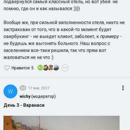
подвернулся самый классный отель, но вот убей не
помню, где он и как назывался :))))
Вообще же, при сильной заполненности отеля, никто не
застрахован от того, что в какой-то момент будет
овербукинг - не выедет клиент, заболеет, к примеру -
не будешь же выгонять больного. Наш вопрос с
заселением все-таки решили, так что прям вот
жаловаться не на что :)
AS
Нравится
: 5
•••
22
17 янв. 2017
W
wichy
(модератор)
День 3 - Варанаси