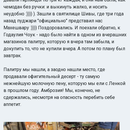
чемодан без ручки: и выкинуть жалко, и носить
неудобно :)))) ). Зашли в святилище Шивы, где три года
назад пуджари "официально" представил нас
Махешвару :)))) Поздоровались. И поехали обратно, к
Годаулия Чоук - надо было найти в одном из вчерашних
магазинов палитру, которую я вчера там забыла, и
докупить то, что не купили вчера. А потом по плану был
завтрак.
Палитру мы нашли, а заодно нашли место, где
продавали офигительный десерт - ту самую
нежнейшую молочную пену, которую мы ели с Ленкой
в прошлом году. Амброзия! Мы, конечно, не
сдержались, несмотря на опасность перебить себе
аппетит.