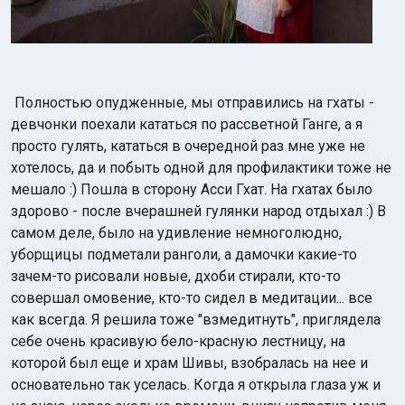
Полностью опудженные, мы отправились на гхаты -
девчонки поехали кататься по рассветной Ганге, а я
просто гулять, кататься в очередной раз мне уже не
хотелось, да и побыть одной для профилактики тоже не
мешало :) Пошла в сторону Асси Гхат. На гхатах было
здорово - после вчерашней гулянки народ отдыхал :) В
самом деле, было на удивление немноголюдно,
уборщицы подметали ранголи, а дамочки какие-то
зачем-то рисовали новые, дхоби стирали, кто-то
совершал омовение, кто-то сидел в медитации... все
как всегда. Я решила тоже "взмедитнуть", приглядела
себе очень красивую бело-красную лестницу, на
которой был еще и храм Шивы, взобралась на нее и
основательно так уселась. Когда я открыла глаза уж и