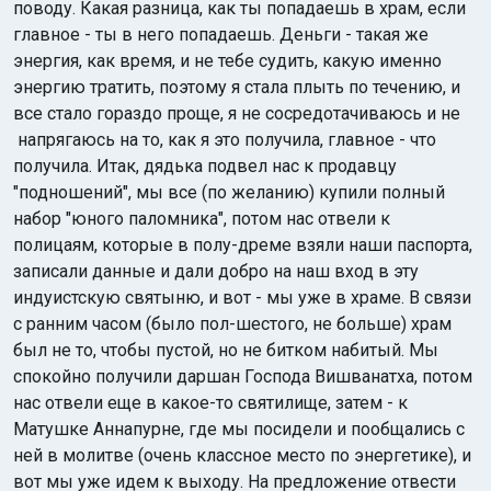
поводу. Какая разница, как ты попадаешь в храм, если
главное - ты в него попадаешь. Деньги - такая же
энергия, как время, и не тебе судить, какую именно
энергию тратить, поэтому я стала плыть по течению, и
все стало гораздо проще, я не сосредотачиваюсь и не
напрягаюсь на то, как я это получила, главное - что
получила. Итак, дядька подвел нас к продавцу
"подношений", мы все (по желанию) купили полный
набор "юного паломника", потом нас отвели к
полицаям, которые в полу-дреме взяли наши паспорта,
записали данные и дали добро на наш вход в эту
индуистскую святыню, и вот - мы уже в храме. В связи
с ранним часом (было пол-шестого, не больше) храм
был не то, чтобы пустой, но не битком набитый. Мы
спокойно получили даршан Господа Вишванатха, потом
нас отвели еще в какое-то святилище, затем - к
Матушке Аннапурне, где мы посидели и пообщались с
ней в молитве (очень классное место по энергетике), и
вот мы уже идем к выходу. На предложение отвести